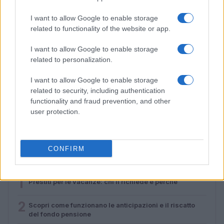
I want to allow Google to enable storage
related to functionality of the website or app.
I want to allow Google to enable storage
related to personalization.
I want to allow Google to enable storage
related to security, including authentication
Salta su! La Regione Emilia-Romagna conferma gli
functionality and fraud prevention, and other
abbonamenti gratuiti per gli studenti
user protection.
Beatrice Beretta · 5 Ago 2026
CONFIRM
PIÙ LETTI
1
Prestiti per le vacanze: chi li richiede e perché
2
Scopri come funzionano le anticipazioni e il riscatto
del fondo pensione