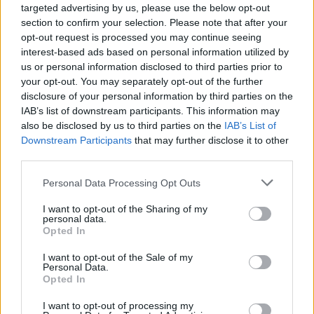
targeted advertising by us, please use the below opt-out
section to confirm your selection. Please note that after your
Continua a leggere
opt-out request is processed you may continue seeing
interest-based ads based on personal information utilized by
us or personal information disclosed to third parties prior to
SALUTE
your opt-out. You may separately opt-out of the further
disclosure of your personal information by third parties on the
IAB’s list of downstream participants. This information may
also be disclosed by us to third parties on the
IAB’s List of
Downstream Participants
that may further disclose it to other
third parties.
Please note that this website/app uses one or more Google
Personal Data Processing Opt Outs
services and may gather and store information including but
not limited to your visit or usage behaviour. You may click to
I want to opt-out of the Sharing of my
personal data.
grant or deny consent to Google and its third-party tags to
Opted In
use your data for below specified purposes in below Google
consent section.
I want to opt-out of the Sale of my
Prestiti per le vacanze: chi li richiede e perché
Personal Data.
Opted In
Beatrice Beretta · 7 Ago 2026
I want to opt-out of processing my
SALUTE