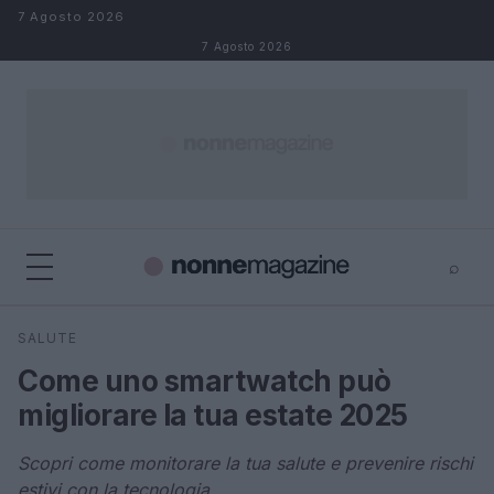
Salta al contenuto
7 Agosto 2026
7 Agosto 2026
⌕
×
⌕
SALUTE
Cerca
Come uno smartwatch può
migliorare la tua estate 2025
Scopri come monitorare la tua salute e prevenire rischi
estivi con la tecnologia