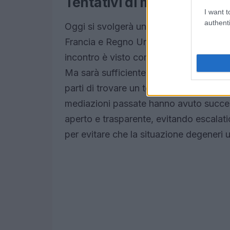
Tentativi di mediazione e
I want t
authenti
Oggi si svolgerà un vertice cruciale a G
Francia e Regno Unito incontreranno il
incontro è visto come un tentativo di ri
Ma sarà sufficiente? Il successo delle t
parti di trovare un terreno comune. I da
mediazioni passate hanno avuto successo
aperto e trasparente, evitando escalati
per evitare che la situazione degeneri u