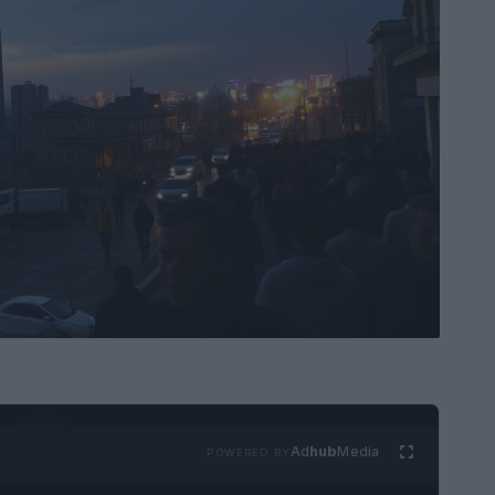
Ad
hub
Media
POWERED BY