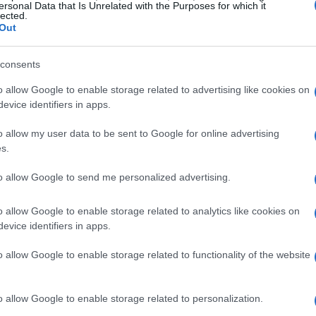
 militari iraniane, in particolare quelle legate al
ersonal Data that Is Unrelated with the Purposes for which it
lected.
nza in Google, ho imparato che è fondamentale
Out
 il frutto di decisioni strategiche basate su
consents
litici. La risposta dell’Iran, colpendo Beer Shiva,
 a non cedere facilmente. Ti sei mai chiesto se
o allow Google to enable storage related to advertising like cookies on
evice identifiers in apps.
ersi? Senz’altro, le possibilità di dialogo sono
calation ulteriore.
o allow my user data to be sent to Google for online advertising
s.
no, che pur approvando le azioni israeliane,
to allow Google to send me personalized advertising.
ano una possibile via diplomatica. Tuttavia, la
ane, gli Stati Uniti dovranno prendere una
o allow Google to enable storage related to analytics like cookies on
evice identifiers in apps.
 scelta potrebbe influenzare profondamente il
adrà se non si troveranno soluzioni pacifiche in
o allow Google to enable storage related to functionality of the website
o allow Google to enable storage related to personalization.