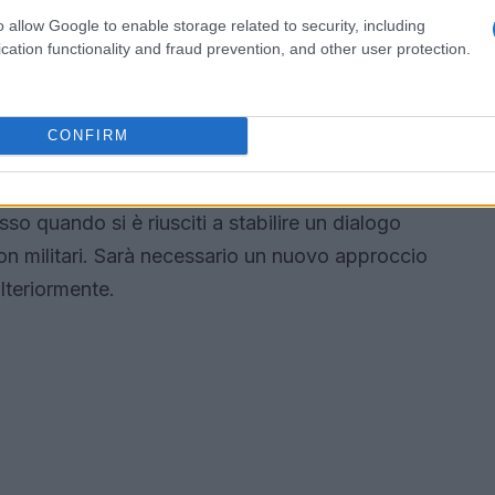
 la reazione internazionale
o allow Google to enable storage related to security, including
cation functionality and fraud prevention, and other user protection.
inevra, dove i ministri degli Esteri di Germania,
 rappresentante iraniano Araghchi. Questo
portare la diplomazia al centro della discussione.
CONFIRM
rattative dipenderà dalla volontà di entrambe le
ti ci raccontano una storia interessante: le
 quando si è riusciti a stabilire un dialogo
on militari. Sarà necessario un nuovo approccio
lteriormente.