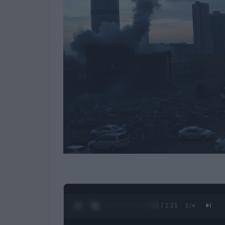
0:27 / 1:21
1
/
4