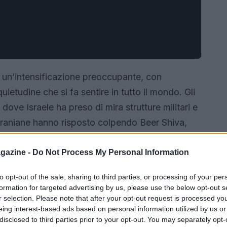
ndo un’intensificazione preoccupante, con
etudine che si fa sentire in tutto il mondo. Gli
dove Israele ha preso di mira strutture militari e
e iraniane hanno risposto colpendo Beer Shiva,
i mai chiesto quali siano le ripercussioni globali
 un episodio locale, ma di un evento che
gazine -
Do Not Process My Personal Information
ttirando anche l’attenzione degli Stati Uniti,
to opt-out of the sale, sharing to third parties, or processing of your per
a adottare in questo contesto così delicato.
formation for targeted advertising by us, please use the below opt-out s
r selection. Please note that after your opt-out request is processed y
eing interest-based ads based on personal information utilized by us or
disclosed to third parties prior to your opt-out. You may separately opt-