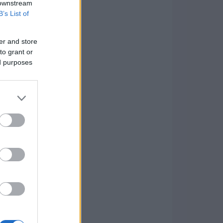
 downstream
B’s List of
er and store
to grant or
ed purposes