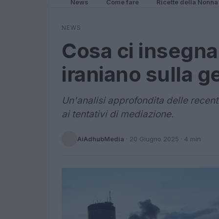
News
Come fare
Ricette della Nonna
NEWS
Cosa ci insegna i
iraniano sulla g
Un'analisi approfondita delle recenti
ai tentativi di mediazione.
AiAdhubMedia
·
20 Giugno 2025
· 4 min