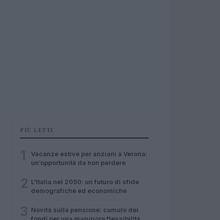
PIÙ LETTI
1
Vacanze estive per anziani a Verona:
un’opportunità da non perdere
2
L’Italia nel 2050: un futuro di sfide
demografiche ed economiche
3
Novità sulla pensione: cumulo dei
fondi per una maggiore flessibilità