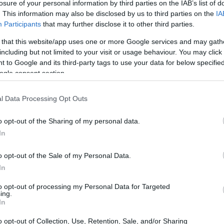
losure of your personal information by third parties on the IAB’s list of
. This information may also be disclosed by us to third parties on the
IA
Participants
that may further disclose it to other third parties.
 that this website/app uses one or more Google services and may gath
including but not limited to your visit or usage behaviour. You may click 
 to Google and its third-party tags to use your data for below specifi
ogle consent section.
l Data Processing Opt Outs
o opt-out of the Sharing of my personal data.
In
o opt-out of the Sale of my Personal Data.
In
nflitto
to opt-out of processing my Personal Data for Targeted
ing.
verso un susseguirsi di attacchi reciproci, con
In
 obiettivi in Iran. Questa strategia è dettata
o opt-out of Collection, Use, Retention, Sale, and/or Sharing