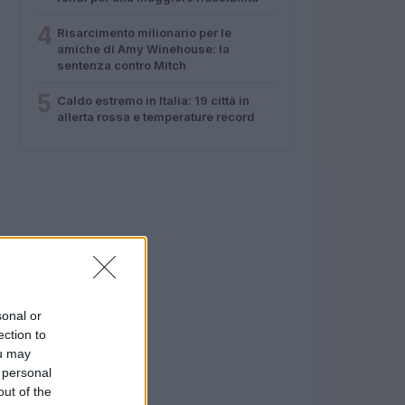
4
Risarcimento milionario per le
amiche di Amy Winehouse: la
sentenza contro Mitch
5
Caldo estremo in Italia: 19 città in
allerta rossa e temperature record
sonal or
ection to
ou may
 personal
out of the