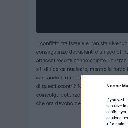
Il conflitto tra Israele e Iran sta vive
conseguenze devastanti e un’eco di inqui
attacchi recenti hanno colpito Teheran, 
siti di ricerca nucleare, mentre le forz
causando feriti e danni ingenti. Ma ti se
di questi scontri? Non si tratta solo di
Nonne Ma
coinvolge potenze come Russia e Cina, a
If you wish 
che ora devono decidere quale strategi
sensitive in
confirm you
continue se
information 