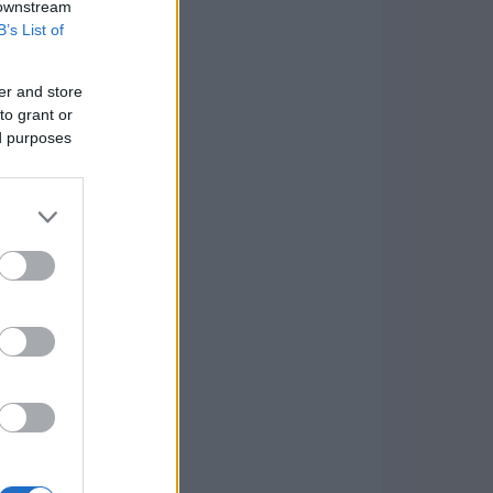
 downstream
B’s List of
er and store
to grant or
ed purposes