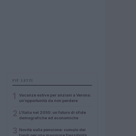
PIÙ LETTI
1
Vacanze estive per anziani a Verona:
un’opportunità da non perdere
2
L’Italia nel 2050: un futuro di sfide
demografiche ed economiche
3
Novità sulla pensione: cumulo dei
fondi per una maggiore flessibilità