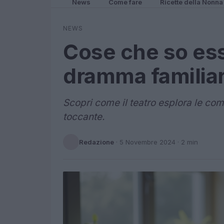
News
Come fare
Ricette della Nonna
NEWS
Cose che so ess
dramma familiar
Scopri come il teatro esplora le comp
toccante.
Redazione
·
5 Novembre 2024
· 2 min