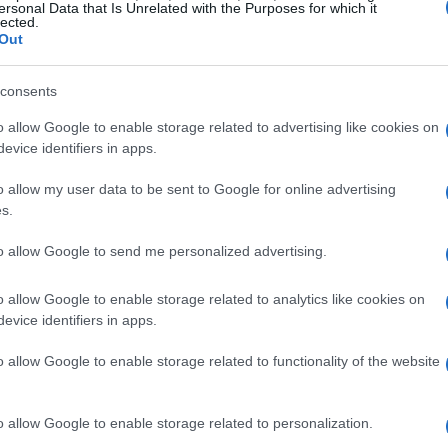
ersonal Data that Is Unrelated with the Purposes for which it
lected.
amiliari
Out
o automobilistico in pensione, e Fran,
consents
lla crescita dei figli. I loro figli, però, si
o allow Google to enable storage related to advertising like cookies on
ignificative: Rosie, la più giovane, torna da un
evice identifiers in apps.
 Pip, la maggiore, sta per lasciare il marito; e i
o allow my user data to be sent to Google for online advertising
 le proprie identità e scelte di vita. Queste
s.
 cui l’amore e il conflitto si intrecciano,
to allow Google to send me personalized advertising.
ciascun personaggio.
o allow Google to enable storage related to analytics like cookies on
ente
evice identifiers in apps.
o allow Google to enable storage related to functionality of the website
re vita a questo testo con una scenografia che
rasformazioni della famiglia. La pedana girevole al
o allow Google to enable storage related to personalization.
l movimento e il cambiamento, permettendo al