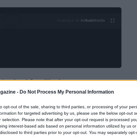
Ad
hub
Media
POWERED BY
lazioni familiari
gazine -
Do Not Process My Personal Information
 Andrew Bovell, presentato per la prima volta in
azioni familiari attraverso una narrazione ricca di
to opt-out of the sale, sharing to third parties, or processing of your per
formation for targeted advertising by us, please use the below opt-out s
on una telefonata misteriosa che segna l’inizio di
r selection. Please note that after your opt-out request is processed y
mposta da genitori e quattro figli, ognuno dei
eing interest-based ads based on personal information utilized by us or
disclosed to third parties prior to your opt-out. You may separately opt-
. La scrittura di Bovell è caratterizzata da una