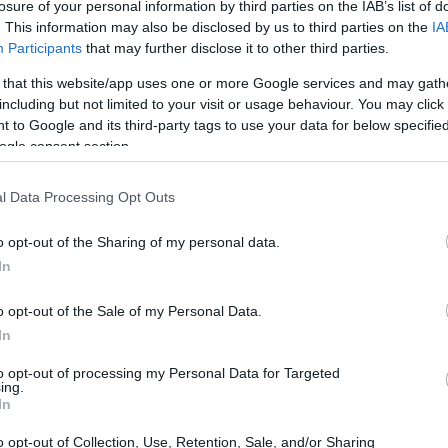
losure of your personal information by third parties on the IAB’s list of
enza delle esperienze quotidiane, rendendo il
. This information may also be disclosed by us to third parties on the
IA
ori di questa famiglia.
Participants
that may further disclose it to other third parties.
 that this website/app uses one or more Google services and may gath
including but not limited to your visit or usage behaviour. You may click 
 to Google and its third-party tags to use your data for below specifi
ogle consent section.
l Data Processing Opt Outs
o opt-out of the Sharing of my personal data.
In
o opt-out of the Sale of my Personal Data.
In
to opt-out of processing my Personal Data for Targeted
ing.
In
o opt-out of Collection, Use, Retention, Sale, and/or Sharing