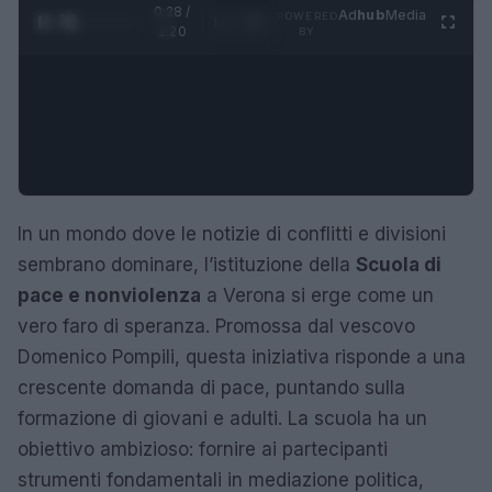
0:29 /
Ad
hub
Media
POWERED
1
/
4
1:20
BY
In un mondo dove le notizie di conflitti e divisioni
sembrano dominare, l’istituzione della
Scuola di
pace e nonviolenza
a Verona si erge come un
vero faro di speranza. Promossa dal vescovo
Domenico Pompili, questa iniziativa risponde a una
crescente domanda di pace, puntando sulla
formazione di giovani e adulti. La scuola ha un
obiettivo ambizioso: fornire ai partecipanti
strumenti fondamentali in mediazione politica,