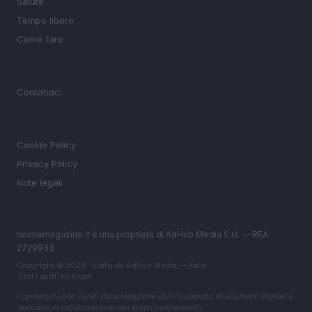
Salute
Tempo libero
Come fare
MAGAZINE
Contattaci
LEGALE
Cookie Policy
Privacy Policy
Note legali
nonnemagazine.it è una proprietà di AdHub Media S.r.l. — REA
2729933
Copyright © 2026 · Edito da AdHub Media — Italia
Tutti i diritti riservati
I contenuti sono curati dalla redazione con il supporto di strumenti digitali e
realizzati in collaborazione con autori indipendenti.