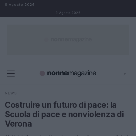
Salta al contenuto
9 Agosto 2026
9 Agosto 2026
⌕
×
⌕
NEWS
Cerca
Costruire un futuro di pace: la
Scuola di pace e nonviolenza di
Verona