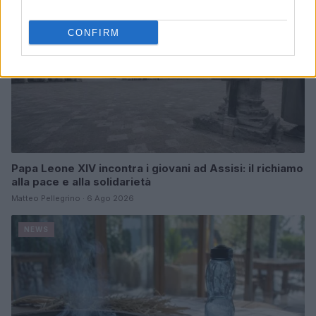
CONFIRM
Papa Leone XIV incontra i giovani ad Assisi: il richiamo
alla pace e alla solidarietà
Matteo Pellegrino · 6 Ago 2026
NEWS