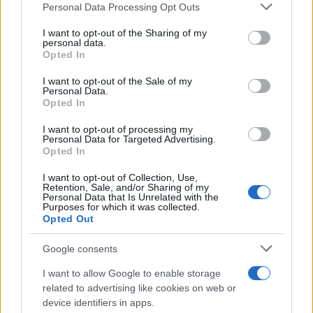
Please note that this website/app uses one or more Google
Personal Data Processing Opt Outs
services and may gather and store information including but
not limited to your visit or usage behaviour. You may click to
I want to opt-out of the Sharing of my
personal data.
grant or deny consent to Google and its third-party tags to
Opted In
use your data for below specified purposes in below Google
consent section.
I want to opt-out of the Sale of my
Personal Data.
Opted In
I want to opt-out of processing my
Personal Data for Targeted Advertising.
Opted In
I want to opt-out of Collection, Use,
Retention, Sale, and/or Sharing of my
Personal Data that Is Unrelated with the
Purposes for which it was collected.
Opted Out
Google consents
I want to allow Google to enable storage
related to advertising like cookies on web or
device identifiers in apps.
Continua a leggere