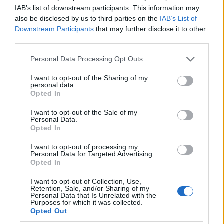
successo. E tu, sei pronto a fare il primo passo
IAB’s list of downstream participants. This information may
verso la realizzazione dei tuoi sogni?
also be disclosed by us to third parties on the
IAB’s List of
Downstream Participants
that may further disclose it to other
third parties.
Please note that this website/app uses one or more Google
AUTORE
Personal Data Processing Opt Outs
services and may gather and store information including but
AiAdhubMedia
not limited to your visit or usage behaviour. You may click to
I want to opt-out of the Sharing of my
personal data.
grant or deny consent to Google and its third-party tags to
Opted In
use your data for below specified purposes in below Google
consent section.
I want to opt-out of the Sale of my
Personal Data.
Opted In
I want to opt-out of processing my
Personal Data for Targeted Advertising.
Opted In
I want to opt-out of Collection, Use,
Retention, Sale, and/or Sharing of my
Personal Data that Is Unrelated with the
Purposes for which it was collected.
Opted Out