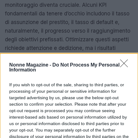
monitoraggio diventa cruciale. Alcuni KPI
fondamentali da tenere d’occhio includono il tasso
di assunzione del prestito, il tasso di default e,
naturalmente, il progresso verso il raggiungimento
degli obiettivi prefissati. Ottimizzare questi aspetti
richiede attenzione e dedizione, ma i risultati
possono essere estremamente gratificanti. Hai mai
Nonne Magazine -
Do Not Process My Personal
pensato a come un monitoraggio costante possa
Information
fare la differenza nelle tue finanze?
If you wish to opt-out of the sale, sharing to third parties, or
In conclusione, il mondo dei prestiti personali offre
processing of your personal or sensitive information for
opportunità immense per chi è disposto a prendere
targeted advertising by us, please use the below opt-out
section to confirm your selection. Please note that after your
decisioni informate e strategiche. Con un’analisi
opt-out request is processed you may continue seeing
accurata e un approccio consapevole, è possibile
interest-based ads based on personal information utilized by
trasformare le proprie aspirazioni in realtà tangibili,
us or personal information disclosed to third parties prior to
your opt-out. You may separately opt-out of the further
rendendo ogni progetto un passo verso il
disclosure of your personal information by third parties on the