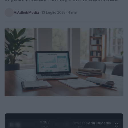
AiAdhubMedia
·
13 Luglio 2025
· 4 min
0:29 /
Ad
hub
Media
POWERED
1
/
4
1:50
BY