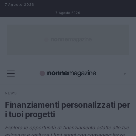
Salta al contenuto
7 Agosto 2026
7 Agosto 2026
⌕
×
⌕
NEWS
Cerca
Finanziamenti personalizzati per
i tuoi progetti
Esplora le opportunità di finanziamento adatte alle tue
esigenze e realizza i tuoi sogni con consapevolezza.