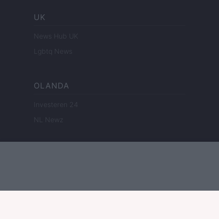
UK
News Hub UK
Lgbtq News
OLANDA
Investeren 24
NL Newz