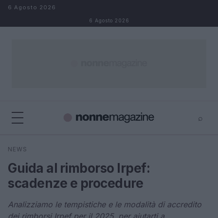
Salta al contenuto
6 Agosto 2026
6 Agosto 2026
⌕
×
⌕
NEWS
Cerca
Guida al rimborso Irpef:
scadenze e procedure
Analizziamo le tempistiche e le modalità di accredito
dei rimborsi Irpef per il 2025, per aiutarti a