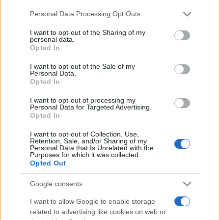
Continua a leggere
Please note that this website/app uses one or more Google
Personal Data Processing Opt Outs
services and may gather and store information including but
not limited to your visit or usage behaviour. You may click to
I want to opt-out of the Sharing of my
NEWS
personal data.
grant or deny consent to Google and its third-party tags to
Opted In
use your data for below specified purposes in below Google
consent section.
I want to opt-out of the Sale of my
Personal Data.
Opted In
I want to opt-out of processing my
Personal Data for Targeted Advertising.
Opted In
I want to opt-out of Collection, Use,
Retention, Sale, and/or Sharing of my
Personal Data that Is Unrelated with the
Purposes for which it was collected.
Opted Out
Papa Leone XIV incontra i giovani ad Assisi: il richiamo
alla pace e alla solidarietà
Google consents
Matteo Pellegrino · 6 Ago 2026
I want to allow Google to enable storage
related to advertising like cookies on web or
NEWS