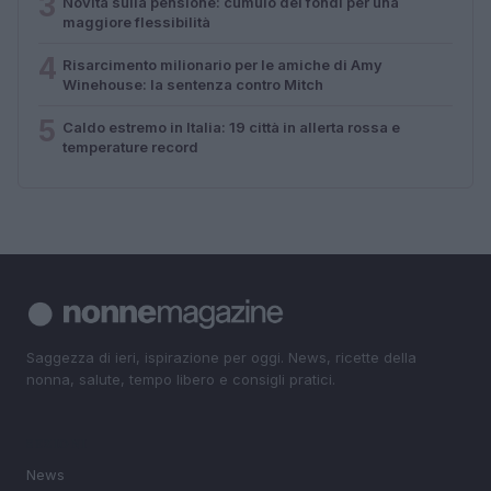
3
Novità sulla pensione: cumulo dei fondi per una
maggiore flessibilità
4
Risarcimento milionario per le amiche di Amy
Winehouse: la sentenza contro Mitch
5
Caldo estremo in Italia: 19 città in allerta rossa e
temperature record
Saggezza di ieri, ispirazione per oggi. News, ricette della
nonna, salute, tempo libero e consigli pratici.
SEZIONI
News