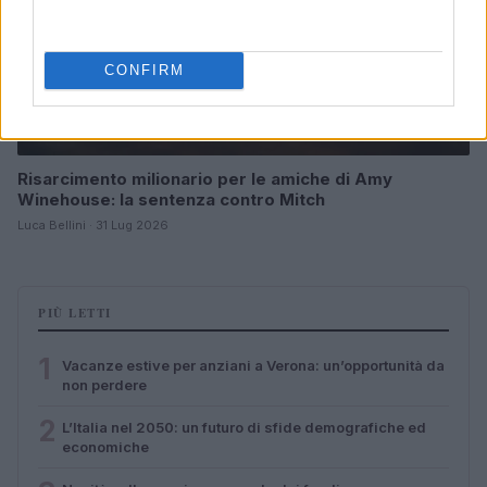
CONFIRM
Risarcimento milionario per le amiche di Amy
Winehouse: la sentenza contro Mitch
Luca Bellini · 31 Lug 2026
PIÙ LETTI
1
Vacanze estive per anziani a Verona: un’opportunità da
non perdere
2
L’Italia nel 2050: un futuro di sfide demografiche ed
economiche