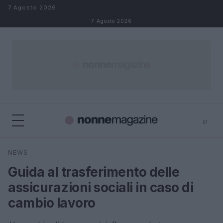
Salta al contenuto
7 Agosto 2026
7 Agosto 2026
⌕
×
⌕
NEWS
Cerca
Guida al trasferimento delle
assicurazioni sociali in caso di
cambio lavoro