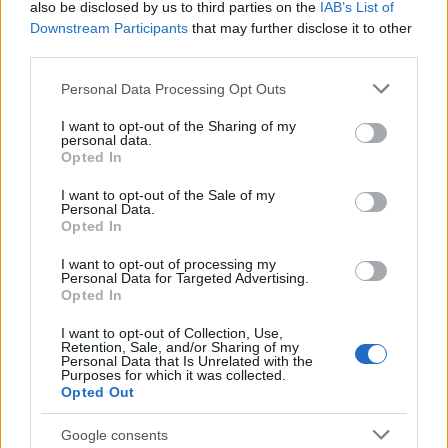
also be disclosed by us to third parties on the
IAB’s List of
Downstream Participants
that may further disclose it to other
third parties.
AUTORE
AiAdhubMedia
Please note that this website/app uses one or more Google
Personal Data Processing Opt Outs
services and may gather and store information including but
not limited to your visit or usage behaviour. You may click to
I want to opt-out of the Sharing of my
personal data.
grant or deny consent to Google and its third-party tags to
Opted In
use your data for below specified purposes in below Google
consent section.
I want to opt-out of the Sale of my
Personal Data.
Opted In
I want to opt-out of processing my
Personal Data for Targeted Advertising.
Opted In
I want to opt-out of Collection, Use,
Retention, Sale, and/or Sharing of my
Personal Data that Is Unrelated with the
Purposes for which it was collected.
Opted Out
Google consents