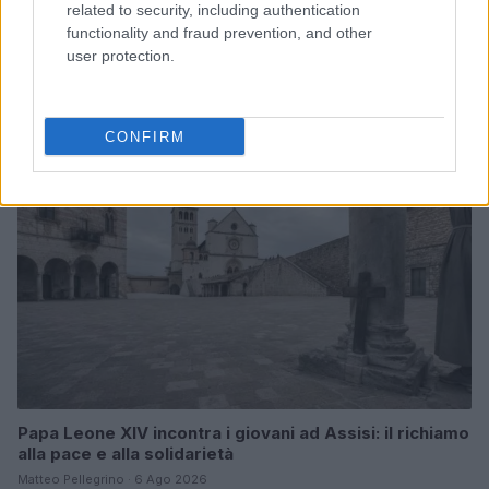
related to security, including authentication
functionality and fraud prevention, and other
Papa Leone a Santa Maria degli Angeli: migliaia di
giovani per il meeting francescano
user protection.
Edoardo Castellucci · 7 Ago 2026
NEWS
CONFIRM
Papa Leone XIV incontra i giovani ad Assisi: il richiamo
alla pace e alla solidarietà
Matteo Pellegrino · 6 Ago 2026