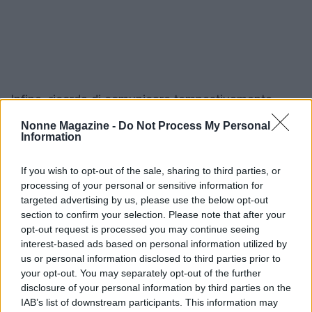
Infine, ricorda di comunicare tempestivamente
eventuali cambiamenti ai tuoi precedenti e nuovi
Nonne Magazine -
Do Not Process My Personal
Information
datori di lavoro. Questo è essenziale affinché
possano gestire correttamente le pratiche relative
If you wish to opt-out of the sale, sharing to third parties, or
alla cancellazione e nuova iscrizione presso la
processing of your personal or sensitive information for
cassa di compensazione. In questo modo, eviterai
targeted advertising by us, please use the below opt-out
section to confirm your selection. Please note that after your
ritardi e problemi legati alla copertura assicurativa,
opt-out request is processed you may continue seeing
garantendo una transizione lavorativa fluida e
interest-based ads based on personal information utilized by
senza intoppi. Ti sei mai trovato in difficoltà a
us or personal information disclosed to third parties prior to
your opt-out. You may separately opt-out of the further
causa di una comunicazione tardiva? La proattività
disclosure of your personal information by third parties on the
è la chiave!
IAB’s list of downstream participants. This information may