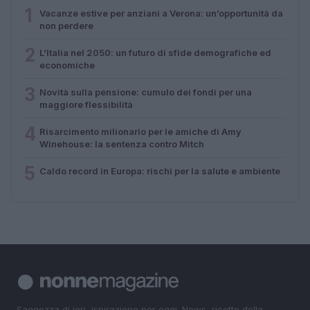
1
Vacanze estive per anziani a Verona: un’opportunità da
non perdere
2
L’Italia nel 2050: un futuro di sfide demografiche ed
economiche
3
Novità sulla pensione: cumulo dei fondi per una
maggiore flessibilità
4
Risarcimento milionario per le amiche di Amy
Winehouse: la sentenza contro Mitch
5
Caldo record in Europa: rischi per la salute e ambiente
Saggezza di ieri, ispirazione per oggi. News, ricette della