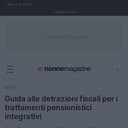
Salta al contenuto
7 Agosto 2026
7 Agosto 2026
⌕
×
⌕
NEWS
Cerca
Guida alle detrazioni fiscali per i
trattamenti pensionistici
integrativi