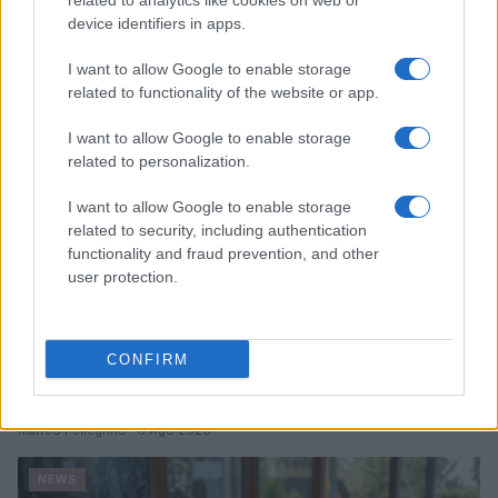
related to analytics like cookies on web or
device identifiers in apps.
Edoardo Castellucci · 7 Ago 2026
I want to allow Google to enable storage
NEWS
related to functionality of the website or app.
I want to allow Google to enable storage
related to personalization.
I want to allow Google to enable storage
related to security, including authentication
functionality and fraud prevention, and other
user protection.
CONFIRM
Papa Leone XIV incontra i giovani ad Assisi: il richiamo
alla pace e alla solidarietà
Matteo Pellegrino · 6 Ago 2026
NEWS