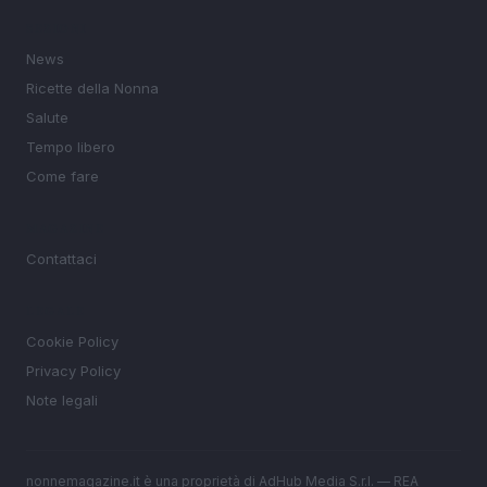
SEZIONI
News
Ricette della Nonna
Salute
Tempo libero
Come fare
MAGAZINE
Contattaci
LEGALE
Cookie Policy
Privacy Policy
Note legali
nonnemagazine.it è una proprietà di AdHub Media S.r.l. — REA