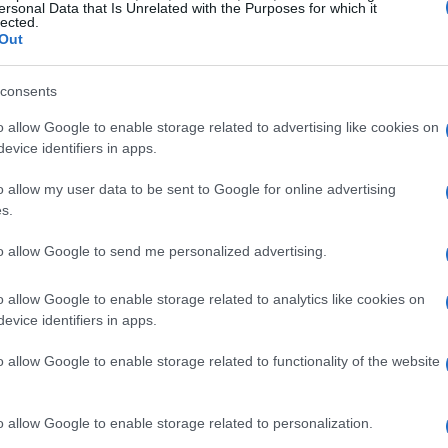
ersonal Data that Is Unrelated with the Purposes for which it
lected.
endente, i requisiti possono essere piuttosto
Out
bbe avere bisogno di 42 anni e 10 mesi di
cedere con un anno di contributi in meno. E chi
consents
reto per entrare nel club delle pensioni
o allow Google to enable storage related to advertising like cookies on
evice identifiers in apps.
n ruolo cruciale! Anche se hai versato tutti i
 raggiungere un certo traguardo anagrafico per
o allow my user data to be sent to Google for online advertising
s.
to allow Google to send me personalized advertising.
anorama previdenziale
o allow Google to enable storage related to analytics like cookies on
i cambiano, e le nuove riforme governative sono
evice identifiers in apps.
che potrebbero rendere più accessibile l’uscita
o allow Google to enable storage related to functionality of the website
utto per chi si trova in condizioni lavorative
dopo anni di duro lavoro, possa finalmente
o allow Google to enable storage related to personalization.
 previsto. Questa potrebbe diventare una realtà