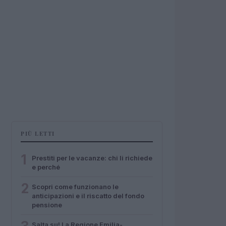
PIÙ LETTI
1
Prestiti per le vacanze: chi li richiede
e perché
2
Scopri come funzionano le
anticipazioni e il riscatto del fondo
pensione
Salta su! La Regione Emilia-