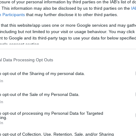
losure of your personal information by third parties on the IAB’s list of
. This information may also be disclosed by us to third parties on the
IA
Participants
that may further disclose it to other third parties.
 that this website/app uses one or more Google services and may gath
including but not limited to your visit or usage behaviour. You may click 
 to Google and its third-party tags to use your data for below specifi
ogle consent section.
l Data Processing Opt Outs
lla pensione anticipata
o opt-out of the Sharing of my personal data.
In
 prima del tempo è un sogno che si avvicina
tto così semplice! Ogni regime previdenziale ha
o opt-out of the Sale of my Personal Data.
In
 possono variare. In generale, la chiave di accesso
 versati e dall’età anagrafica. Non è un mistero
to opt-out of processing my Personal Data for Targeted
ing.
cina il momento di appendere le scarpe al
In
o opt-out of Collection, Use, Retention, Sale, and/or Sharing