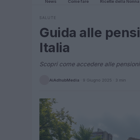
News
Come fare
Ricette della Nonna
SALUTE
Guida alle pensi
Italia
Scopri come accedere alle pensioni an
AiAdhubMedia
·
9 Giugno 2025
· 3 min