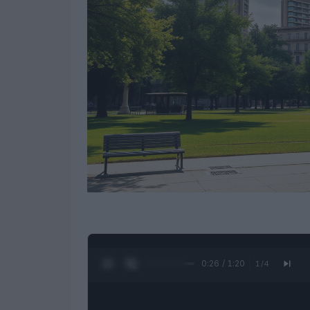
0:27 / 1:20
1
/
4