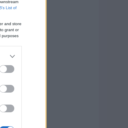
 downstream
B’s List of
er and store
to grant or
ed purposes