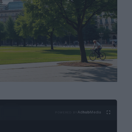
Ad
hub
Media
POWERED BY