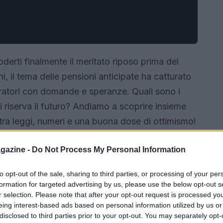
oderti finalmente il meritato riposo prima del
i, il tema delle pensioni anticipate ha catturato
voratori con domande e speranze. Quali sono i
ci riserva il futuro? Andiamo a scoprire insieme
ra leggi, numeri e una buona dose di ottimismo!
gazine -
Do Not Process My Personal Information
to opt-out of the sale, sharing to third parties, or processing of your per
formation for targeted advertising by us, please use the below opt-out s
r selection. Please note that after your opt-out request is processed y
eing interest-based ads based on personal information utilized by us or
disclosed to third parties prior to your opt-out. You may separately opt-