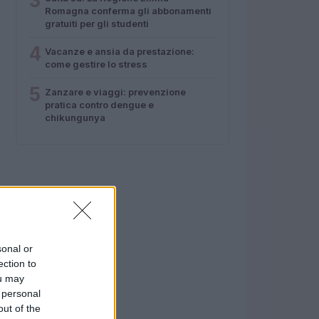
3
Romagna conferma gli abbonamenti
gratuiti per gli studenti
4
Vacanze e ansia da prestazione:
come gestire lo stress
5
Zanzare e viaggi: prevenzione
pratica contro dengue e
chikungunya
sonal or
ection to
ou may
 personal
out of the