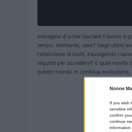
Immagina di poter lasciare il lavoro e g
tempo. Allettante, vero? Negli ultimi ann
l’attenzione di molti, travolgendo i la
requisiti per accedervi? E quali novità 
questo mondo in continua evoluzione, t
Nonne Ma
If you wish 
sensitive in
confirm you
continue se
information 