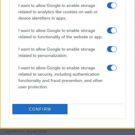
I want to allow Google to enable storage
related to analytics like cookies on web or
Caldo record in Europa: rischi per la salute e ambiente
device identifiers in apps.
Luca Bellini · 1 Ago 2026
I want to allow Google to enable storage
NEWS
related to functionality of the website or app.
I want to allow Google to enable storage
related to personalization.
I want to allow Google to enable storage
related to security, including authentication
functionality and fraud prevention, and other
user protection.
CONFIRM
Risarcimento milionario per le amiche di Amy
Winehouse: la sentenza contro Mitch
Luca Bellini · 31 Lug 2026