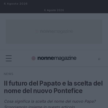
Salta al contenuto
6 Agosto 2026
6 Agosto 2026
⌕
×
⌕
NEWS
Cerca
Il futuro del Papato e la scelta del
nome del nuovo Pontefice
Cosa significa la scelta del nome del nuovo Papa?
Scopriamolo insieme in questo articolo.