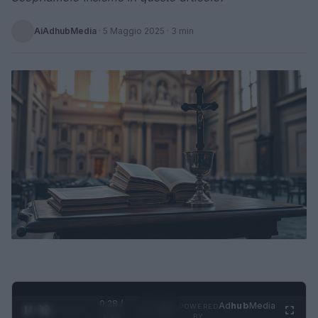
AiAdhubMedia
·
5 Maggio 2025
· 3 min
0:29 /
Ad
hub
Media
POWERED
1
/
4
1:23
BY