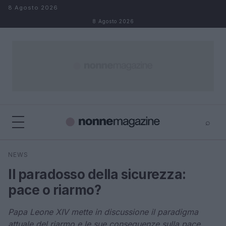
Salta al contenuto
8 Agosto 2026
8 Agosto 2026
⌕
×
⌕
NEWS
Cerca
Il paradosso della sicurezza:
pace o riarmo?
Papa Leone XIV mette in discussione il paradigma
attuale del riarmo e le sue conseguenze sulla pace