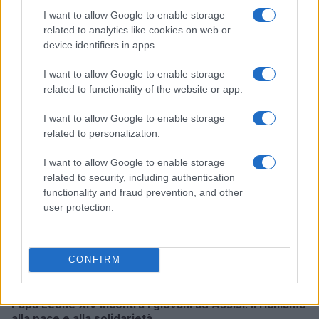
I want to allow Google to enable storage
related to analytics like cookies on web or
Papa Leone a Santa Maria degli Angeli: migliaia di
device identifiers in apps.
giovani per il meeting francescano
I want to allow Google to enable storage
Edoardo Castellucci · 7 Ago 2026
related to functionality of the website or app.
NEWS
I want to allow Google to enable storage
related to personalization.
I want to allow Google to enable storage
related to security, including authentication
functionality and fraud prevention, and other
user protection.
CONFIRM
Papa Leone XIV incontra i giovani ad Assisi: il richiamo
alla pace e alla solidarietà