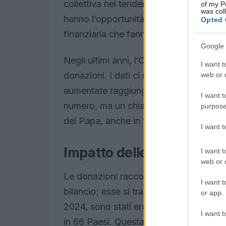
collettiva nel tendere una mano a chi è in
of my P
was col
hanno l’opportunità di dare un contribut
Opted 
finanziaria che fanno la differenza in tu
Google 
Negli ultimi anni, l’Obolo di San Pietro 
I want t
donazioni. I dati ci raccontano una stor
web or d
aumentate raggiungendo la cifra record
I want t
numero, ma un chiaro segnale dell’impe
purpose
del Papa, anche in tempi di difficoltà.
I want 
Impatto delle donazioni su
I want t
web or d
Le donazioni raccolte attraverso l’Obol
I want t
bilancio; esse si traducono in azioni c
or app.
2024, sono stati erogati oltre 13 milion
I want t
in 66 Paesi. Questa distribuzione dei fo