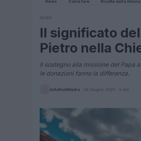
News
Come fare
Ricette della Nonna
NEWS
Il significato de
Pietro nella Ch
Il sostegno alla missione del Papa a
le donazioni fanno la differenza.
AiAdhubMedia
·
29 Giugno 2025
· 3 min