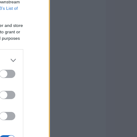
 downstream
B’s List of
er and store
to grant or
ed purposes