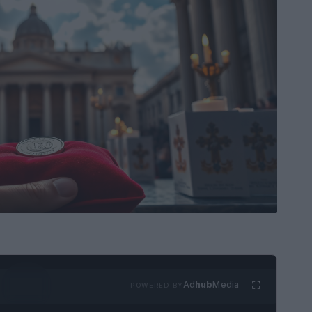
Ad
hub
Media
POWERED BY