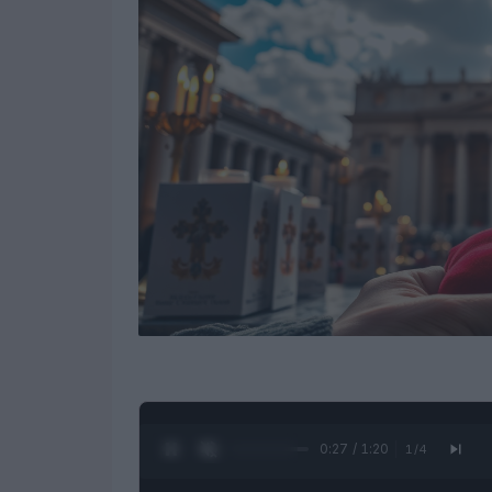
0:28 / 1:20
1
/
4