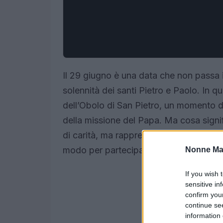
Il 29 giugno è una data che non passa i
solennità dei santi Pietro e Paolo. In q
dell’Obolo di San Pietro, un momento d
della missione del Papa. Ma cosa signi
di carità, ma rappresenta anche un se
modo per partecipare attivamente alla 
Nonne Ma
If you wish 
sensitive in
confirm you
continue se
information 