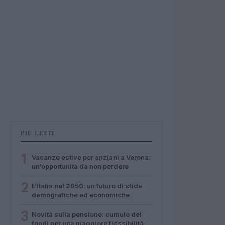
PIÙ LETTI
1
Vacanze estive per anziani a Verona:
un’opportunità da non perdere
2
L’Italia nel 2050: un futuro di sfide
demografiche ed economiche
3
Novità sulla pensione: cumulo dei
fondi per una maggiore flessibilità