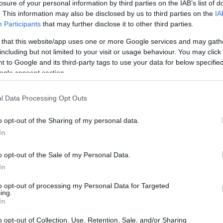
losure of your personal information by third parties on the IAB’s list of
. This information may also be disclosed by us to third parties on the
IA
Participants
that may further disclose it to other third parties.
 that this website/app uses one or more Google services and may gath
including but not limited to your visit or usage behaviour. You may click 
 to Google and its third-party tags to use your data for below specifi
ogle consent section.
l Data Processing Opt Outs
o opt-out of the Sharing of my personal data.
In
i San Pietro
o opt-out of the Sale of my Personal Data.
ndano nella tradizione secolare di solidarietà
In
he permette di contribuire all’annuncio del
to opt-out of processing my Personal Data for Targeted
ing.
 della pace nel mondo. Quando il Papa ringrazia
In
i invita a riflettere sulla nostra responsabilità
o opt-out of Collection, Use, Retention, Sale, and/or Sharing