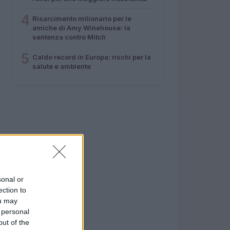
4
Risarcimento milionario per le
amiche di Amy Winehouse: la
sentenza contro Mitch
5
Caldo record in Europa: rischi per la
salute e ambiente
sonal or
ection to
ou may
 personal
out of the