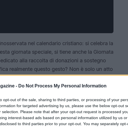
nosservata nel calendario cristiano: si celebra la
uesta giornata speciale, si tiene anche la Giornata
edicato alla raccolta di donazioni a sostegno
fica realmente questo gesto? Non è solo un atto
gno profondo di comunione con il Pontefice e un
sua opera apostolica.
gazine -
Do Not Process My Personal Information
to opt-out of the sale, sharing to third parties, or processing of your per
formation for targeted advertising by us, please use the below opt-out s
r selection. Please note that after your opt-out request is processed y
eing interest-based ads based on personal information utilized by us or
disclosed to third parties prior to your opt-out. You may separately opt-