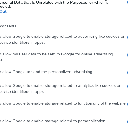
 difficoltà. Attraverso questa iniziativa, i fedeli
ersonal Data that Is Unrelated with the Purposes for which it
lected.
o tangibile a progetti sociali e di assistenza
Out
tto il mondo.
consents
ha visto un incremento significativo delle
o allow Google to enable storage related to advertising like cookies on
ia interessante: nel 2024, le entrate sono
evice identifiers in apps.
 di 58 milioni di euro. Questo non è solo un
o allow my user data to be sent to Google for online advertising
gno della comunità nel sostenere le iniziative
s.
to allow Google to send me personalized advertising.
i progetti sociali
o allow Google to enable storage related to analytics like cookies on
evice identifiers in apps.
o di San Pietro non sono semplici cifre su un
o allow Google to enable storage related to functionality of the website
oncrete che cambiano la vita delle persone. Nel
i di euro per sostenere ben 239 progetti sociali
o allow Google to enable storage related to personalization.
ndi è la testimonianza dell’impatto globale di