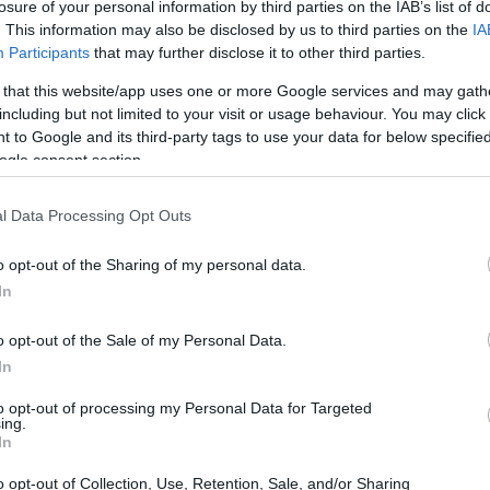
losure of your personal information by third parties on the IAB’s list of
. This information may also be disclosed by us to third parties on the
IA
Participants
that may further disclose it to other third parties.
 that this website/app uses one or more Google services and may gath
including but not limited to your visit or usage behaviour. You may click 
 to Google and its third-party tags to use your data for below specifi
ogle consent section.
l Data Processing Opt Outs
o opt-out of the Sharing of my personal data.
In
o opt-out of the Sale of my Personal Data.
In
to opt-out of processing my Personal Data for Targeted
ing.
 minimo
In
inimo è attualmente fissato a
603,40 euro
.
o opt-out of Collection, Use, Retention, Sale, and/or Sharing