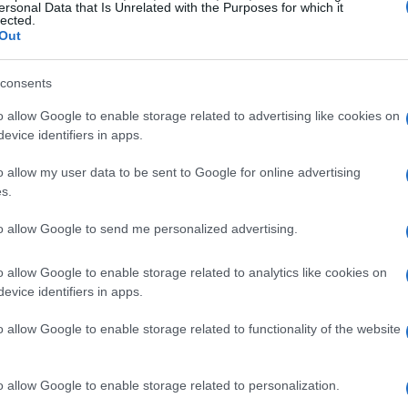
ersonal Data that Is Unrelated with the Purposes for which it
di sotto della quale le pensioni non possono
lected.
Out
questa categoria beneficeranno dell’intero
così un adeguamento che tiene conto
consents
o allow Google to enable storage related to advertising like cookies on
evice identifiers in apps.
per diverse fasce di pensione
o allow my user data to be sent to Google for online advertising
s.
ensioni beneficeranno dello stesso incremento.
to allow Google to send me personalized advertising.
quattro volte il trattamento minimo
(fino a
ranno il
100%
dell’aumento dei prezzi. Per le
o allow Google to enable storage related to analytics like cookies on
volte il trattamento minimo, il recupero sarà del
evice identifiers in apps.
to dello
0,72%
.
o allow Google to enable storage related to functionality of the website
ue volte il trattamento minimo (oltre
2.993,06
o allow Google to enable storage related to personalization.
flazione sarà del
75%
, corrispondente a un