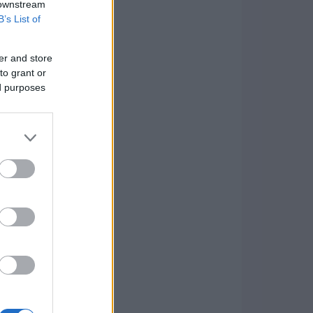
 downstream
B’s List of
er and store
to grant or
ed purposes