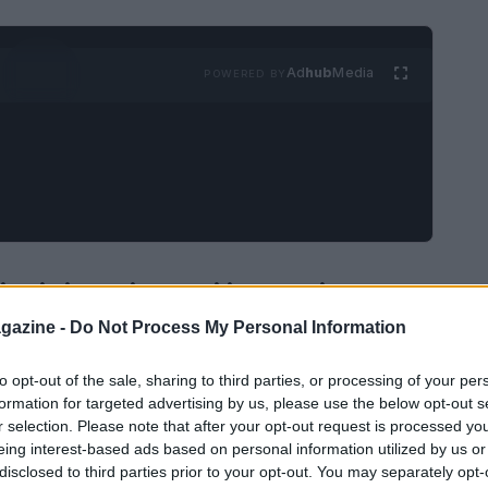
Ad
hub
Media
POWERED BY
 minime: i nuovi importi
gazine -
Do Not Process My Personal Information
nime subiranno un significativo incremento del
13,27 euro
al mese. Questo porterà l’importo
to opt-out of the sale, sharing to third parties, or processing of your per
formation for targeted advertising by us, please use the below opt-out s
Questo cambiamento è stato reso possibile
r selection. Please note that after your opt-out request is processed y
 stata fissata allo
0,8%
.
eing interest-based ads based on personal information utilized by us or
disclosed to third parties prior to your opt-out. You may separately opt-