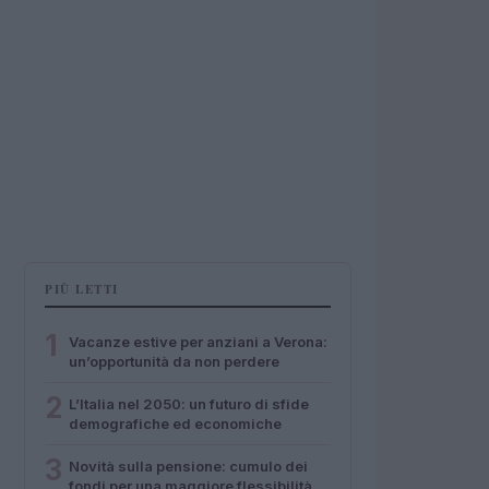
PIÙ LETTI
1
Vacanze estive per anziani a Verona:
un’opportunità da non perdere
2
L’Italia nel 2050: un futuro di sfide
demografiche ed economiche
3
Novità sulla pensione: cumulo dei
fondi per una maggiore flessibilità