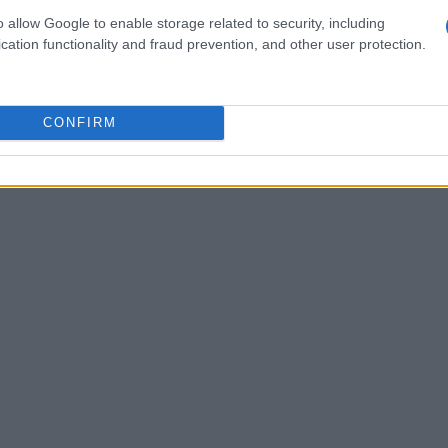
ema di adeguamento è stato progettato per
o allow Google to enable storage related to security, including
cevano un supporto maggiore in un contesto di
cation functionality and fraud prevention, and other user protection.
CONFIRM