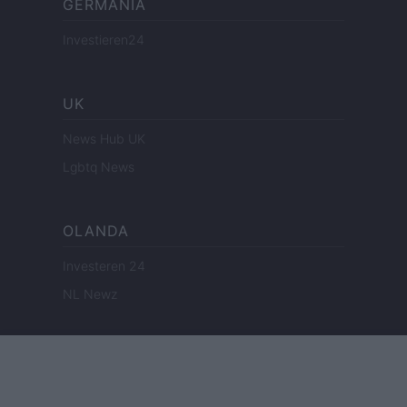
GERMANIA
Investieren24
UK
News Hub UK
Lgbtq News
OLANDA
Investeren 24
NL Newz