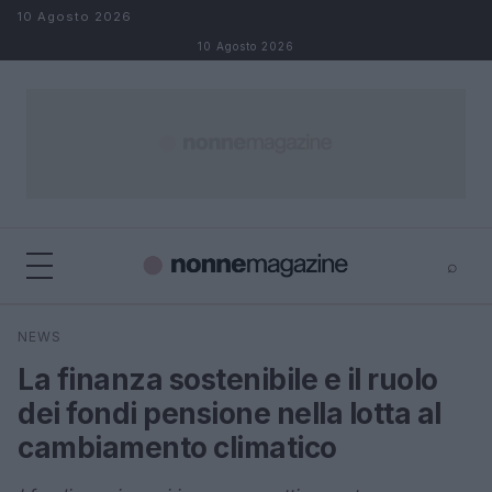
Salta al contenuto
10 Agosto 2026
10 Agosto 2026
⌕
×
⌕
NEWS
Cerca
La finanza sostenibile e il ruolo
dei fondi pensione nella lotta al
cambiamento climatico