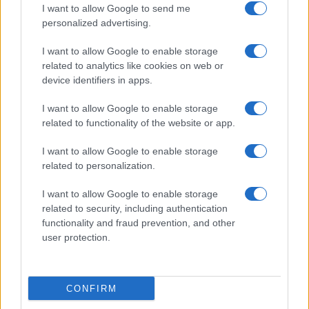
I want to allow Google to send me
personalized advertising.
Papa Leone a Santa Maria degli Angeli: migliaia di
I want to allow Google to enable storage
giovani per il meeting francescano
related to analytics like cookies on web or
Edoardo Castellucci · 7 Ago 2026
device identifiers in apps.
NEWS
I want to allow Google to enable storage
related to functionality of the website or app.
I want to allow Google to enable storage
related to personalization.
I want to allow Google to enable storage
related to security, including authentication
functionality and fraud prevention, and other
user protection.
CONFIRM
Papa Leone XIV incontra i giovani ad Assisi: il richiamo