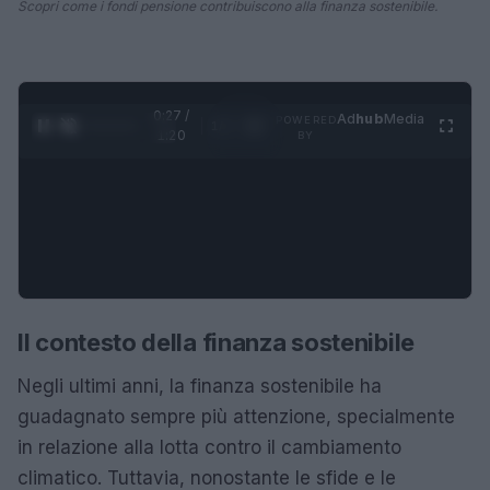
Scopri come i fondi pensione contribuiscono alla finanza sostenibile.
0:28 /
Ad
hub
Media
POWERED
1
/
4
1:20
BY
Il contesto della finanza sostenibile
Negli ultimi anni, la finanza sostenibile ha
guadagnato sempre più attenzione, specialmente
in relazione alla lotta contro il cambiamento
climatico. Tuttavia, nonostante le sfide e le