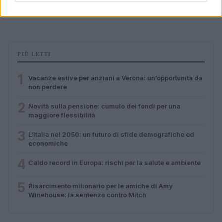
alla pace e alla solidarietà
Matteo Pellegrino · 6 Ago 2026
PIÙ LETTI
1
Vacanze estive per anziani a Verona: un’opportunità da
non perdere
2
Novità sulla pensione: cumulo dei fondi per una
maggiore flessibilità
3
L’Italia nel 2050: un futuro di sfide demografiche ed
economiche
4
Caldo record in Europa: rischi per la salute e ambiente
5
Risarcimento milionario per le amiche di Amy
Winehouse: la sentenza contro Mitch