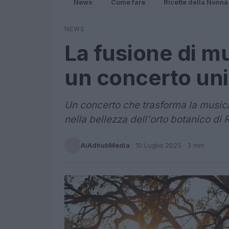
News
Come fare
Ricette della Nonna
NEWS
La fusione di mu
un concerto un
Un concerto che trasforma la music
nella bellezza dell'orto botanico di
AiAdhubMedia
·
10 Luglio 2025
· 3 min