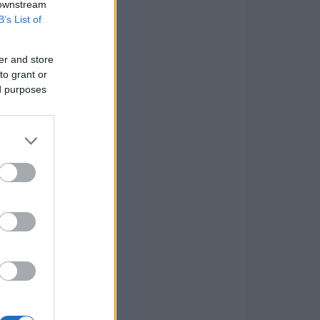
 downstream
B’s List of
er and store
to grant or
ed purposes