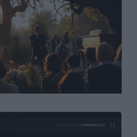
Ad
hub
Media
POWERED BY