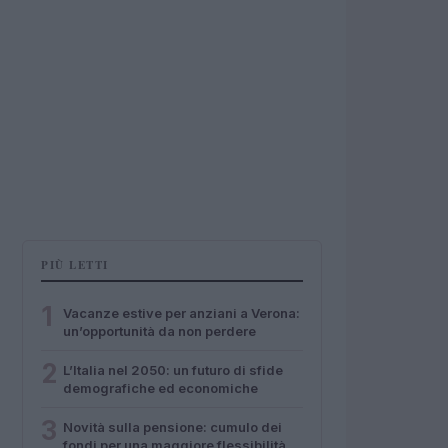
PIÙ LETTI
1
Vacanze estive per anziani a Verona:
un’opportunità da non perdere
2
L’Italia nel 2050: un futuro di sfide
demografiche ed economiche
3
Novità sulla pensione: cumulo dei
fondi per una maggiore flessibilità