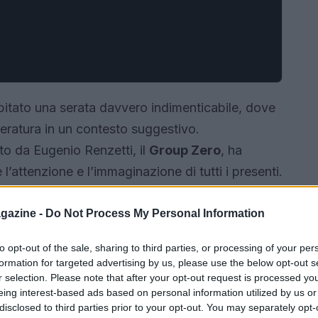
spitato una serata davvero indimenticabile, dove
teratura in un contesto suggestivo.
to da Eugenio Renzetti, il
Group Zero
, ha
l’attenzione e l’immaginazione di tutti i presenti.
gna estiva «Classica al tramonto», organizzata
erti (IUC), con la Radio Vaticana come Media
gazine -
Do Not Process My Personal Information
role ha creato un’atmosfera di mistero e
to opt-out of the sale, sharing to third parties, or processing of your per
avvero memorabile.
formation for targeted advertising by us, please use the below opt-out s
r selection. Please note that after your opt-out request is processed y
eing interest-based ads based on personal information utilized by us or
disclosed to third parties prior to your opt-out. You may separately opt-