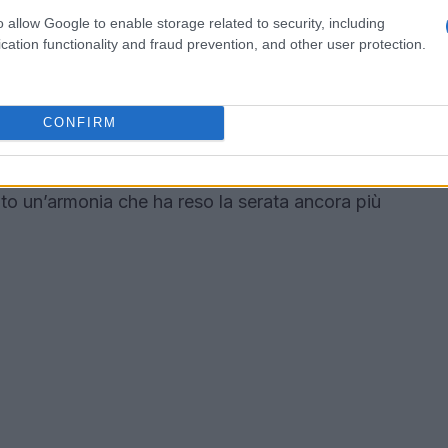
evole
o allow Google to enable storage related to security, including
cation functionality and fraud prevention, and other user protection.
azione, che ha avuto un ruolo cruciale nel
 di Roma, con la sua vegetazione lussureggiante
sto magico che ha fatto da cornice a questa
CONFIRM
ha arricchito l’esperienza, permettendo ai
te nell’atmosfera del concerto. La
to un’armonia che ha reso la serata ancora più