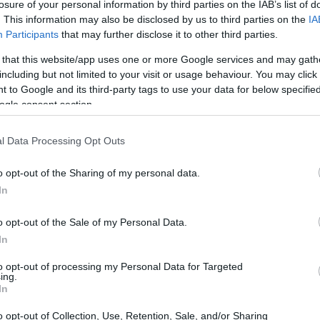
losure of your personal information by third parties on the IAB’s list of
. This information may also be disclosed by us to third parties on the
IA
Participants
that may further disclose it to other third parties.
 that this website/app uses one or more Google services and may gath
including but not limited to your visit or usage behaviour. You may click 
 to Google and its third-party tags to use your data for below specifi
ogle consent section.
l Data Processing Opt Outs
o opt-out of the Sharing of my personal data.
In
o opt-out of the Sale of my Personal Data.
In
etteratura
to opt-out of processing my Personal Data for Targeted
ing.
, si distingue per la sua originalità. La
In
neti secondo Sanguineti”, un testo che esplora
o opt-out of Collection, Use, Retention, Sale, and/or Sharing