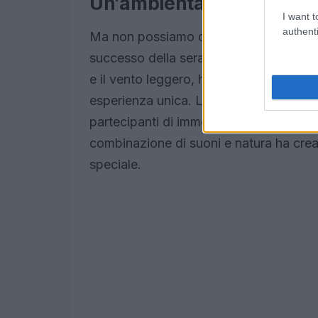
Un’ambientazione incant
I want t
authenti
Ma non possiamo dimenticare l’ambient
successo della serata. L’orto botanico
e il vento leggero, ha creato un conte
esperienza unica. La bellezza naturale 
partecipanti di immergersi completamen
combinazione di suoni e natura ha crea
speciale.