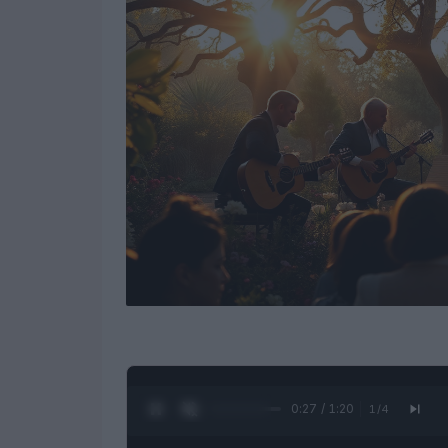
0:28 / 1:20
1
/
4