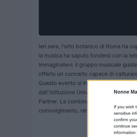
Ieri sera, l’orto botanico di Roma ha o
la musica ha saputo fondersi con la let
Immaginatevi: il gruppo musicale guida
offerto un concerto capace di catturare 
Questo evento si inserisce nella rasse
dall’Istituzione Universitaria dei Conc
Nonne Ma
Partner. La combinazione di suoni e pa
If you wish 
coinvolgimento, rendendo la serata d
sensitive in
confirm you
continue se
information 