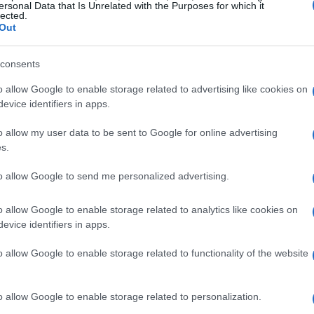
la famosa
Lettera al padre
di Kafka. Ma come
ersonal Data that Is Unrelated with the Purposes for which it
lected.
one così profonda? Questo approccio ha
Out
 a una storia intensa, mentre la musica jazz,
consents
ccompagnava ogni parola, rendendola ancora più
un ruolo essenziale, hanno creato un’armonia
o allow Google to enable storage related to advertising like cookies on
evice identifiers in apps.
essandrini al sax e flauto, e altri talentuosi
he ha trasmesso emozioni forti e coinvolgenti.
o allow my user data to be sent to Google for online advertising
s.
sibile, capace di catturare il pubblico non solo
to allow Google to send me personalized advertising.
 per la profondità dei temi affrontati. L’ottetto
nza tecnica che ha reso ogni brano
o allow Google to enable storage related to analytics like cookies on
evice identifiers in apps.
a liriche e melodie ha generato un dialogo
 messaggio letterario, lasciando tutti con il fiato
o allow Google to enable storage related to functionality of the website
o allow Google to enable storage related to personalization.