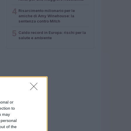
4
Risarcimento milionario per le
amiche di Amy Winehouse: la
sentenza contro Mitch
5
Caldo record in Europa: rischi per la
salute e ambiente
sonal or
ection to
ou may
 personal
out of the