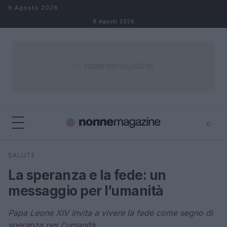
Salta al contenuto
8 Agosto 2026
8 Agosto 2026
⌕
×
⌕
SALUTE
Cerca
La speranza e la fede: un
messaggio per l’umanità
Papa Leone XIV invita a vivere la fede come segno di
speranza per l'umanità.