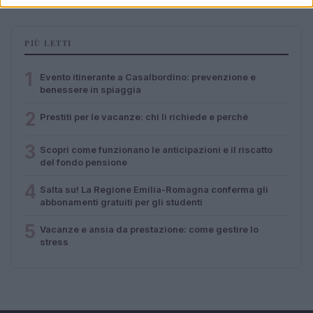
PIÙ LETTI
1
Evento itinerante a Casalbordino: prevenzione e
benessere in spiaggia
2
Prestiti per le vacanze: chi li richiede e perché
3
Scopri come funzionano le anticipazioni e il riscatto
del fondo pensione
4
Salta su! La Regione Emilia-Romagna conferma gli
abbonamenti gratuiti per gli studenti
5
Vacanze e ansia da prestazione: come gestire lo
stress