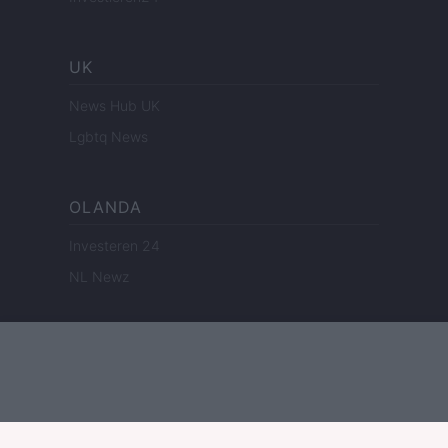
UK
News Hub UK
Lgbtq News
OLANDA
Investeren 24
NL Newz