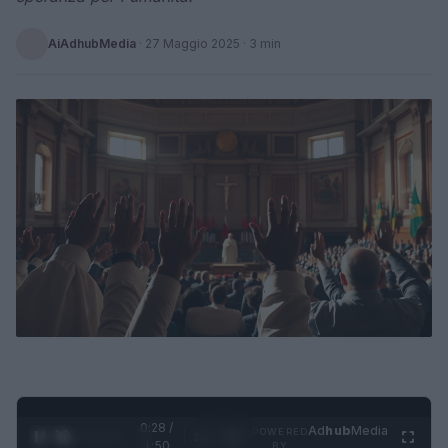
AiAdhubMedia
·
27 Maggio 2025
· 3 min
0:28 /
Ad
hub
Media
POWERED
1
/
4
1:50
BY