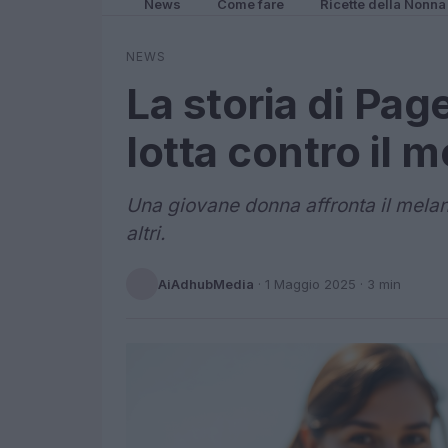
News
Come fare
Ricette della Nonna
NEWS
La storia di Pag
lotta contro il
Una giovane donna affronta il melano
altri.
AiAdhubMedia
·
1 Maggio 2025
· 3 min