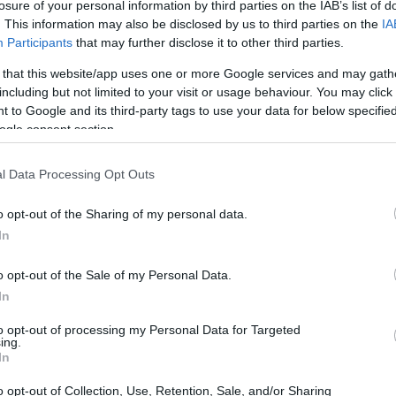
losure of your personal information by third parties on the IAB’s list of
. This information may also be disclosed by us to third parties on the
IA
Participants
that may further disclose it to other third parties.
 that this website/app uses one or more Google services and may gath
including but not limited to your visit or usage behaviour. You may click 
 to Google and its third-party tags to use your data for below specifi
ogle consent section.
l Data Processing Opt Outs
o opt-out of the Sharing of my personal data.
In
o opt-out of the Sale of my Personal Data.
In
l melanoma
to opt-out of processing my Personal Data for Targeted
ing.
di 26 anni, nota un neo insolito sul suo
In
bile, ma dopo un’attenta osservazione, si rende
o opt-out of Collection, Use, Retention, Sale, and/or Sharing