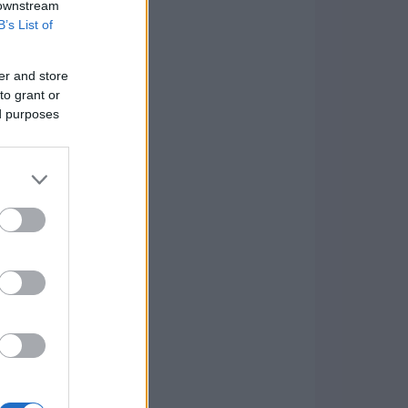
 downstream
B’s List of
er and store
to grant or
ed purposes