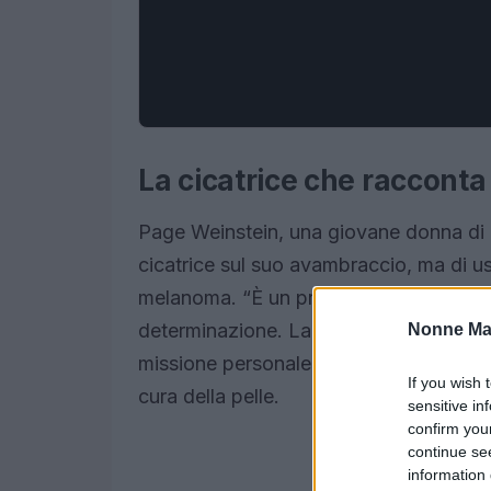
La cicatrice che racconta
Page Weinstein, una giovane donna di 
cicatrice sul suo avambraccio, ma di us
melanoma. “È un promemoria quotidiano
determinazione. La cicatrice non è sol
Nonne Ma
missione personale: sensibilizzare altri,
If you wish 
cura della pelle.
sensitive in
confirm you
continue se
information 