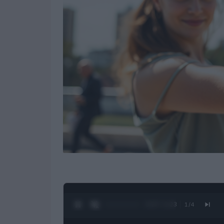
0:28 / 1:23
1
/
4