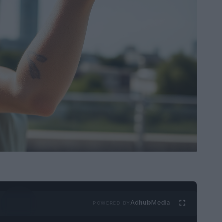
Ad
hub
Media
POWERED BY