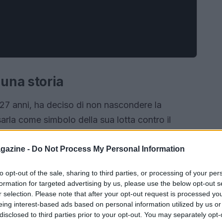
 una storia
27 anni, ha deciso di non nascondere la
arla come simbolo della sua lotta contro il
 che sono più forte del cancro”, afferma con
o un segno fisico, ma rappresenta anche una
gazine -
Do Not Process My Personal Information
 in particolare i giovani, sull’importanza della
to opt-out of the sale, sharing to third parties, or processing of your per
formation for targeted advertising by us, please use the below opt-out s
r selection. Please note that after your opt-out request is processed y
eing interest-based ads based on personal information utilized by us or
disclosed to third parties prior to your opt-out. You may separately opt-