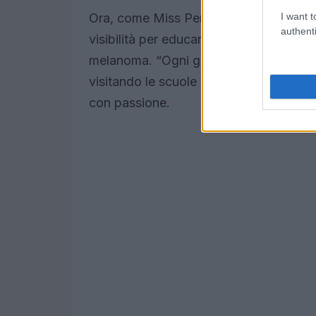
I want t
Ora, come Miss Pennsylvania, Page si s
authenti
visibilità per educare e informare gli al
melanoma. “Ogni giorno cerco di ispirar
visitando le scuole per incoraggiare i b
con passione.