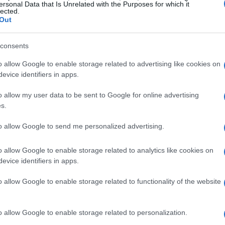
allerta. La paura di avere un cancro si fa
ersonal Data that Is Unrelated with the Purposes for which it
lected.
di dolorosi della sua nonna, morta di melanoma.
Out
 a prestare attenzione alla propria pelle”,
consents
 momento difficile, prima di un importante
 la situazione con coraggio.
o allow Google to enable storage related to advertising like cookies on
evice identifiers in apps.
o allow my user data to be sent to Google for online advertising
s.
ti chirurgici che mettono a rischio i suoi sogni
to allow Google to send me personalized advertising.
sylvania. Nonostante le difficoltà, decide di non
a generale. “Sentivo che il cancro stava
o allow Google to enable storage related to analytics like cookies on
evo lavorato così duramente”, spiega. Ma il suo
evice identifiers in apps.
l titolo di Miss Pennsylvania, realizzando un
o allow Google to enable storage related to functionality of the website
o allow Google to enable storage related to personalization.
nza