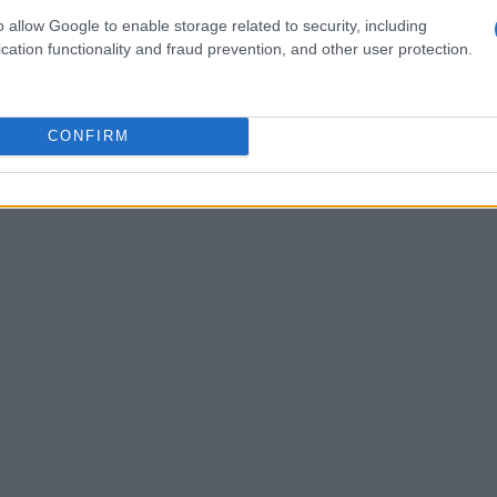
o allow Google to enable storage related to security, including
ente investita di una missione: usare la sua
cation functionality and fraud prevention, and other user protection.
tri sull’importanza della diagnosi precoce del
e gli altri, sia parlando del melanoma che
ambini a prendersi cura della loro pelle”, afferma
CONFIRM