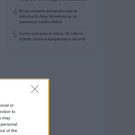
4
Risarcimento milionario per le
amiche di Amy Winehouse: la
sentenza contro Mitch
5
Caldo estremo in Italia: 19 città in
allerta rossa e temperature record
sonal or
ection to
ou may
 personal
out of the