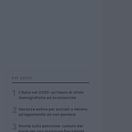
PIÙ LETTI
1
L’Italia nel 2050: un futuro di sfide
demografiche ed economiche
2
Vacanze estive per anziani a Verona:
un’opportunità da non perdere
3
Novità sulla pensione: cumulo dei
fondi per una maggiore flessibilità