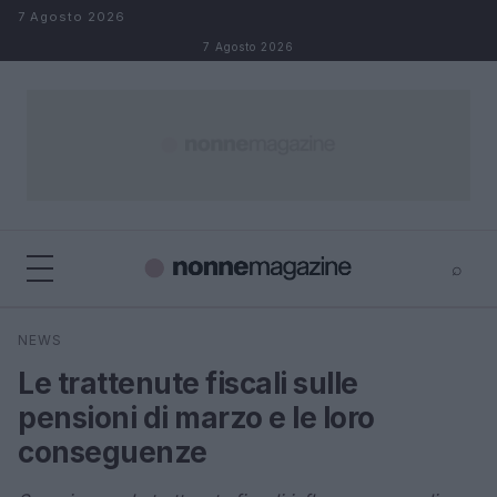
Salta al contenuto
7 Agosto 2026
7 Agosto 2026
⌕
×
⌕
NEWS
Cerca
Le trattenute fiscali sulle
pensioni di marzo e le loro
conseguenze