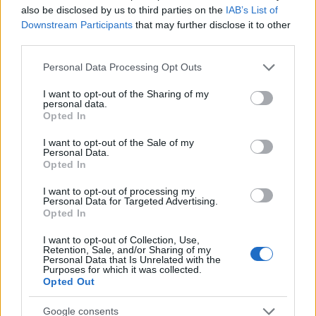
also be disclosed by us to third parties on the
IAB’s List of
Downstream Participants
that may further disclose it to other
Papa Leone a Santa Maria degli Angeli: migliaia di
third parties.
giovani per il meeting francescano
Edoardo Castellucci · 7 Ago 2026
Please note that this website/app uses one or more Google
Personal Data Processing Opt Outs
services and may gather and store information including but
not limited to your visit or usage behaviour. You may click to
I want to opt-out of the Sharing of my
NEWS
personal data.
grant or deny consent to Google and its third-party tags to
Opted In
use your data for below specified purposes in below Google
consent section.
I want to opt-out of the Sale of my
Personal Data.
Opted In
I want to opt-out of processing my
Personal Data for Targeted Advertising.
Opted In
I want to opt-out of Collection, Use,
Retention, Sale, and/or Sharing of my
Personal Data that Is Unrelated with the
Purposes for which it was collected.
Opted Out
Papa Leone XIV incontra i giovani ad Assisi: il richiamo
alla pace e alla solidarietà
Google consents