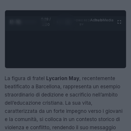
0:29 /
Ad
hub
Media
POWERED
1
/
4
1:20
BY
La figura di fratel
Lycarion May
, recentemente
beatificato a Barcellona, rappresenta un esempio
straordinario di dedizione e sacrificio nell’ambito
dell’educazione cristiana. La sua vita,
caratterizzata da un forte impegno verso i giovani
e la comunità, si colloca in un contesto storico di
violenza e conflitto, rendendo il suo messaggio