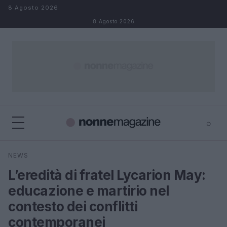
Salta al contenuto
8 Agosto 2026
8 Agosto 2026
⌕
×
⌕
NEWS
Cerca
L’eredità di fratel Lycarion May:
educazione e martirio nel
contesto dei conflitti
contemporanei