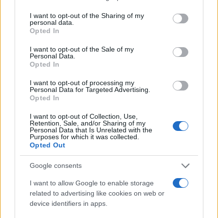
services and may gather and store information including but
not limited to your visit or usage behaviour. You may click to
I want to opt-out of the Sharing of my
personal data.
grant or deny consent to Google and its third-party tags to
Opted In
use your data for below specified purposes in below Google
consent section.
I want to opt-out of the Sale of my
Personal Data.
Opted In
I want to opt-out of processing my
Personal Data for Targeted Advertising.
Opted In
I want to opt-out of Collection, Use,
Retention, Sale, and/or Sharing of my
Personal Data that Is Unrelated with the
Purposes for which it was collected.
Opted Out
Google consents
I want to allow Google to enable storage
related to advertising like cookies on web or
Continua a leggere
device identifiers in apps.