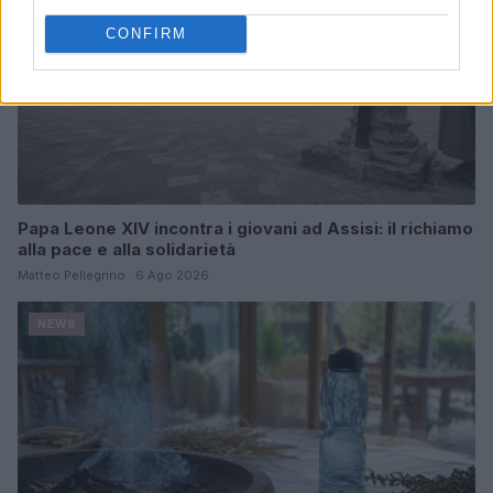
CONFIRM
Papa Leone XIV incontra i giovani ad Assisi: il richiamo
alla pace e alla solidarietà
Matteo Pellegrino · 6 Ago 2026
NEWS