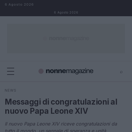
Salta al contenuto
6 Agosto 2026
6 Agosto 2026
⌕
×
⌕
NEWS
Cerca
Messaggi di congratulazioni al
nuovo Papa Leone XIV
Il nuovo Papa Leone XIV riceve congratulazioni da
tutto il mondo, un segnale di speranza e unità.