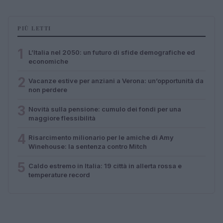
PIÙ LETTI
1
L’Italia nel 2050: un futuro di sfide demografiche ed
economiche
2
Vacanze estive per anziani a Verona: un’opportunità da
non perdere
3
Novità sulla pensione: cumulo dei fondi per una
maggiore flessibilità
4
Risarcimento milionario per le amiche di Amy
Winehouse: la sentenza contro Mitch
5
Caldo estremo in Italia: 19 città in allerta rossa e
temperature record