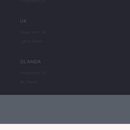
Investieren24
UK
News Hub UK
Lgbtq News
OLANDA
Investeren 24
NL Newz