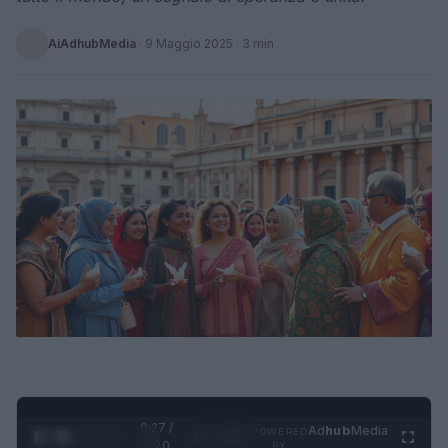
AiAdhubMedia
·
9 Maggio 2025
· 3 min
0:28 /
Ad
hub
Media
POWERED
1
/
4
1:20
BY