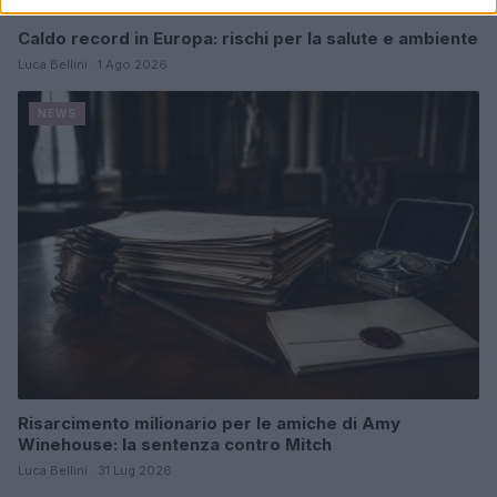
Caldo record in Europa: rischi per la salute e ambiente
Luca Bellini · 1 Ago 2026
NEWS
Risarcimento milionario per le amiche di Amy
Winehouse: la sentenza contro Mitch
Luca Bellini · 31 Lug 2026