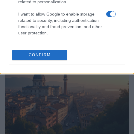
related to personalization.
I want to allow Google to enable storage
Novità sulle pensioni per le madri con
related to security, including authentication
quattro o più figli nel 2025
functionality and fraud prevention, and other
Le lavoratrici con quattro o più figli potranno anticipare la
user protection.
pensione di sedici mesi.
Redazione · 9 Nov 2024
CONFIRM
NEWS