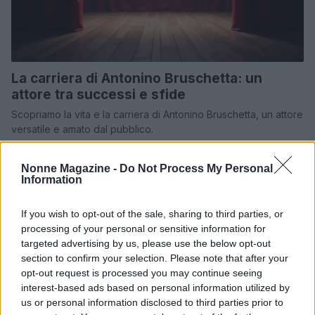
La carriera di Antonino Bruschetta: un
attore tra successi e sfide
Scopriamo la vita e la carriera di Antonino Bruschetta, un attore
versatile e amato dal pubblico.
Redazione · 10 Nov 2024
Nonne Magazine -
Do Not Process My Personal
Information
NEWS
If you wish to opt-out of the sale, sharing to third parties, or
processing of your personal or sensitive information for
targeted advertising by us, please use the below opt-out
section to confirm your selection. Please note that after your
opt-out request is processed you may continue seeing
interest-based ads based on personal information utilized by
us or personal information disclosed to third parties prior to