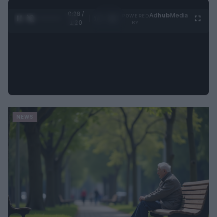
0:30 /
Ad
hub
Media
POWERED
1
/
4
1:20
BY
NEWS