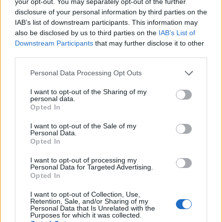
your opt-out. You may separately opt-out of the further
disclosure of your personal information by third parties on the
IAB’s list of downstream participants. This information may
also be disclosed by us to third parties on the
IAB’s List of
Downstream Participants
that may further disclose it to other
Bonus Natale 2024: tutto ciò che devi
third parties.
sapere per riceverlo
Please note that this website/app uses one or more Google
Scopri come funziona il Bonus Natale e chi può beneficiarne
Personal Data Processing Opt Outs
services and may gather and store information including but
nel 2024.
not limited to your visit or usage behaviour. You may click to
I want to opt-out of the Sharing of my
Redazione · 9 Nov 2024
personal data.
grant or deny consent to Google and its third-party tags to
Opted In
use your data for below specified purposes in below Google
NEWS
consent section.
I want to opt-out of the Sale of my
Personal Data.
Opted In
I want to opt-out of processing my
Personal Data for Targeted Advertising.
Opted In
I want to opt-out of Collection, Use,
Retention, Sale, and/or Sharing of my
Personal Data that Is Unrelated with the
Purposes for which it was collected.