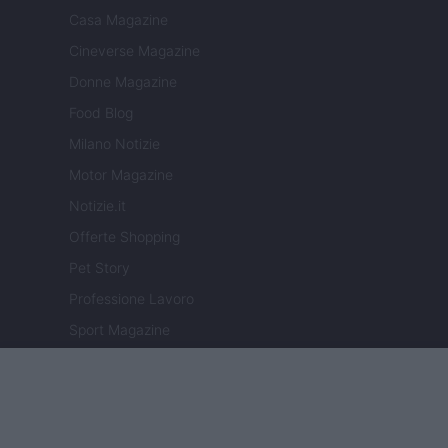
Casa Magazine
Cineverse Magazine
Donne Magazine
Food Blog
Milano Notizie
Motor Magazine
Notizie.it
Offerte Shopping
Pet Story
Professione Lavoro
Sport Magazine
Style24
Think.it
Tuobenessere