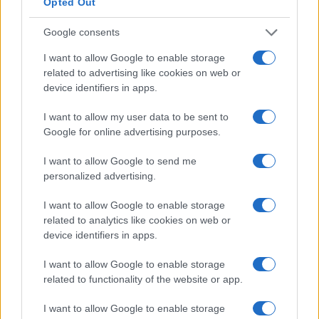
Opted Out
Google consents
Canone RAI 2025: tutto quello che i
I want to allow Google to enable storage
pensionati devono sapere
related to advertising like cookies on web or
device identifiers in apps.
Informazioni utili per la gestione del Canone RAI per i
pensionati nel 2025
I want to allow my user data to be sent to
Redazione · 9 Nov 2024
Google for online advertising purposes.
NEWS
I want to allow Google to send me
personalized advertising.
I want to allow Google to enable storage
related to analytics like cookies on web or
device identifiers in apps.
I want to allow Google to enable storage
related to functionality of the website or app.
I want to allow Google to enable storage