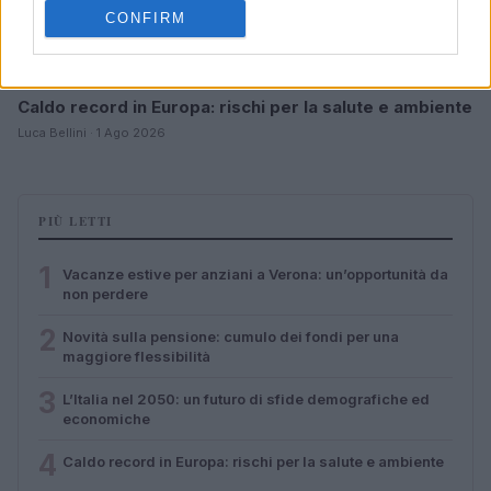
CONFIRM
Caldo record in Europa: rischi per la salute e ambiente
Luca Bellini · 1 Ago 2026
PIÙ LETTI
1
Vacanze estive per anziani a Verona: un’opportunità da
non perdere
2
Novità sulla pensione: cumulo dei fondi per una
maggiore flessibilità
3
L’Italia nel 2050: un futuro di sfide demografiche ed
economiche
4
Caldo record in Europa: rischi per la salute e ambiente