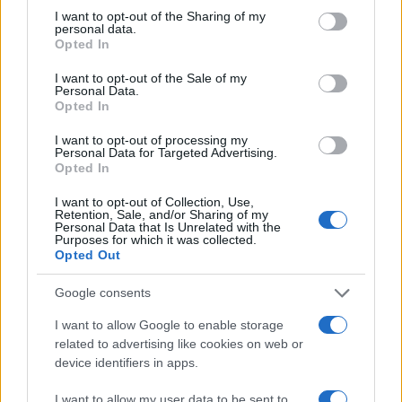
not limited to your visit or usage behaviour. You may click to
I want to opt-out of the Sharing of my
personal data.
grant or deny consent to Google and its third-party tags to
Opted In
use your data for below specified purposes in below Google
consent section.
I want to opt-out of the Sale of my
Personal Data.
Opted In
I want to opt-out of processing my
Personal Data for Targeted Advertising.
Opted In
I want to opt-out of Collection, Use,
Retention, Sale, and/or Sharing of my
Personal Data that Is Unrelated with the
Papa Leone a Santa Maria degli Angeli: migliaia di
Purposes for which it was collected.
giovani per il meeting francescano
Opted Out
Edoardo Castellucci · 7 Ago 2026
Google consents
NEWS
I want to allow Google to enable storage
related to advertising like cookies on web or
device identifiers in apps.
I want to allow my user data to be sent to