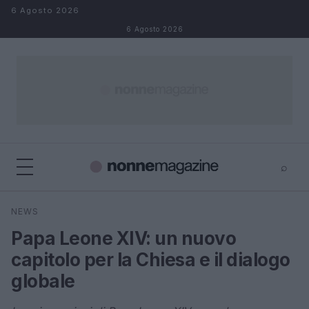
Salta al contenuto
6 Agosto 2026
6 Agosto 2026
⌕
×
⌕
NEWS
Cerca
Papa Leone XIV: un nuovo
capitolo per la Chiesa e il dialogo
globale