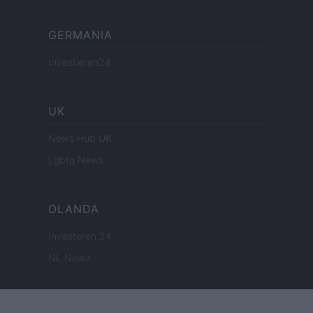
GERMANIA
Investieren24
UK
News Hub UK
Lgbtq News
OLANDA
Investeren 24
NL Newz