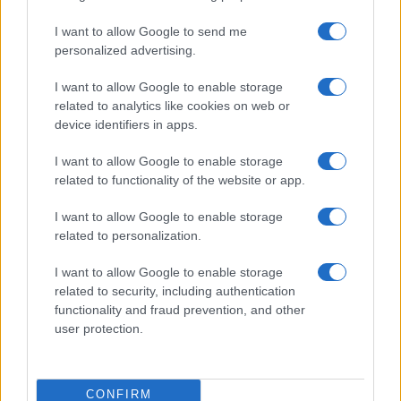
I want to allow Google to send me
personalized advertising.
I want to allow Google to enable storage
related to analytics like cookies on web or
device identifiers in apps.
I want to allow Google to enable storage
related to functionality of the website or app.
Papa Leone XIV incontra i giovani ad Assisi: il richiamo
alla pace e alla solidarietà
I want to allow Google to enable storage
Matteo Pellegrino · 6 Ago 2026
related to personalization.
NEWS
I want to allow Google to enable storage
related to security, including authentication
functionality and fraud prevention, and other
user protection.
CONFIRM