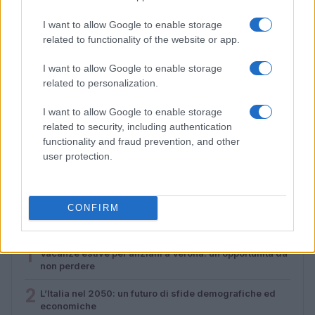
I want to allow Google to enable storage
related to functionality of the website or app.
I want to allow Google to enable storage
related to personalization.
I want to allow Google to enable storage
related to security, including authentication
functionality and fraud prevention, and other
Caldo record in Europa: rischi per la salute e ambiente
user protection.
Luca Bellini · 1 Ago 2026
CONFIRM
PIÙ LETTI
1
Vacanze estive per anziani a Verona: un’opportunità da
non perdere
2
L’Italia nel 2050: un futuro di sfide demografiche ed
economiche