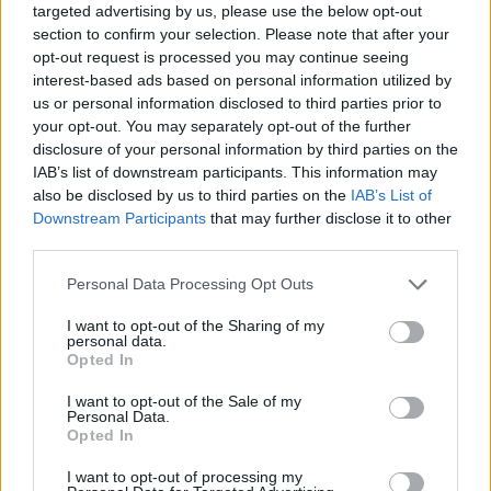
targeted advertising by us, please use the below opt-out
section to confirm your selection. Please note that after your
Continua a leggere
opt-out request is processed you may continue seeing
interest-based ads based on personal information utilized by
us or personal information disclosed to third parties prior to
NEWS
your opt-out. You may separately opt-out of the further
disclosure of your personal information by third parties on the
IAB’s list of downstream participants. This information may
also be disclosed by us to third parties on the
IAB’s List of
Downstream Participants
that may further disclose it to other
third parties.
Please note that this website/app uses one or more Google
Personal Data Processing Opt Outs
services and may gather and store information including but
not limited to your visit or usage behaviour. You may click to
I want to opt-out of the Sharing of my
personal data.
grant or deny consent to Google and its third-party tags to
Opted In
use your data for below specified purposes in below Google
consent section.
I want to opt-out of the Sale of my
Papa Leone a Santa Maria degli Angeli: migliaia di
Personal Data.
giovani per il meeting francescano
Opted In
Edoardo Castellucci · 7 Ago 2026
I want to opt-out of processing my