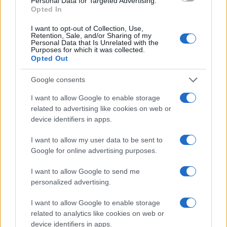
Personal Data for Targeted Advertising.
NEWS
Opted In
I want to opt-out of Collection, Use,
Retention, Sale, and/or Sharing of my
Personal Data that Is Unrelated with the
Purposes for which it was collected.
Opted Out
Google consents
I want to allow Google to enable storage
related to advertising like cookies on web or
device identifiers in apps.
I want to allow my user data to be sent to
Papa Leone XIV incontra i giovani ad Assisi: il richiamo
Google for online advertising purposes.
alla pace e alla solidarietà
Matteo Pellegrino · 6 Ago 2026
I want to allow Google to send me
personalized advertising.
NEWS
I want to allow Google to enable storage
related to analytics like cookies on web or
device identifiers in apps.