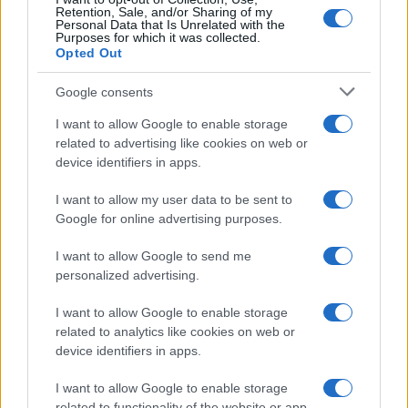
Retention, Sale, and/or Sharing of my
Personal Data that Is Unrelated with the
Purposes for which it was collected.
Opted Out
Caldo record in Europa: rischi per la salute e ambiente
Google consents
Luca Bellini · 1 Ago 2026
I want to allow Google to enable storage
related to advertising like cookies on web or
device identifiers in apps.
PIÙ LETTI
I want to allow my user data to be sent to
Google for online advertising purposes.
1
Vacanze estive per anziani a Verona: un’opportunità da
non perdere
I want to allow Google to send me
2
personalized advertising.
L’Italia nel 2050: un futuro di sfide demografiche ed
economiche
I want to allow Google to enable storage
3
Novità sulla pensione: cumulo dei fondi per una
related to analytics like cookies on web or
maggiore flessibilità
device identifiers in apps.
4
Risarcimento milionario per le amiche di Amy
I want to allow Google to enable storage
Winehouse: la sentenza contro Mitch
related to functionality of the website or app.