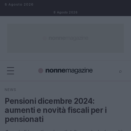
Salta al contenuto
8 Agosto 2026
8 Agosto 2026
⌕
×
⌕
NEWS
Cerca
Pensioni dicembre 2024:
aumenti e novità fiscali per i
pensionati