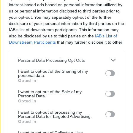
interest-based ads based on personal information utilized by
us or personal information disclosed to third parties prior to
your opt-out. You may separately opt-out of the further
disclosure of your personal information by third parties on the
IAB’s list of downstream participants. This information may
also be disclosed by us to third parties on the
IAB’s List of
Downstream Participants
that may further disclose it to other
third parties.
Papa Leone XIV incontra i giovani ad Assisi: il richiamo
alla pace e alla solidarietà
Please note that this website/app uses one or more Google
Personal Data Processing Opt Outs
services and may gather and store information including but
Matteo Pellegrino · 6 Ago 2026
not limited to your visit or usage behaviour. You may click to
I want to opt-out of the Sharing of my
personal data.
grant or deny consent to Google and its third-party tags to
NEWS
Opted In
use your data for below specified purposes in below Google
consent section.
I want to opt-out of the Sale of my
Personal Data.
Opted In
I want to opt-out of processing my
Personal Data for Targeted Advertising.
Opted In
I want to opt-out of Collection, Use,