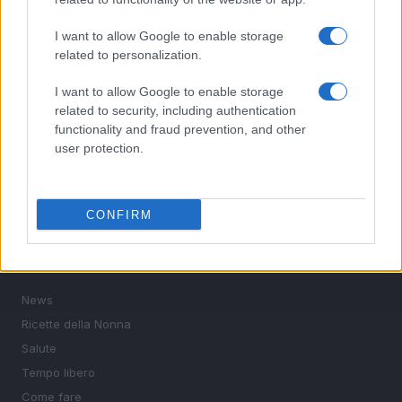
5
Caldo record in Europa: rischi per la salute e ambiente
I want to allow Google to enable storage
related to personalization.
I want to allow Google to enable storage
related to security, including authentication
functionality and fraud prevention, and other
user protection.
Saggezza di ieri, ispirazione per oggi. News, ricette della
CONFIRM
nonna, salute, tempo libero e consigli pratici.
SEZIONI
News
Ricette della Nonna
Salute
Tempo libero
Come fare