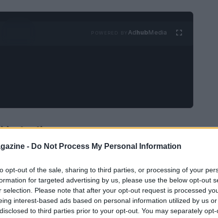
Ad
hub
Media
POWERED BY
in Italia
gazine -
Do Not Process My Personal Information
ontinua evoluzione, e con l’avvicinarsi del 2025, è
ndere le nuove normative e come queste possano
to opt-out of the sale, sharing to third parties, or processing of your per
formation for targeted advertising by us, please use the below opt-out s
 in vigore di leggi recenti, come quelle previste
r selection. Please note that after your opt-out request is processed y
mportanti cambiamenti che riguardano le pensioni
eing interest-based ads based on personal information utilized by us or
disclosed to third parties prior to your opt-out. You may separately opt-
icolo, esploreremo le principali novità e forniremo