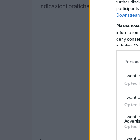
further disc
indicazioni pratiche per navigare nel 
participants
Downstream 
Please note
information 
deny consent
in below Go
Persona
I want t
Opted 
I want t
Opted 
I want 
Advertis
Opted 
I want t