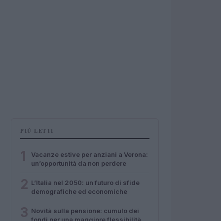
PIÙ LETTI
1
Vacanze estive per anziani a Verona:
un’opportunità da non perdere
2
L’Italia nel 2050: un futuro di sfide
demografiche ed economiche
3
Novità sulla pensione: cumulo dei
fondi per una maggiore flessibilità