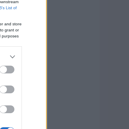
 downstream
B’s List of
er and store
to grant or
ed purposes