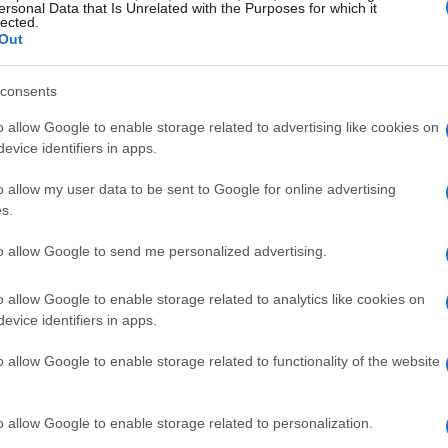
nsioni anticipate
ersonal Data that Is Unrelated with the Purposes for which it
lected.
Out
iche significative ai trattamenti previdenziali
i i medici. In particolare, i dipendenti pubblici
consents
i entro il 1995 vedranno applicate aliquote di
o allow Google to enable storage related to advertising like cookies on
gnifica che la pensione potrebbe risultare più
evice identifiers in apps.
o iniziato a lavorare dopo il 1996. Tuttavia,
o allow my user data to be sent to Google for online advertising
anitari di ridurre questa penalizzazione,
s.
del vantaggio perduto nel tempo.
to allow Google to send me personalized advertising.
izio (TFS)
o allow Google to enable storage related to analytics like cookies on
evice identifiers in apps.
 è il trattamento di fine servizio (TFS). Per i
o allow Google to enable storage related to functionality of the website
ano per la pensione anticipata, il pagamento del
sto significa che, se si decide di andare in
o allow Google to enable storage related to personalization.
 rata del TFS solo nel 2026. È importante