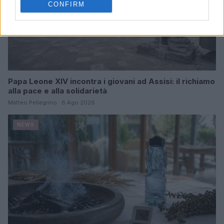
CONFIRM
Papa Leone XIV incontra i giovani ad Assisi: il richiamo
alla pace e alla solidarietà
Matteo Pellegrino · 6 Ago 2026
NEWS