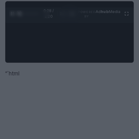
0:29 /
Ad
hub
Media
POWERED
1
/
4
1:20
BY
“`html