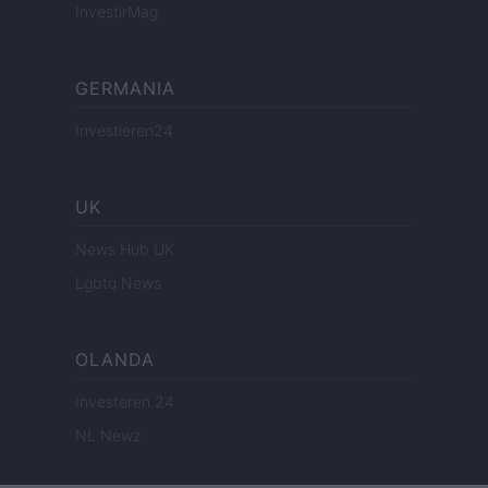
InvestirMag
GERMANIA
Investieren24
UK
News Hub UK
Lgbtq News
OLANDA
Investeren 24
NL Newz