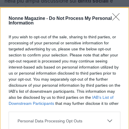
nella più ampia discussione sui
diritti sociali
e
sull’equità economica in Italia. La Corte
Costituzionale si trova ora di fronte a una decisione
Nonne Magazine -
Do Not Process My Personal
Information
cruciale che potrebbe ridefinire il futuro delle
pensioni nel nostro Paese. E tu, che ne pensi?
If you wish to opt-out of the sale, sharing to third parties, or
Come immagini un sistema pensionistico più equo?
processing of your personal or sensitive information for
targeted advertising by us, please use the below opt-out
“`
section to confirm your selection. Please note that after your
opt-out request is processed you may continue seeing
interest-based ads based on personal information utilized by
us or personal information disclosed to third parties prior to
AUTORE
your opt-out. You may separately opt-out of the further
AiAdhubMedia
disclosure of your personal information by third parties on the
IAB’s list of downstream participants. This information may
also be disclosed by us to third parties on the
IAB’s List of
Downstream Participants
that may further disclose it to other
third parties.
Please note that this website/app uses one or more Google
Personal Data Processing Opt Outs
services and may gather and store information including but