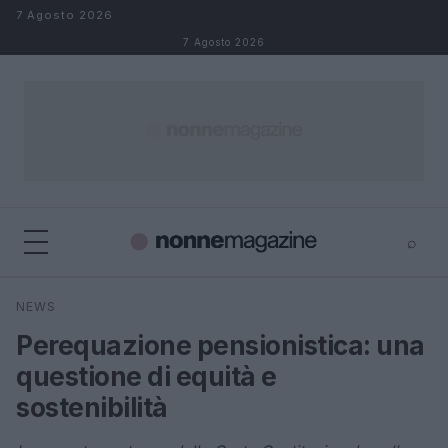
Salta al contenuto
7 Agosto 2026
7 Agosto 2026
⌕
×
⌕
NEWS
Cerca
Perequazione pensionistica: una
questione di equità e
sostenibilità