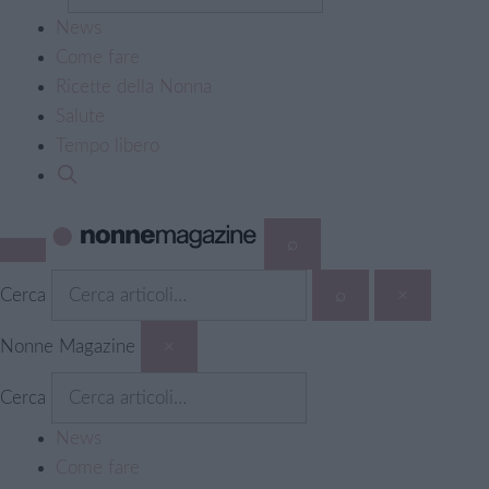
News
Come fare
Ricette della Nonna
Salute
Tempo libero
⌕
Cerca
⌕
×
Nonne Magazine
×
Cerca
News
Come fare