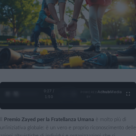
0:28 /
Ad
hub
Media
POWERED
1
/
4
1:50
BY
Il
Premio Zayed per la Fratellanza Umana
è molto più di
un’iniziativa globale: è un vero e proprio riconoscimento delle
azioni altruistiche di individui e organizzazioni che si