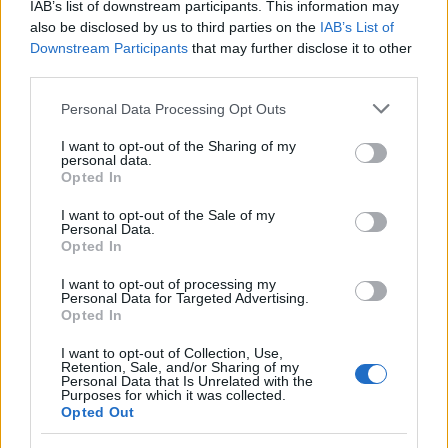
IAB’s list of downstream participants. This information may
differenza.
also be disclosed by us to third parties on the
IAB’s List of
Downstream Participants
that may further disclose it to other
Autore
third parties.
AiAdhubMedia
Please note that this website/app uses one or more Google
Personal Data Processing Opt Outs
services and may gather and store information including but
not limited to your visit or usage behaviour. You may click to
I want to opt-out of the Sharing of my
personal data.
grant or deny consent to Google and its third-party tags to
Opted In
use your data for below specified purposes in below Google
Continua a leggere
consent section.
I want to opt-out of the Sale of my
Personal Data.
Opted In
I want to opt-out of processing my
Personal Data for Targeted Advertising.
Opted In
I want to opt-out of Collection, Use,
Retention, Sale, and/or Sharing of my
Personal Data that Is Unrelated with the
Purposes for which it was collected.
Opted Out