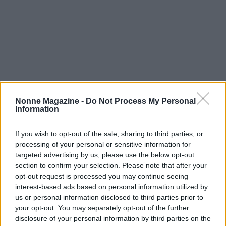
Nonne Magazine -
Do Not Process My Personal
Information
If you wish to opt-out of the sale, sharing to third parties, or
In un mondo dove le divisioni sembrano amplificarsi,
processing of your personal or sensitive information for
iniziative come il
Premio Zayed
possono svolgere un ruolo
targeted advertising by us, please use the below opt-out
cruciale nel promuovere il dialogo e la comprensione tra
section to confirm your selection. Please note that after your
opt-out request is processed you may continue seeing
culture diverse. Non è fondamentale che la commissione e i
interest-based ads based on personal information utilized by
partecipanti non solo celebrino i successi, ma incoraggino
us or personal information disclosed to third parties prior to
anche nuove idee e pratiche per costruire un futuro migliore
your opt-out. You may separately opt-out of the further
disclosure of your personal information by third parties on the
per tutti? La strada è lunga, ma insieme, possiamo fare la