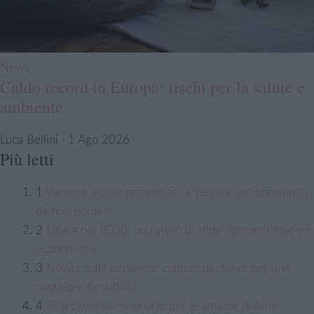
News
Caldo record in Europa: rischi per la salute e
ambiente
Luca Bellini · 1 Ago 2026
Più letti
1
Vacanze estive per anziani a Verona: un’opportunità
da non perdere
2
L’Italia nel 2050: un futuro di sfide demografiche ed
economiche
3
Novità sulla pensione: cumulo dei fondi per una
maggiore flessibilità
4
Risarcimento milionario per le amiche di Amy