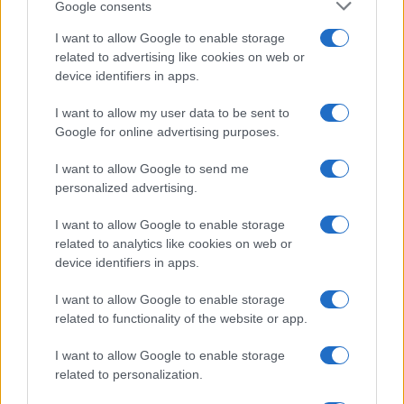
Google consents
I want to allow Google to enable storage
related to advertising like cookies on web or
device identifiers in apps.
News
I want to allow my user data to be sent to
Papa Leone a Santa Maria degli Angeli:
Google for online advertising purposes.
migliaia di giovani per il meeting francescano
I want to allow Google to send me
personalized advertising.
Edoardo Castellucci · 7 Ago 2026
I want to allow Google to enable storage
related to analytics like cookies on web or
device identifiers in apps.
I want to allow Google to enable storage
related to functionality of the website or app.
I want to allow Google to enable storage
related to personalization.