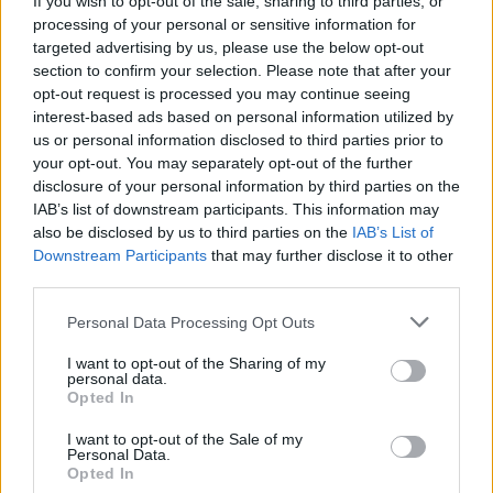
If you wish to opt-out of the sale, sharing to third parties, or
processing of your personal or sensitive information for
targeted advertising by us, please use the below opt-out
section to confirm your selection. Please note that after your
opt-out request is processed you may continue seeing
Continua a leggere
interest-based ads based on personal information utilized by
us or personal information disclosed to third parties prior to
your opt-out. You may separately opt-out of the further
NEWS
disclosure of your personal information by third parties on the
IAB’s list of downstream participants. This information may
also be disclosed by us to third parties on the
IAB’s List of
Downstream Participants
that may further disclose it to other
third parties.
Please note that this website/app uses one or more Google
Personal Data Processing Opt Outs
services and may gather and store information including but
not limited to your visit or usage behaviour. You may click to
I want to opt-out of the Sharing of my
personal data.
grant or deny consent to Google and its third-party tags to
Opted In
use your data for below specified purposes in below Google
consent section.
I want to opt-out of the Sale of my
Personal Data.
Papa Leone XIV incontra i giovani ad Assisi: il richiamo
Opted In