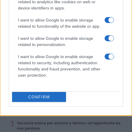
related to analytics like cookies on web or
device identifiers in apps.
I want to allow Google to enable storage
related to functionality of the website or app.
I want to allow Google to enable storage
related to personalization.
I want to allow Google to enable storage
related to security, including authentication
functionality and fraud prevention, and other
Risarcimento milionario per le amiche di Amy
user protection.
Winehouse: la sentenza contro Mitch
Luca Bellini · 31 Lug 2026
CONFIRM
PIÙ LETTI
1
Vacanze estive per anziani a Verona: un’opportunità da
non perdere