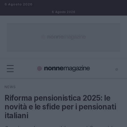
Salta al contenuto
6 Agosto 2026
6 Agosto 2026
⌕
×
⌕
NEWS
Cerca
Riforma pensionistica 2025: le
novità e le sfide per i pensionati
italiani