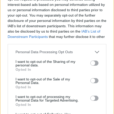
interest-based ads based on personal information utilized by
us or personal information disclosed to third parties prior to
your opt-out. You may separately opt-out of the further
disclosure of your personal information by third parties on the
IAB’s list of downstream participants. This information may
also be disclosed by us to third parties on the
IAB’s List of
Downstream Participants
that may further disclose it to other
third parties.
Please note that this website/app uses one or more Google
Personal Data Processing Opt Outs
services and may gather and store information including but
not limited to your visit or usage behaviour. You may click to
I want to opt-out of the Sharing of my
Papa Leone XIV incontra i giovani ad Assisi: il richiamo
personal data.
grant or deny consent to Google and its third-party tags to
alla pace e alla solidarietà
Opted In
use your data for below specified purposes in below Google
Matteo Pellegrino · 6 Ago 2026
consent section.
I want to opt-out of the Sale of my
Personal Data.
NEWS
Opted In
I want to opt-out of processing my
Personal Data for Targeted Advertising.
Opted In