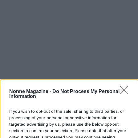
Nonne Magazine -
Do Not Process My Personal
Information
If you wish to opt-out of the sale, sharing to third parties, or
Continua a leggere
processing of your personal or sensitive information for
targeted advertising by us, please use the below opt-out
section to confirm your selection. Please note that after your
NEWS
opt-out request is processed you may continue seeing