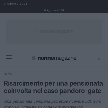
Salta al contenuto
6 Agosto 2026
6 Agosto 2026
⌕
×
⌕
NEWS
Cerca
Risarcimento per una pensionata
coinvolta nel caso pandoro-gate
Una pensionata campana potrebbe ricevere 500 euro
dopo un'inchiesta su donazioni ingannevoli.