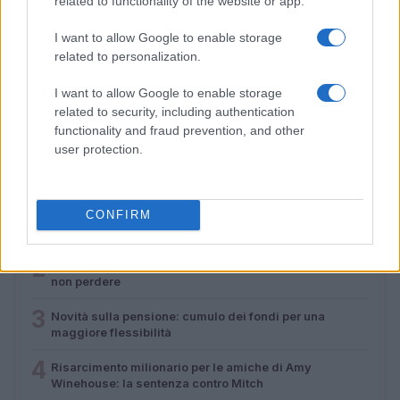
related to functionality of the website or app.
I want to allow Google to enable storage
related to personalization.
Risarcimento milionario per le amiche di Amy
Winehouse: la sentenza contro Mitch
I want to allow Google to enable storage
Luca Bellini · 31 Lug 2026
related to security, including authentication
functionality and fraud prevention, and other
user protection.
PIÙ LETTI
1
L’Italia nel 2050: un futuro di sfide demografiche ed
CONFIRM
economiche
2
Vacanze estive per anziani a Verona: un’opportunità da
non perdere
3
Novità sulla pensione: cumulo dei fondi per una
maggiore flessibilità
4
Risarcimento milionario per le amiche di Amy
Winehouse: la sentenza contro Mitch