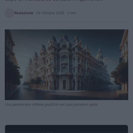
Redazione
·
29 Ottobre 2025
· 2 min
Una pensionata ottiene giustizia nel caso pandoro-gate.