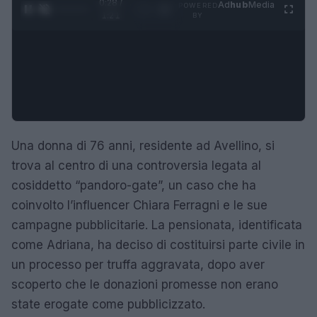
0:29 /
Ad
hub
Media
POWERED
1
/
4
1:21
BY
Una donna di 76 anni, residente ad Avellino, si
trova al centro di una controversia legata al
cosiddetto “pandoro-gate”, un caso che ha
coinvolto l’influencer Chiara Ferragni e le sue
campagne pubblicitarie. La pensionata, identificata
come Adriana, ha deciso di costituirsi parte civile in
un processo per truffa aggravata, dopo aver
scoperto che le donazioni promesse non erano
state erogate come pubblicizzato.