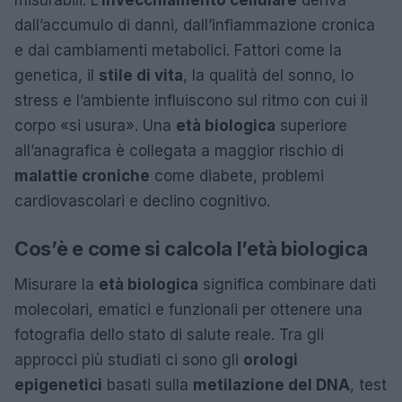
misurabili. L’
invecchiamento cellulare
deriva
dall’accumulo di danni, dall’infiammazione cronica
e dai cambiamenti metabolici. Fattori come la
genetica, il
stile di vita
, la qualità del sonno, lo
stress e l’ambiente influiscono sul ritmo con cui il
corpo «si usura». Una
età biologica
superiore
all’anagrafica è collegata a maggior rischio di
malattie croniche
come diabete, problemi
cardiovascolari e declino cognitivo.
Cos’è e come si calcola l’età biologica
Misurare la
età biologica
significa combinare dati
molecolari, ematici e funzionali per ottenere una
fotografia dello stato di salute reale. Tra gli
approcci più studiati ci sono gli
orologi
epigenetici
basati sulla
metilazione del DNA
, test