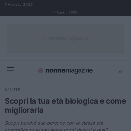
Salta al contenuto
7 Agosto 2026
7 Agosto 2026
⌕
×
⌕
SALUTE
Cerca
Scopri la tua età biologica e come
migliorarla
Scopri perché due persone con la stessa età
anagrafica possono avere corpi diversi e quali