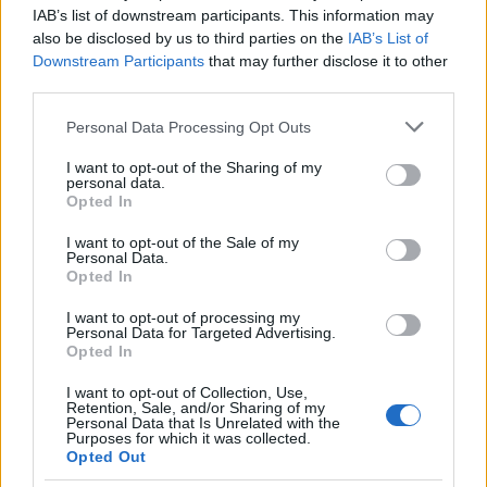
Susanna Cardinale ha ritrovato una serie di
IAB’s list of downstream participants. This information may
lettere d'epoca nel fondo parrocchiale di
also be disclosed by us to third parties on the
IAB’s List of
Verona, fonte di un approfondimento sulla
Downstream Participants
that may further disclose it to other
memoria cittadina; è collaboratrice storica che
third parties.
redige dossier e guide tematiche. Ha studi
Please note that this website/app uses one or more Google
Personal Data Processing Opt Outs
letteratura e partecipa a letture pubbliche
services and may gather and store information including but
nelle librerie veronesi.
not limited to your visit or usage behaviour. You may click to
I want to opt-out of the Sharing of my
personal data.
grant or deny consent to Google and its third-party tags to
Opted In
use your data for below specified purposes in below Google
consent section.
I want to opt-out of the Sale of my
Personal Data.
Opted In
I want to opt-out of processing my
Personal Data for Targeted Advertising.
Opted In
I want to opt-out of Collection, Use,
Retention, Sale, and/or Sharing of my
Personal Data that Is Unrelated with the
Purposes for which it was collected.
Opted Out