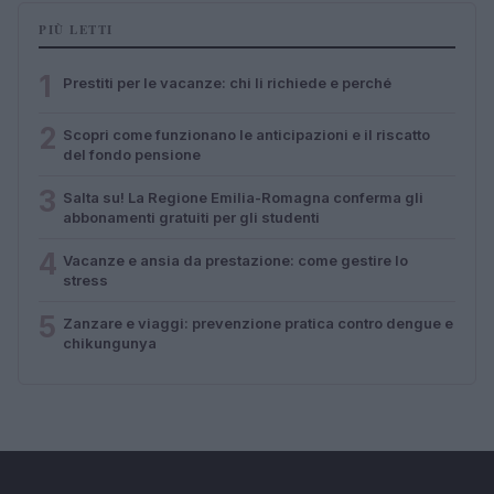
PIÙ LETTI
1
Prestiti per le vacanze: chi li richiede e perché
2
Scopri come funzionano le anticipazioni e il riscatto
del fondo pensione
3
Salta su! La Regione Emilia-Romagna conferma gli
abbonamenti gratuiti per gli studenti
4
Vacanze e ansia da prestazione: come gestire lo
stress
5
Zanzare e viaggi: prevenzione pratica contro dengue e
chikungunya