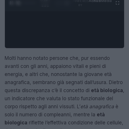
0:29 /
Ad
hub
Media
POWERED
1
/
4
1:21
BY
Molti hanno notato persone che, pur essendo
avanti con gli anni, appaiono vitali e pieni di
energia, e altri che, nonostante la giovane età
anagrafica, sembrano già segnati dall’usura. Dietro
questa discrepanza c’è il concetto di
età biologica
,
un indicatore che valuta lo stato funzionale del
corpo rispetto agli anni vissuti. L’
età anagrafica
è
solo il numero di compleanni, mentre la
età
biologica
riflette l’effettiva condizione delle cellule,