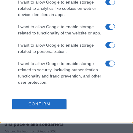
I want to allow Google to enable storage
related to analytics like cookies on web or
Papa Leone a Santa Maria degli Angeli: migliaia di
device identifiers in apps.
giovani per il meeting francescano
Edoardo Castellucci · 7 Ago 2026
I want to allow Google to enable storage
related to functionality of the website or app.
NEWS
I want to allow Google to enable storage
related to personalization.
I want to allow Google to enable storage
related to security, including authentication
functionality and fraud prevention, and other
user protection.
CONFIRM
Papa Leone XIV incontra i giovani ad Assisi: il richiamo
alla pace e alla solidarietà
Matteo Pellegrino · 6 Ago 2026