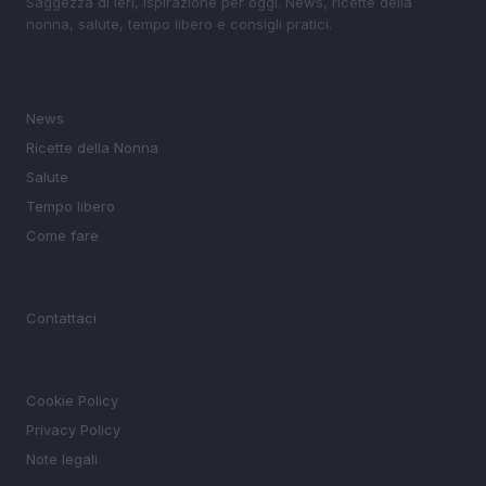
Saggezza di ieri, ispirazione per oggi. News, ricette della
nonna, salute, tempo libero e consigli pratici.
SEZIONI
News
Ricette della Nonna
Salute
Tempo libero
Come fare
MAGAZINE
Contattaci
LEGALE
Cookie Policy
Privacy Policy
Note legali