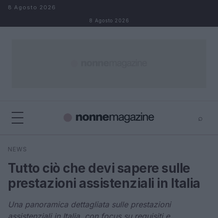
Salta al contenuto
8 Agosto 2026
8 Agosto 2026
⌕
×
⌕
NEWS
Cerca
Tutto ciò che devi sapere sulle
prestazioni assistenziali in Italia
Una panoramica dettagliata sulle prestazioni
assistenziali in Italia, con focus su requisiti e