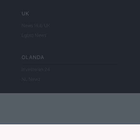
UK
News Hub UK
Lgbtq News
OLANDA
Investeren 24
NL Newz