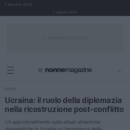
Salta al contenuto
7 Agosto 2026
7 Agosto 2026
⌕
×
⌕
NEWS
Cerca
Ucraina: il ruolo della diplomazia
nella ricostruzione post-conflitto
Un approfondimento sulle attuali dinamiche
diplomatiche in Ucraina e l'importanza della