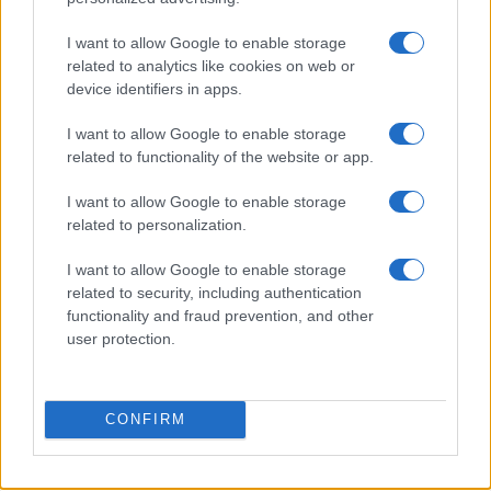
Caldo record in Europa: rischi per la salute e ambiente
Luca Bellini · 1 Ago 2026
I want to allow Google to enable storage
related to analytics like cookies on web or
NEWS
device identifiers in apps.
I want to allow Google to enable storage
related to functionality of the website or app.
I want to allow Google to enable storage
related to personalization.
I want to allow Google to enable storage
related to security, including authentication
functionality and fraud prevention, and other
user protection.
Risarcimento milionario per le amiche di Amy
Winehouse: la sentenza contro Mitch
CONFIRM
Luca Bellini · 31 Lug 2026