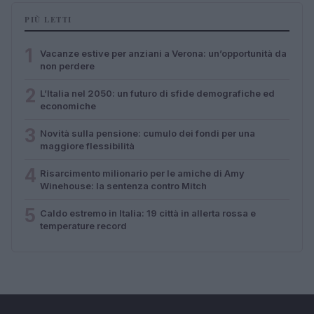
PIÙ LETTI
1
Vacanze estive per anziani a Verona: un’opportunità da
non perdere
2
L’Italia nel 2050: un futuro di sfide demografiche ed
economiche
3
Novità sulla pensione: cumulo dei fondi per una
maggiore flessibilità
4
Risarcimento milionario per le amiche di Amy
Winehouse: la sentenza contro Mitch
5
Caldo estremo in Italia: 19 città in allerta rossa e
temperature record