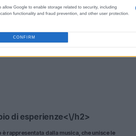
o allow Google to enable storage related to security, including
cation functionality and fraud prevention, and other user protection.
CONFIRM
bio di esperienze<\/h2>
 è rappresentata dalla musica, che unisce le