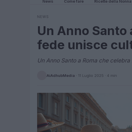
News
Come fare
Ricette della Nonna
NEWS
Un Anno Santo 
fede unisce cul
Un Anno Santo a Roma che celebra la 
AiAdhubMedia
·
11 Luglio 2025
· 4 min