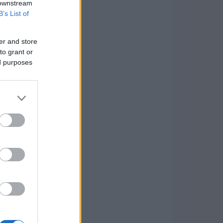
 downstream
B’s List of
er and store
to grant or
ed purposes