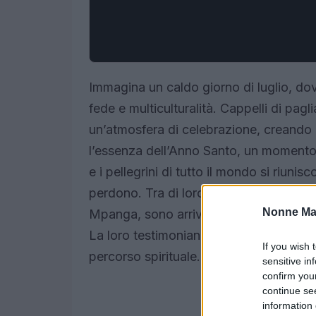
Immagina un caldo giorno di luglio, dov
fede e multiculturalità. Cappelli di pagli
un’atmosfera di celebrazione, creando
l’essenza dell’Anno Santo, un momento m
e i pellegrini di tutto il mondo si riu
perdono. Tra di loro, i fedeli ugandes
Nonne Ma
Mpanga, sono arrivati a Roma dopo ave
La loro testimonianza è solo una delle 
If you wish 
percorso spirituale.<\/p>
sensitive in
confirm you
continue se
information 