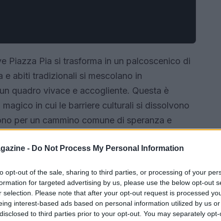
e Piazza Pia si trasforma in un palcoscenico di
a e abiti tradizionali si mescolano in
 un quadro vivace e accogliente. Questa è
agico in cui le barriere culturali si dissolvono
niscono per un cammino comune di speranza e
i, accompagnati da Monsignor Francis Xavier
gazine -
Do Not Process My Personal Information
r reso omaggio al beato Carlo Acutis ad Assisi.
tante che arricchiscono questo straordinario
to opt-out of the sale, sharing to third parties, or processing of your per
formation for targeted advertising by us, please use the below opt-out s
r selection. Please note that after your opt-out request is processed y
eing interest-based ads based on personal information utilized by us or
disclosed to third parties prior to your opt-out. You may separately opt-