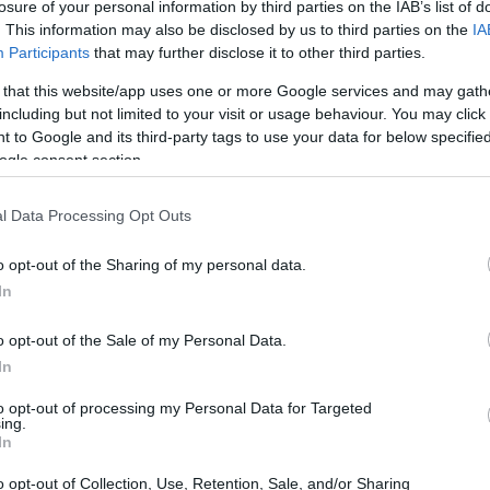
losure of your personal information by third parties on the IAB’s list of
. This information may also be disclosed by us to third parties on the
IA
Participants
that may further disclose it to other third parties.
 that this website/app uses one or more Google services and may gath
including but not limited to your visit or usage behaviour. You may click 
 to Google and its third-party tags to use your data for below specifi
ogle consent section.
l Data Processing Opt Outs
o opt-out of the Sharing of my personal data.
In
o opt-out of the Sale of my Personal Data.
In
inaggio<\/h2>
to opt-out of processing my Personal Data for Targeted
ing.
plice viaggio: è un atto di fede profondo e
In
della diocesi di Kasana-Luweero, questo viaggio
o opt-out of Collection, Use, Retention, Sale, and/or Sharing