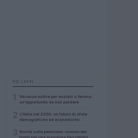
PIÙ LETTI
1
Vacanze estive per anziani a Verona:
un’opportunità da non perdere
2
L’Italia nel 2050: un futuro di sfide
demografiche ed economiche
3
Novità sulla pensione: cumulo dei
fondi per una maggiore flessibilità