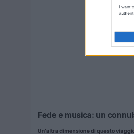
I want t
authenti
Fede e musica: un connu
Un’altra dimensione di questo viaggio