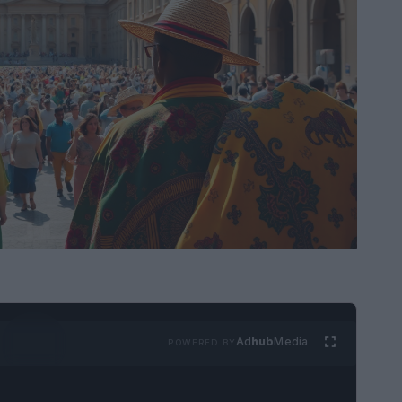
Ad
hub
Media
POWERED BY