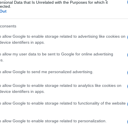
ersonal Data that Is Unrelated with the Purposes for which it
rafforzare il proprio credo e portare speranza
lected.
Out
gnor Mpanga sottolinea che attraversare la
ro è un gesto simbolico che rinvigorisce la fede.
consents
invito a sostenere la croce nei momenti difficili.
o allow Google to enable storage related to advertising like cookies on
ta quindi un modo per donare speranza a chi
evice identifiers in apps.
enze. Ti sei mai chiesto quanto possa essere
o allow my user data to be sent to Google for online advertising
nza spirituale?<\/p>
s.
il suo impegno con parole toccanti: “Porterò
to allow Google to send me personalized advertising.
il credo di chi non ha potuto partecipare”. È
o allow Google to enable storage related to analytics like cookies on
llegrini, che si sentono parte di un’unica
evice identifiers in apps.
 così un’occasione imperdibile per rinnovare il
o allow Google to enable storage related to functionality of the website
altri, un momento di incontro che può davvero
o allow Google to enable storage related to personalization.