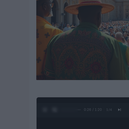
0:28 / 1:20
1
/
4