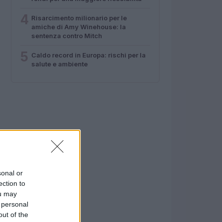
4
Risarcimento milionario per le
amiche di Amy Winehouse: la
sentenza contro Mitch
5
Caldo record in Europa: rischi per la
salute e ambiente
sonal or
ection to
ou may
 personal
out of the