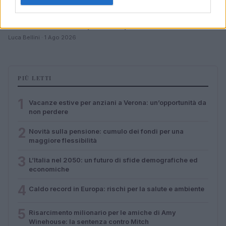
Caldo record in Europa: rischi per la salute e ambiente
Luca Bellini · 1 Ago 2026
PIÙ LETTI
1
Vacanze estive per anziani a Verona: un’opportunità da
non perdere
2
Novità sulla pensione: cumulo dei fondi per una
maggiore flessibilità
3
L’Italia nel 2050: un futuro di sfide demografiche ed
economiche
4
Caldo record in Europa: rischi per la salute e ambiente
5
Risarcimento milionario per le amiche di Amy
Winehouse: la sentenza contro Mitch