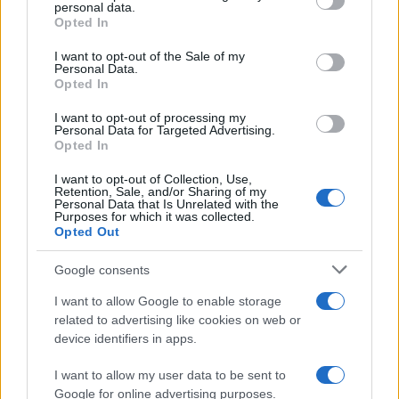
personal data.
grant or deny consent to Google and its third-party tags to
Opted In
use your data for below specified purposes in below Google
consent section.
I want to opt-out of the Sale of my
Personal Data.
Opted In
I want to opt-out of processing my
Personal Data for Targeted Advertising.
Opted In
I want to opt-out of Collection, Use,
Papa Leone a Santa Maria degli Angeli: migliaia di
Retention, Sale, and/or Sharing of my
Personal Data that Is Unrelated with the
giovani per il meeting francescano
Purposes for which it was collected.
Edoardo Castellucci · 7 Ago 2026
Opted Out
Google consents
NEWS
I want to allow Google to enable storage
related to advertising like cookies on web or
device identifiers in apps.
I want to allow my user data to be sent to
Google for online advertising purposes.