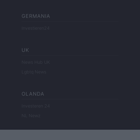
GERMANIA
Investieren24
UK
News Hub UK
Lgbtq News
OLANDA
Investeren 24
NL Newz