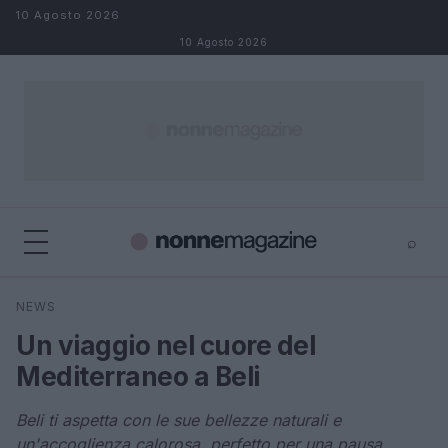
Salta al contenuto
10 Agosto 2026
10 Agosto 2026
⌕
×
⌕
NEWS
Cerca
Un viaggio nel cuore del
Mediterraneo a Beli
Beli ti aspetta con le sue bellezze naturali e
un'accoglienza calorosa, perfetto per una pausa