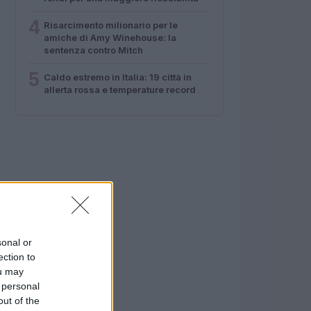
4
Risarcimento milionario per le
amiche di Amy Winehouse: la
sentenza contro Mitch
5
Caldo estremo in Italia: 19 città in
allerta rossa e temperature record
sonal or
ection to
ou may
 personal
out of the