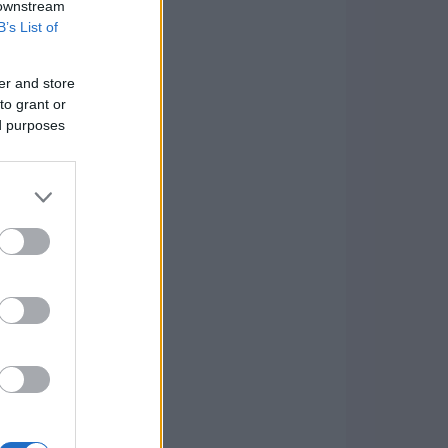
 downstream
B’s List of
er and store
to grant or
ed purposes