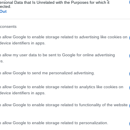
ersonal Data that Is Unrelated with the Purposes for which it
lected.
stati sviluppati a partire da un modello elettrico
Out
lub Car. La progettazione ha richiesto un lavoro
bilità artigianali si sono fuse in un risultato
consents
rsonalizzato a mano, con un’attenzione
o allow Google to enable storage related to advertising like cookies on
o in mezzi a zero emissioni sia acustiche che
evice identifiers in apps.
na risposta alle esigenze contemporanee, ma
o allow my user data to be sent to Google for online advertising
, in linea con i valori di responsabilità sociale
s.
to allow Google to send me personalized advertising.
etto è stata la collaborazione con la
o allow Google to enable storage related to analytics like cookies on
i fase della realizzazione, assicurandosi che i
evice identifiers in apps.
d di sicurezza richiesti per il trasporto del Santo
o allow Google to enable storage related to functionality of the website
e ha considerato anche le dimensioni compatte e
rare in spazi ristretti e in luoghi affollati. Queste
o allow Google to enable storage related to personalization.
te integrate per garantire l’efficienza operativa