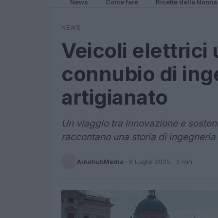
News
Come fare
Ricette della Nonna
NEWS
Veicoli elettrici
connubio di ing
artigianato
Un viaggio tra innovazione e sostenibi
raccontano una storia di ingegneria 
AiAdhubMedia
·
6 Luglio 2025
· 3 min