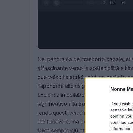
0:27 / 1:23
1
/
4
Nel panorama del trasporto papale, st
affascinante verso la sostenibilità e l’
due veicoli elettrici unici, un perfetto 
rispondere alle esigenze del Papa duran
Nonne Ma
Exelentia in collaborazione con il Gru
significativo alla tradizione di innovaz
If you wish 
sensitive in
rende questi veicoli così speciali? Pos
confirm you
confortevole, ma pongono anche un fort
continue se
information 
tema sempre più attuale.