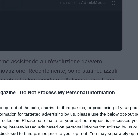
Ad
hub
Media
POWERED BY
iamo assistendo a un’evoluzione davvero
innovazione. Recentemente, sono stati realizzati
connubio tra ingegneria e artigianato, creati per
te i suoi viaggi. Questo progetto, firmato da
gazine -
Do Not Process My Personal Information
ppo Club Car, rappresenta un omaggio
ione che circonda il servizio papale. Ma cosa
to opt-out of the sale, sharing to third parties, or processing of your per
formation for targeted advertising by us, please use the below opt-out s
sono non solo garantire un trasporto sicuro e
r selection. Please note that after your opt-out request is processed y
e accento sulla sostenibilità ambientale, un
eing interest-based ads based on personal information utilized by us or
disclosed to third parties prior to your opt-out. You may separately opt-