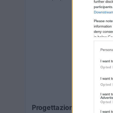
further disc
participants
Downstream 
Please note
information 
deny consent
in below Go
Persona
I want t
Opted 
I want t
Opted 
I want 
Advertis
Opted 
Progettazione e sostenibi
I want t