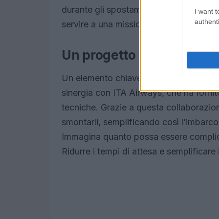
durante gli spostamenti del Papa. Non
I want t
authenti
servire a una missione così importante
Un progetto innovativo: l
Un elemento chiave che ha reso possibile
sinergia con ITA Airways, che ha fornit
tecniche. Grazie a questa collaborazion
smontarli, semplificando così l’imbarco 
Immagina quanto possa essere complica
Ridurre i tempi di attesa e semplificare