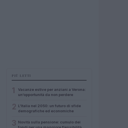
PIÙ LETTI
1
Vacanze estive per anziani a Verona:
un’opportunità da non perdere
2
L’Italia nel 2050: un futuro di sfide
demografiche ed economiche
3
Novità sulla pensione: cumulo dei
fondi per una maggiore flessibilità