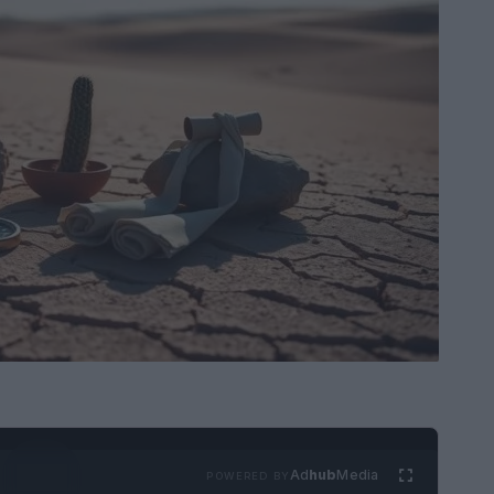
Ad
hub
Media
POWERED BY