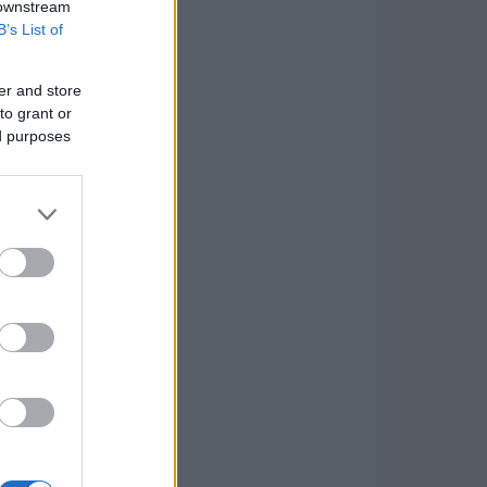
 downstream
B’s List of
er and store
to grant or
ed purposes