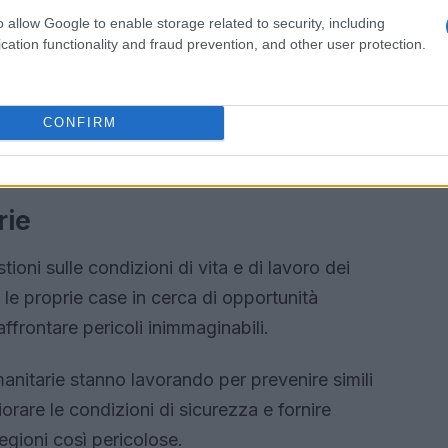
o allow Google to enable storage related to security, including
cation functionality and fraud prevention, and other user protection.
CONFIRM
rie
ioni sulle condizioni di vita e di lavoro dei
o le proprie case in cerca di opportunità
frontare pericoli inimmaginabili.
manitarie stanno lavorando per prevenire simili
orare le condizioni di sicurezza e fornire
egioni così pericolose.