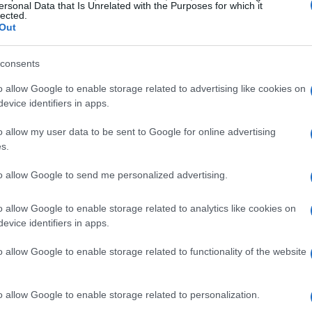
migranti era partito dal Mali con l’intenzione di
ersonal Data that Is Unrelated with the Purposes for which it
lected.
celebrare l’Eid. Tuttavia, il viaggio si è
Out
 condizioni climatiche avverse e della mancanza
consents
o allow Google to enable storage related to advertising like cookies on
emperature estreme e la sua aridità. I
evice identifiers in apps.
i una guida esperta, hanno trovato la morte in un
o allow my user data to be sent to Google for online advertising
le vittime sono stati sepolti sul posto, in un gesto
s.
to allow Google to send me personalized advertising.
o allow Google to enable storage related to analytics like cookies on
evice identifiers in apps.
o allow Google to enable storage related to functionality of the website
o allow Google to enable storage related to personalization.