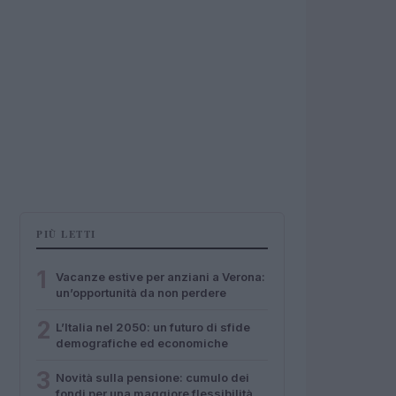
PIÙ LETTI
1
Vacanze estive per anziani a Verona:
un’opportunità da non perdere
2
L’Italia nel 2050: un futuro di sfide
demografiche ed economiche
3
Novità sulla pensione: cumulo dei
fondi per una maggiore flessibilità