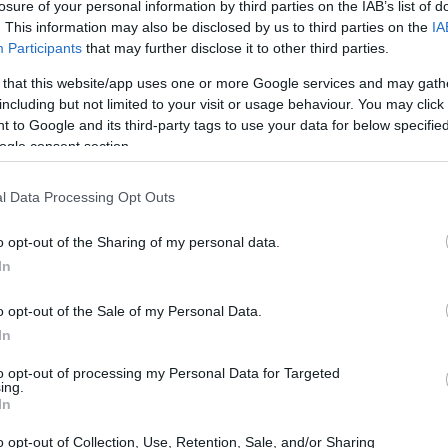
losure of your personal information by third parties on the IAB’s list of
. This information may also be disclosed by us to third parties on the
IA
Participants
that may further disclose it to other third parties.
 that this website/app uses one or more Google services and may gath
including but not limited to your visit or usage behaviour. You may click 
 to Google and its third-party tags to use your data for below specifi
ogle consent section.
l Data Processing Opt Outs
o opt-out of the Sharing of my personal data.
 temperature elevatissime e la totale assenza di
In
o il viaggio un’impresa disperata. I passeggeri
nza acqua né cibo, fino a quando le forze li
o opt-out of the Sale of my Personal Data.
In
to opt-out of processing my Personal Data for Targeted
ing.
edia
In
o opt-out of Collection, Use, Retention, Sale, and/or Sharing