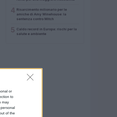
4
Risarcimento milionario per le
amiche di Amy Winehouse: la
sentenza contro Mitch
5
Caldo record in Europa: rischi per la
salute e ambiente
sonal or
ection to
ou may
 personal
out of the