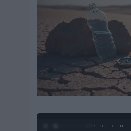
0:28 / 1:21
1
/
4