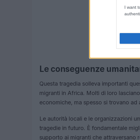
I want t
authenti
Le conseguenze umanita
Questa tragedia solleva importanti quest
migranti in Africa. Molti di loro lascian
economiche, ma spesso si trovano ad af
Le autorità locali e le organizzazioni u
tragedie in futuro. È fondamentale migli
supporto ai migranti che attraversano r