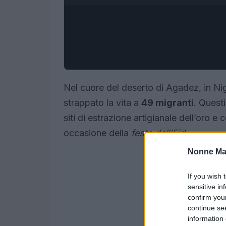
Nel cuore del deserto di Agadez, in Ni
strappato la vita a
49 migranti
. Quest
siti di estrazione artigianale dell’oro e 
occasione della
festa dell’Eid
.
Nonne Ma
If you wish 
sensitive in
confirm you
continue se
information 