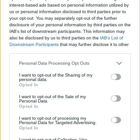
interest-based ads based on personal information utilized by
us or personal information disclosed to third parties prior to
your opt-out. You may separately opt-out of the further
disclosure of your personal information by third parties on the
IAB’s list of downstream participants. This information may
also be disclosed by us to third parties on the
IAB’s List of
Downstream Participants
that may further disclose it to other
third parties.
Papa Leone XIV incontra i giovani ad Assisi: il richiamo
alla pace e alla solidarietà
Please note that this website/app uses one or more Google
Personal Data Processing Opt Outs
services and may gather and store information including but
Matteo Pellegrino · 6 Ago 2026
not limited to your visit or usage behaviour. You may click to
I want to opt-out of the Sharing of my
personal data.
grant or deny consent to Google and its third-party tags to
NEWS
Opted In
use your data for below specified purposes in below Google
consent section.
I want to opt-out of the Sale of my
Personal Data.
Opted In
I want to opt-out of processing my
Personal Data for Targeted Advertising.
Opted In
I want to opt-out of Collection, Use,