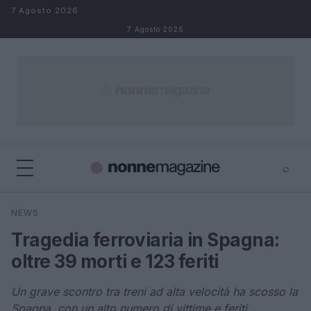
Salta al contenuto
7 Agosto 2026
7 Agosto 2026
⌕
×
⌕
NEWS
Cerca
Tragedia ferroviaria in Spagna:
oltre 39 morti e 123 feriti
Un grave scontro tra treni ad alta velocità ha scosso la
Spagna, con un alto numero di vittime e feriti.