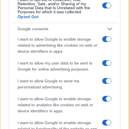
Retention, Sale, and/or Sharing of my
Personal Data that Is Unrelated with the
Purposes for which it was collected.
Opted Out
Caldo record in Europa: rischi per la salute e ambiente
Google consents
Luca Bellini · 1 Ago 2026
I want to allow Google to enable storage
related to advertising like cookies on web or
device identifiers in apps.
PIÙ LETTI
I want to allow my user data to be sent to
Google for online advertising purposes.
1
Vacanze estive per anziani a Verona: un’opportunità da
non perdere
I want to allow Google to send me
2
personalized advertising.
L’Italia nel 2050: un futuro di sfide demografiche ed
economiche
I want to allow Google to enable storage
3
Novità sulla pensione: cumulo dei fondi per una
related to analytics like cookies on web or
maggiore flessibilità
device identifiers in apps.
4
Risarcimento milionario per le amiche di Amy
I want to allow Google to enable storage
Winehouse: la sentenza contro Mitch
related to functionality of the website or app.