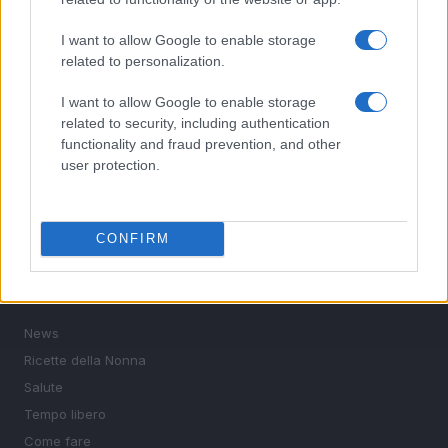
5
Caldo record in Europa: rischi per la salute e ambiente
I want to allow Google to enable storage
related to personalization.
I want to allow Google to enable storage
related to security, including authentication
functionality and fraud prevention, and other
user protection.
Saggezza di ieri, ispirazione per oggi. News, ricette della
CONFIRM
nonna, salute, tempo libero e consigli pratici.
SEZIONI
News
Ricette della Nonna
Salute
Tempo libero
Come fare