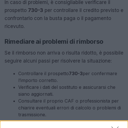
In caso di problemi, è consigliabile verificare il
prospetto
730-3
per controllare il credito previsto e
confrontarlo con la busta paga o il pagamento
ricevuto.
Rimediare ai problemi di rimborso
Se il rimborso non arriva o risulta ridotto, è possibile
seguire alcuni passi per risolvere la situazione:
Controllare il prospetto
730-3
per confermare
l’importo corretto.
Verificare i dati del sostituto e assicurarsi che
siano aggiornati.
Consultare il proprio CAF o professionista per
chiarire eventuali errori di calcolo o problemi di
trasmissione.