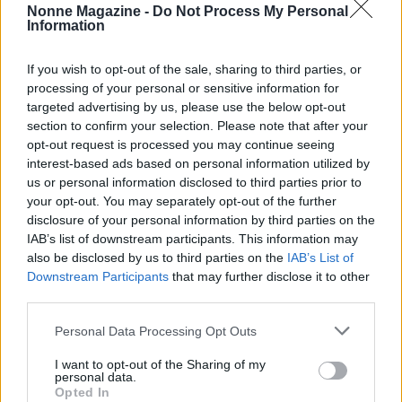
La gestione del
rimborso 730
richiede attenzione
Nonne Magazine -
Do Not Process My Personal
Information
e accuratezza. Essere informati e preparati aiuta a
ottenere il credito in modo tempestivo e senza
If you wish to opt-out of the sale, sharing to third parties, or
intoppi.
processing of your personal or sensitive information for
targeted advertising by us, please use the below opt-out
section to confirm your selection. Please note that after your
opt-out request is processed you may continue seeing
AUTORE
interest-based ads based on personal information utilized by
AiAdhubMedia
us or personal information disclosed to third parties prior to
your opt-out. You may separately opt-out of the further
disclosure of your personal information by third parties on the
IAB’s list of downstream participants. This information may
also be disclosed by us to third parties on the
IAB’s List of
Downstream Participants
that may further disclose it to other
third parties.
Please note that this website/app uses one or more Google
Personal Data Processing Opt Outs
services and may gather and store information including but
not limited to your visit or usage behaviour. You may click to
I want to opt-out of the Sharing of my
personal data.
grant or deny consent to Google and its third-party tags to
Opted In