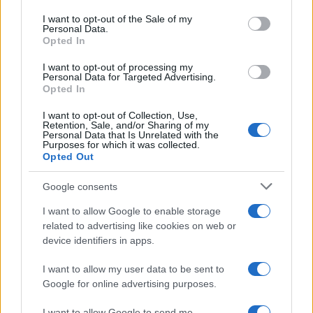
use your data for below specified purposes in below Google
consent section.
I want to opt-out of the Sale of my
Personal Data.
Opted In
I want to opt-out of processing my
Personal Data for Targeted Advertising.
Opted In
I want to opt-out of Collection, Use,
Retention, Sale, and/or Sharing of my
Personal Data that Is Unrelated with the
Purposes for which it was collected.
Opted Out
Continua a leggere
Google consents
I want to allow Google to enable storage
NEWS
related to advertising like cookies on web or
device identifiers in apps.
I want to allow my user data to be sent to
Google for online advertising purposes.
I want to allow Google to send me