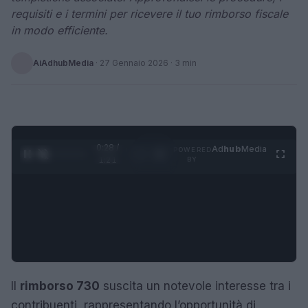
requisiti e i termini per ricevere il tuo rimborso fiscale
in modo efficiente.
AiAdhubMedia
·
27 Gennaio 2026
· 3 min
0:29 /
Ad
hub
Media
POWERED
1
/
4
1:21
BY
Il
rimborso 730
suscita un notevole interesse tra i
contribuenti, rappresentando l’opportunità di