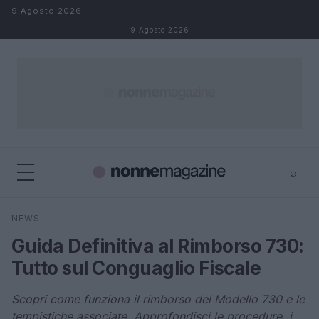
Salta al contenuto
9 Agosto 2026
9 Agosto 2026
⌕
×
⌕
NEWS
Cerca
Guida Definitiva al Rimborso 730:
Tutto sul Conguaglio Fiscale
Scopri come funziona il rimborso del Modello 730 e le
tempistiche associate. Approfondisci le procedure, i