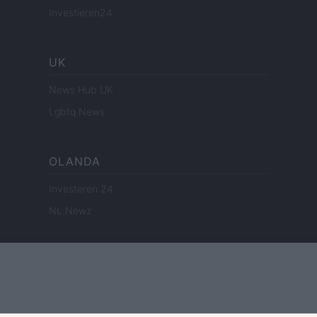
Investieren24
UK
News Hub UK
Lgbtq News
OLANDA
Investeren 24
NL Newz