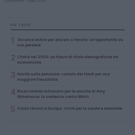
Luca Bellini · 1 Ago 2026
PIÙ LETTI
1
Vacanze estive per anziani a Verona: un’opportunità da
non perdere
2
L’Italia nel 2050: un futuro di sfide demografiche ed
economiche
3
Novità sulla pensione: cumulo dei fondi per una
maggiore flessibilità
4
Risarcimento milionario per le amiche di Amy
Winehouse: la sentenza contro Mitch
5
Caldo record in Europa: rischi per la salute e ambiente