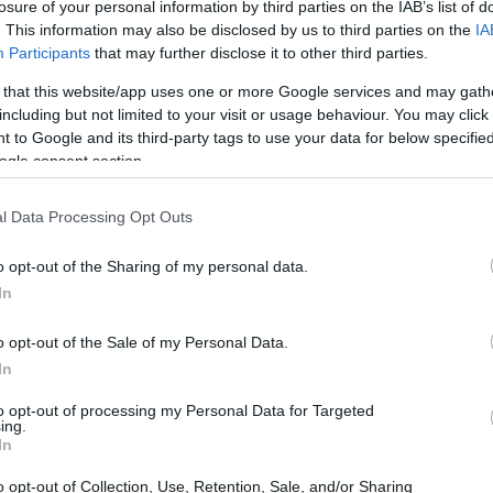
losure of your personal information by third parties on the IAB’s list of
. This information may also be disclosed by us to third parties on the
IA
zione di sei vittime italiane, tra cui i sedicenni
Participants
that may further disclose it to other third parties.
hiara Costanzo
. Le salme di cinque di questi
 that this website/app uses one or more Google services and may gath
to militare di
Linate
, pronte per il rientro in Italia.
including but not limited to your visit or usage behaviour. You may click 
giovani, come il quasi diciassettenne
Emanuele
 to Google and its third-party tags to use your data for below specifi
ogle consent section.
inghetti
, che hanno lasciato un vuoto
.
l Data Processing Opt Outs
o opt-out of the Sharing of my personal data.
In
a ha fatto atterrare un C-130 presso l’aeroporto di
ccolte da familiari e autorità locali. Il corpo di
o opt-out of the Sale of my Personal Data.
In
ogna, mentre Achille Barosi e Chiara Costanzo
leppini sarà accolto a Genova, mentre Riccardo
to opt-out of processing my Personal Data for Targeted
ing.
gerà il funerale.
In
o opt-out of Collection, Use, Retention, Sale, and/or Sharing