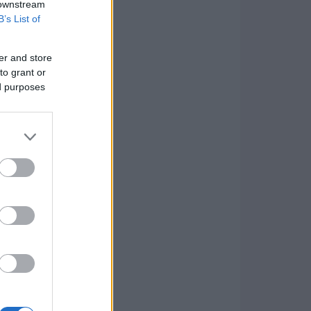
 downstream
B’s List of
er and store
to grant or
ed purposes