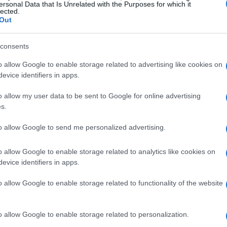
ilità
ersonal Data that Is Unrelated with the Purposes for which it
lected.
Out
 svizzera ha avviato un’inchiesta penale per
calizzandosi sui gestori del bar Constellation. La
consents
, Beatrice Pilloud, ha dichiarato che le indagini
o allow Google to enable storage related to advertising like cookies on
evice identifiers in apps.
tale ricostruire con precisione la dinamica
me suggerisce che ci siano state delle mancanze
o allow my user data to be sent to Google for online advertising
s.
to allow Google to send me personalized advertising.
o allow Google to enable storage related to analytics like cookies on
evice identifiers in apps.
o allow Google to enable storage related to functionality of the website
o allow Google to enable storage related to personalization.