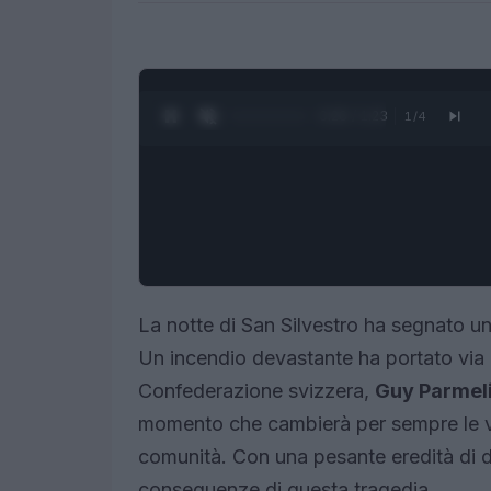
0:27 / 1:23
1
/
4
La notte di San Silvestro ha segnato u
Un incendio devastante ha portato via la
Confederazione svizzera,
Guy Parmel
momento che cambierà per sempre le vite
comunità. Con una pesante eredità di dol
conseguenze di questa tragedia.