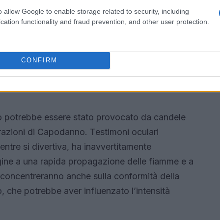
o allow Google to enable storage related to security, including
cation functionality and fraud prevention, and other user protection.
CONFIRM
io potrebbe essere stato provocato da candele
brazioni di Capodanno. Testimoni oculari
entre si divertiva, ha inavvertitamente
rigine a una rapida propagazione delle fiamme e a
 concentreranno anche sulla conformità della
, che potrebbe aver influenzato l’intensità