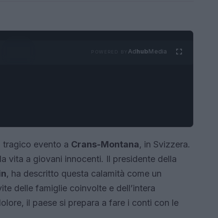
Ad
hub
Media
POWERED BY
n tragico evento a
Crans-Montana
, in Svizzera.
 vita a giovani innocenti. Il presidente della
in
, ha descritto questa calamità come un
 delle famiglie coinvolte e dell’intera
ore, il paese si prepara a fare i conti con le