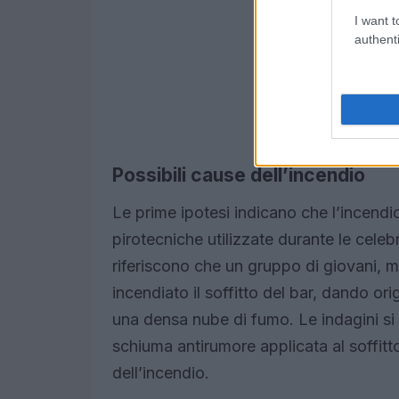
I want t
authenti
Possibili cause dell’incendio
Le prime ipotesi indicano che l’incend
pirotecniche utilizzate durante le cele
riferiscono che un gruppo di giovani, m
incendiato il soffitto del bar, dando o
una densa nube di fumo. Le indagini si
schiuma antirumore applicata al soffitto
dell’incendio.