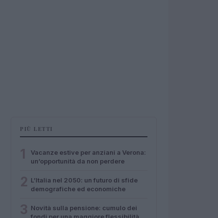
PIÙ LETTI
1
Vacanze estive per anziani a Verona:
un’opportunità da non perdere
2
L’Italia nel 2050: un futuro di sfide
demografiche ed economiche
3
Novità sulla pensione: cumulo dei
fondi per una maggiore flessibilità