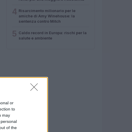
4
Risarcimento milionario per le
amiche di Amy Winehouse: la
sentenza contro Mitch
5
Caldo record in Europa: rischi per la
salute e ambiente
sonal or
ection to
ou may
 personal
out of the