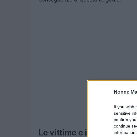
Nonne Ma
If you wish 
sensitive in
confirm you
continue se
Le vittime e il rientro del
information 