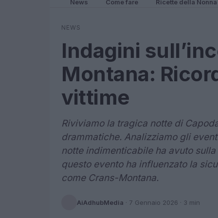
News
Come fare
Ricette della Nonna
NEWS
Indagini sull’in
Montana: Ricord
vittime
Riviviamo la tragica notte di Capo
drammatiche. Analizziamo gli eventi
notte indimenticabile ha avuto sulla
questo evento ha influenzato la sicur
come Crans-Montana.
AiAdhubMedia
·
7 Gennaio 2026
· 3 min