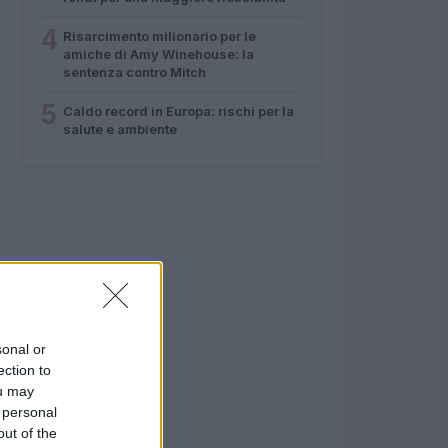
4
Risarcimento milionario per le
amiche di Amy Winehouse: la
sentenza contro Mitch
5
Caldo record in Europa: rischi per la
salute e ambiente
sonal or
ection to
ou may
 personal
out of the