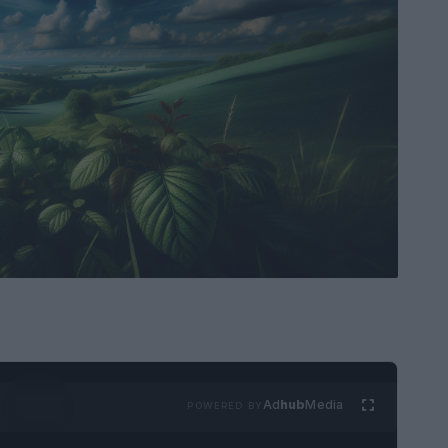
Ad
hub
Media
POWERED BY