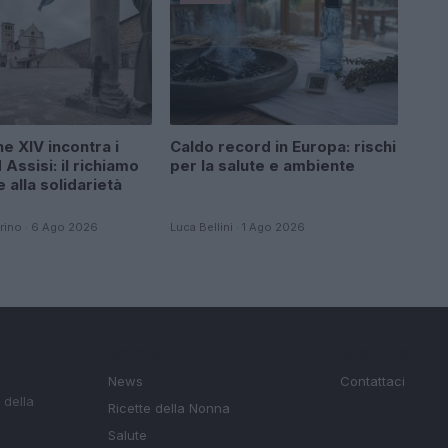
e XIV incontra i
Caldo record in Europa: rischi
 Assisi: il richiamo
per la salute e ambiente
e alla solidarietà
rino · 6 Ago 2026
Luca Bellini · 1 Ago 2026
SEZIONI
MAGAZINE
News
Contattaci
 della
Ricette della Nonna
Salute