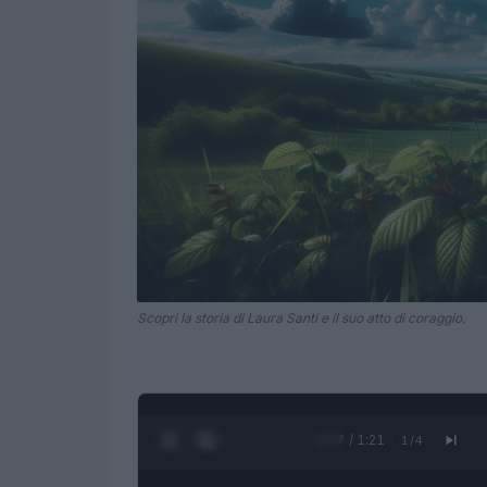
Scopri la storia di Laura Santi e il suo atto di coraggio.
0:28 / 1:21
1
/
4