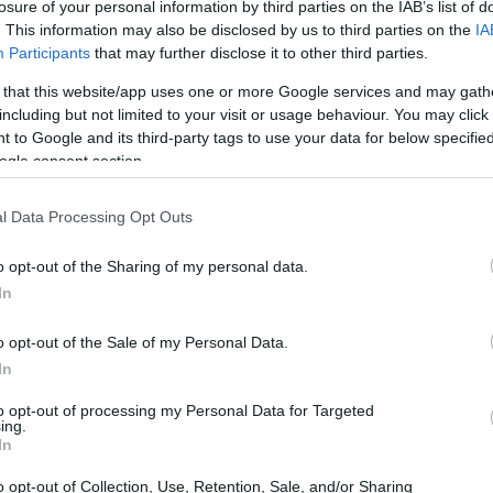
losure of your personal information by third parties on the IAB’s list of
. This information may also be disclosed by us to third parties on the
IA
Participants
that may further disclose it to other third parties.
 that this website/app uses one or more Google services and may gath
including but not limited to your visit or usage behaviour. You may click 
 to Google and its third-party tags to use your data for below specifi
ogle consent section.
l Data Processing Opt Outs
o opt-out of the Sharing of my personal data.
In
nazione
o opt-out of the Sale of my Personal Data.
In
rmaco letale è stata il culmine di una lunga
to opt-out of processing my Personal Data for Targeted
ing.
nazione. Accanto a lei, il marito Stefano ha sempre
In
 peso della sofferenza e della lotta per la libertà
o opt-out of Collection, Use, Retention, Sale, and/or Sharing