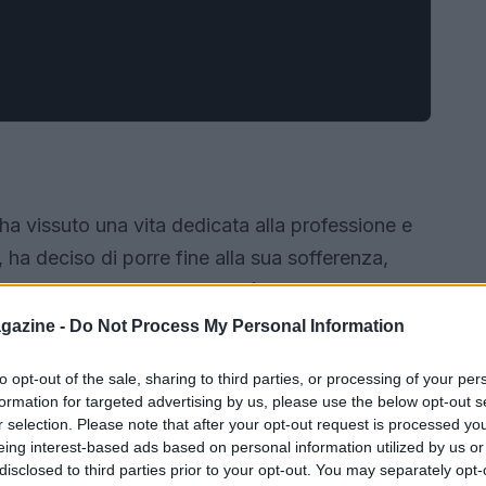
 ha vissuto una vita dedicata alla professione e
nni, ha deciso di porre fine alla sua sofferenza,
rosi multipla. La sua storia è un esempio di
fondamente la vita di una persona e delle scelte
gazine -
Do Not Process My Personal Information
rande difficoltà.
to opt-out of the sale, sharing to third parties, or processing of your per
formation for targeted advertising by us, please use the below opt-out s
r selection. Please note that after your opt-out request is processed y
eing interest-based ads based on personal information utilized by us or
disclosed to third parties prior to your opt-out. You may separately opt-