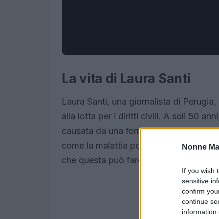
La vita di Laura Santi
Laura Santi, una giornalista di Perugia,
alla lotta per i diritti civili. A soli 50 a
causata da una forma aggressiva di scle
come la malattia possa influenzare pro
Nonne Ma
che questa può fare in un momento di g
If you wish 
sensitive in
confirm you
continue se
information 