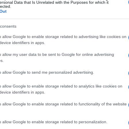
na in Italia a ricevere il permesso di accedere a
ersonal Data that Is Unrelated with the Purposes for which it
lected.
onostante le iniziali difficoltà burocratiche.
Out
 e libertà
consents
o allow Google to enable storage related to advertising like cookies on
a ha lasciato un messaggio toccante,
evice identifiers in apps.
ella sofferenza. Ha sottolineato l’importanza di
o allow my user data to be sent to Google for online advertising
e di decidere per se stesso. Le sue parole,
s.
riflettere sulla dignità della vita e sulla libertà di
to allow Google to send me personalized advertising.
volta, sento una libertà profonda, quella dalla
redità di coraggio e determinazione.
o allow Google to enable storage related to analytics like cookies on
evice identifiers in apps.
o allow Google to enable storage related to functionality of the website
o allow Google to enable storage related to personalization.