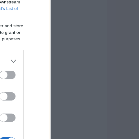
 downstream
B’s List of
er and store
to grant or
ed purposes