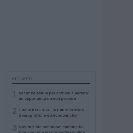
PIÙ LETTI
1
Vacanze estive per anziani a Verona:
un’opportunità da non perdere
2
L’Italia nel 2050: un futuro di sfide
demografiche ed economiche
3
Novità sulla pensione: cumulo dei
fondi per una maggiore flessibilità