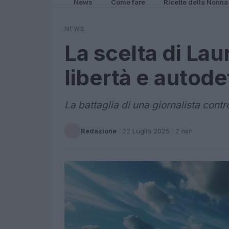
News
Come fare
Ricette della Nonna
NEWS
La scelta di Laur
libertà e autod
La battaglia di una giornalista contro
Redazione
·
22 Luglio 2025
· 2 min