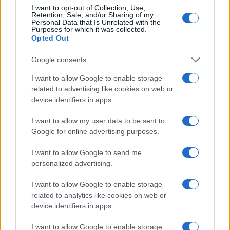
NEWS
I want to opt-out of Collection, Use,
Retention, Sale, and/or Sharing of my
Personal Data that Is Unrelated with the
Purposes for which it was collected.
Opted Out
Google consents
I want to allow Google to enable storage
related to advertising like cookies on web or
device identifiers in apps.
I want to allow my user data to be sent to
Google for online advertising purposes.
Papa Leone a Santa Maria degli Angeli: migliaia di
I want to allow Google to send me
giovani per il meeting francescano
personalized advertising.
Edoardo Castellucci · 7 Ago 2026
I want to allow Google to enable storage
NEWS
related to analytics like cookies on web or
device identifiers in apps.
I want to allow Google to enable storage