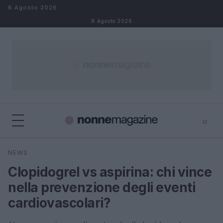
Salta al contenuto
8 Agosto 2026
8 Agosto 2026
⌕
×
⌕
NEWS
Cerca
Clopidogrel vs aspirina: chi vince
nella prevenzione degli eventi
cardiovascolari?