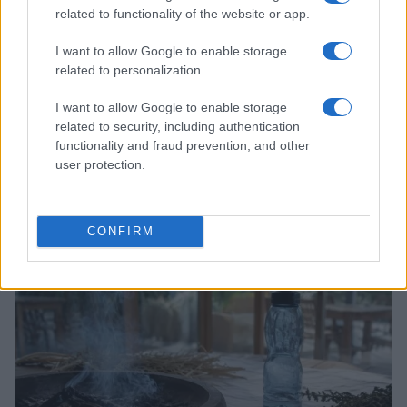
related to functionality of the website or app.
I want to allow Google to enable storage
related to personalization.
I want to allow Google to enable storage
related to security, including authentication
functionality and fraud prevention, and other
user protection.
Papa Leone XIV incontra i giovani ad Assisi: il richiamo
alla pace e alla solidarietà
Matteo Pellegrino · 6 Ago 2026
CONFIRM
NEWS