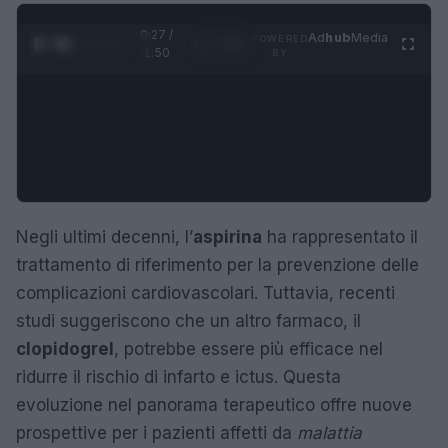
0:28 /
Ad
hub
Media
POWERED
1
/
4
1:50
BY
Negli ultimi decenni, l’
aspirina
ha rappresentato il
trattamento di riferimento per la prevenzione delle
complicazioni cardiovascolari. Tuttavia, recenti
studi suggeriscono che un altro farmaco, il
clopidogrel
, potrebbe essere più efficace nel
ridurre il rischio di infarto e ictus. Questa
evoluzione nel panorama terapeutico offre nuove
prospettive per i pazienti affetti da
malattia