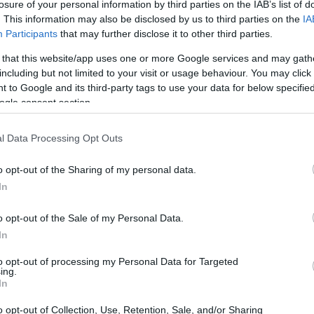
losure of your personal information by third parties on the IAB’s list of
. This information may also be disclosed by us to third parties on the
IA
Participants
that may further disclose it to other third parties.
 that this website/app uses one or more Google services and may gath
including but not limited to your visit or usage behaviour. You may click 
 to Google and its third-party tags to use your data for below specifi
ogle consent section.
l Data Processing Opt Outs
o opt-out of the Sharing of my personal data.
In
o opt-out of the Sale of my Personal Data.
In
 ai pensionati
to opt-out of processing my Personal Data for Targeted
ing.
In
ppo ANAP di Valdagno in collaborazione con
 vedrà la partecipazione di figure del calibro
o opt-out of Collection, Use, Retention, Sale, and/or Sharing