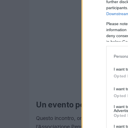
further disc
participants
Downstream 
Please note
information 
deny consent
in below Go
Persona
I want t
Opted 
I want t
Opted 
Un evento per il supporto
I want 
Advertis
Opted 
Questo incontro, organizzato dal Gru
l’Associazione Pensionati San Giuseppe,
I want t