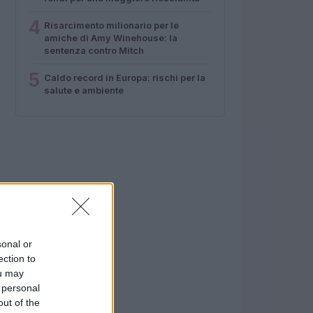
4
Risarcimento milionario per le
amiche di Amy Winehouse: la
sentenza contro Mitch
5
Caldo record in Europa: rischi per la
salute e ambiente
sonal or
ection to
ou may
 personal
out of the