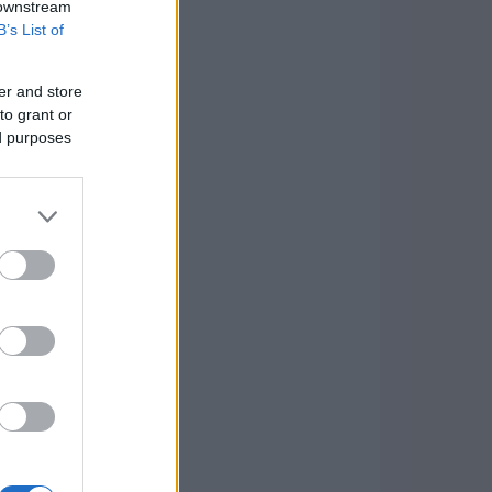
 downstream
B’s List of
er and store
to grant or
ed purposes