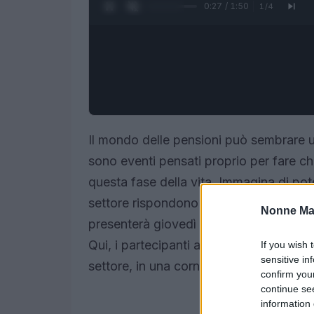
0:28 / 1:50
1
/
4
Il mondo delle pensioni può sembrare un 
sono eventi pensati proprio per fare chi
questa fase della vita. Immagina di pot
settore rispondono a tutte le tue doma
Nonne Ma
presenterà giovedì 11 settembre 2025,
Qui, i partecipanti avranno l’occasione 
If you wish 
sensitive in
settore, in una cornice accogliente e in
confirm you
continue se
information 