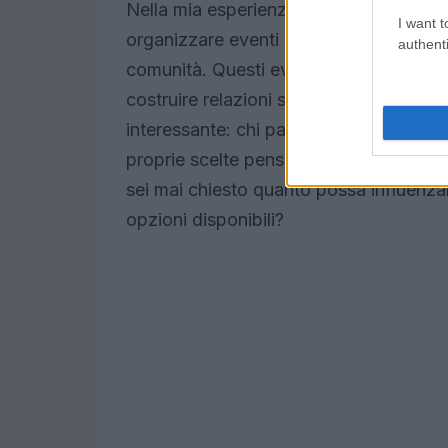
Nella mia esperienza in Google, ho imp
I want t
organizzare eventi informativi per pens
authenti
comunità. Questi eventi non solo offro
costruire relazioni significative tra i pa
interessante: chi partecipa a eventi in
proprie scelte pensionistiche, il che po
sei mai chiesto quanto possa influenzar
opzioni disponibili?