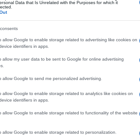
ersonal Data that Is Unrelated with the Purposes for which it
lected.
o Farano, responsabile del CAAF di
Out
hé è così importante coinvolgere esperti?
azioni aggiornate e pertinenti, rispondendo ai
consents
. In un contesto dove l’informazione è
o allow Google to enable storage related to advertising like cookies on
no un’ottima opportunità ai pensionati per
evice identifiers in apps.
l loro futuro.
o allow my user data to be sent to Google for online advertising
s.
 e aperta a tutti, un modo per garantire un
to allow Google to send me personalized advertising.
ante l’incontro, oltre agli interventi dei
con il pubblico. Qui, ogni partecipante potrà
o allow Google to enable storage related to analytics like cookies on
e esperienze, creando un ambiente di
evice identifiers in apps.
e tutti.
o allow Google to enable storage related to functionality of the website
formativi
o allow Google to enable storage related to personalization.