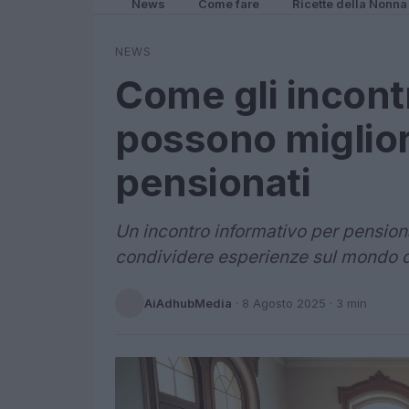
News
Come fare
Ricette della Nonna
NEWS
Come gli incontr
possono migliora
pensionati
Un incontro informativo per pensiona
condividere esperienze sul mondo d
AiAdhubMedia
·
8 Agosto 2025
· 3 min