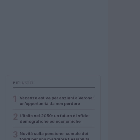
PIÙ LETTI
1
Vacanze estive per anziani a Verona:
un’opportunità da non perdere
2
L’Italia nel 2050: un futuro di sfide
demografiche ed economiche
3
Novità sulla pensione: cumulo dei
fondi per una maggiore flessibilità