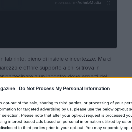
Ad
hub
Media
POWERED BY
labirinto, pieno di insidie e incertezze. Ma ci
arezza e offrire supporto a chi si trova in
er partecipare a un incontro dove esperti del
nde. Un’opportunità da non perdere si
gazine -
Do Not Process My Personal Information
 presso il Palazzo Barbaran di Castelgomberto.
di interagire direttamente con professionisti del
to opt-out of the sale, sharing to third parties, or processing of your per
formation for targeted advertising by us, please use the below opt-out s
formativa.
r selection. Please note that after your opt-out request is processed y
eing interest-based ads based on personal information utilized by us or
disclosed to third parties prior to your opt-out. You may separately opt-