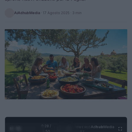
AiAdhubMedia
·
17 Agosto 2025
· 3 min
0:29 /
Ad
hub
Media
POWERED
1
/
4
1:50
BY