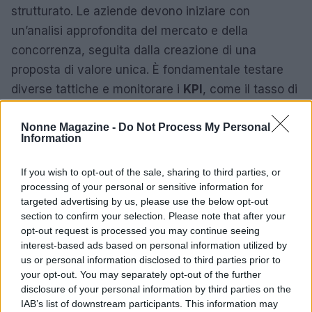
strutturato. Le aziende devono iniziare con
un’analisi approfondita del mercato e della
concorrenza, seguita dalla creazione di una
proposta di valore unica. È fondamentale testare
diverse tattiche e monitorare i
KPI
, come il tasso di
engagement sui social, il numero di prenotazioni e
Nonne Magazine -
Do Not Process My Personal
la soddisfazione del cliente.
Information
Inoltre, è importante mantenere una comunicazione
If you wish to opt-out of the sale, sharing to third parties, or
costante con i clienti, raccogliendo feedback e
processing of your personal or sensitive information for
suggerimenti per migliorare continuamente
targeted advertising by us, please use the below opt-out
section to confirm your selection. Please note that after your
l’offerta. L’ottimizzazione deve essere un processo
opt-out request is processed you may continue seeing
continuo, che si basa sui dati e sull’analisi del
interest-based ads based on personal information utilized by
comportamento degli utenti. E tu, quali strategie
us or personal information disclosed to third parties prior to
your opt-out. You may separately opt-out of the further
pensi possano funzionare meglio per valorizzare le
disclosure of your personal information by third parties on the
bellezze della Puglia?
IAB’s list of downstream participants. This information may