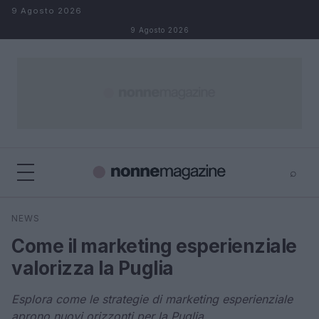
Salta al contenuto
9 Agosto 2026
9 Agosto 2026
⌕
×
⌕
NEWS
Cerca
Come il marketing esperienziale
valorizza la Puglia
Esplora come le strategie di marketing esperienziale
aprono nuovi orizzonti per la Puglia.