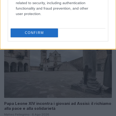
related to security, including authentication
functionality and fraud prevention, and other
Papa Leone a Santa Maria degli Angeli: migliaia di
giovani per il meeting francescano
user protection.
Edoardo Castellucci · 7 Ago 2026
NEWS
CONFIRM
Papa Leone XIV incontra i giovani ad Assisi: il richiamo
alla pace e alla solidarietà
Matteo Pellegrino · 6 Ago 2026