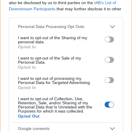
also be disclosed by us to third parties on the
IAB’s List of
Downstream Participants
that may further disclose it to other
third parties.
AUTORE
AiAdhubMedia
Please note that this website/app uses one or more Google
Personal Data Processing Opt Outs
services and may gather and store information including but
not limited to your visit or usage behaviour. You may click to
I want to opt-out of the Sharing of my
personal data.
grant or deny consent to Google and its third-party tags to
Opted In
use your data for below specified purposes in below Google
consent section.
I want to opt-out of the Sale of my
Personal Data.
Opted In
I want to opt-out of processing my
Personal Data for Targeted Advertising.
Opted In
I want to opt-out of Collection, Use,
Retention, Sale, and/or Sharing of my
Personal Data that Is Unrelated with the
Purposes for which it was collected.
Opted Out
Google consents