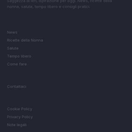
Saggezza di ieri, ispirazione per oggi. News, ricette della
nonna, salute, tempo libero e consigli pratici.
SEZIONI
News
Ricette della Nonna
Salute
Tempo libero
Come fare
MAGAZINE
Contattaci
LEGALE
Cookie Policy
Privacy Policy
Note legali