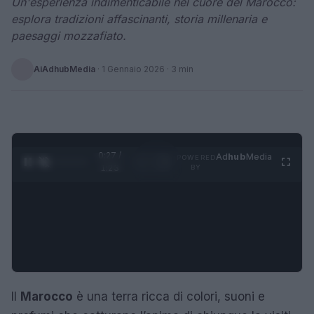
Un'esperienza indimenticabile nel cuore del Marocco:
esplora tradizioni affascinanti, storia millenaria e
paesaggi mozzafiato.
AiAdhubMedia
·
1 Gennaio 2026
· 3 min
0:28 /
Ad
hub
Media
POWERED
1
/
4
1:23
BY
Il
Marocco
è una terra ricca di colori, suoni e