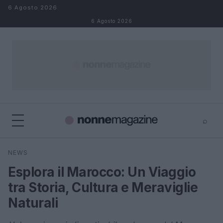
Salta al contenuto
6 Agosto 2026
6 Agosto 2026
⌕
×
⌕
NEWS
Cerca
Esplora il Marocco: Un Viaggio
tra Storia, Cultura e Meraviglie
Naturali