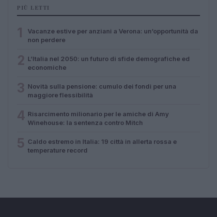
PIÙ LETTI
1
Vacanze estive per anziani a Verona: un’opportunità da
non perdere
2
L’Italia nel 2050: un futuro di sfide demografiche ed
economiche
3
Novità sulla pensione: cumulo dei fondi per una
maggiore flessibilità
4
Risarcimento milionario per le amiche di Amy
Winehouse: la sentenza contro Mitch
5
Caldo estremo in Italia: 19 città in allerta rossa e
temperature record