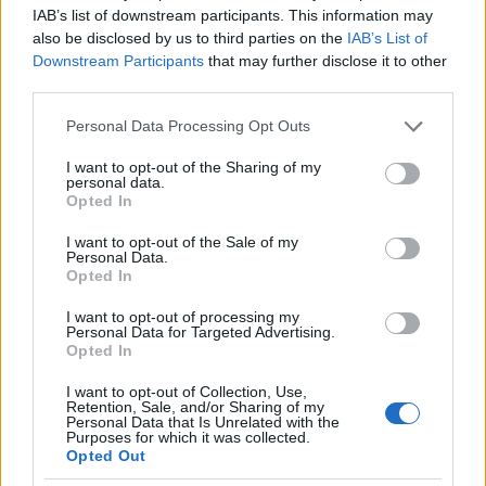
IAB’s list of downstream participants. This information may
also be disclosed by us to third parties on the
IAB’s List of
Downstream Participants
that may further disclose it to other
third parties.
Please note that this website/app uses one or more Google
Personal Data Processing Opt Outs
services and may gather and store information including but
not limited to your visit or usage behaviour. You may click to
I want to opt-out of the Sharing of my
personal data.
grant or deny consent to Google and its third-party tags to
Opted In
Continua a leggere
use your data for below specified purposes in below Google
consent section.
I want to opt-out of the Sale of my
Personal Data.
NEWS
Opted In
I want to opt-out of processing my
Personal Data for Targeted Advertising.
Opted In
I want to opt-out of Collection, Use,
Retention, Sale, and/or Sharing of my
Personal Data that Is Unrelated with the
Purposes for which it was collected.
Opted Out