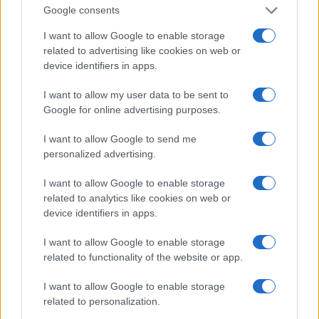
Google consents
I want to allow Google to enable storage
related to advertising like cookies on web or
Papa Leone XIV incontra i giovani ad Assisi: il richiamo
device identifiers in apps.
alla pace e alla solidarietà
Matteo Pellegrino · 6 Ago 2026
I want to allow my user data to be sent to
Google for online advertising purposes.
NEWS
I want to allow Google to send me
personalized advertising.
I want to allow Google to enable storage
related to analytics like cookies on web or
device identifiers in apps.
I want to allow Google to enable storage
related to functionality of the website or app.
I want to allow Google to enable storage
related to personalization.
Caldo record in Europa: rischi per la salute e ambiente