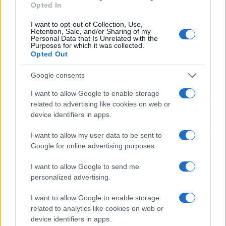
Opted In
Continua a leggere
I want to opt-out of Collection, Use,
Retention, Sale, and/or Sharing of my
Personal Data that Is Unrelated with the
NEWS
Purposes for which it was collected.
Opted Out
Google consents
I want to allow Google to enable storage
related to advertising like cookies on web or
device identifiers in apps.
I want to allow my user data to be sent to
Google for online advertising purposes.
I want to allow Google to send me
personalized advertising.
Papa Leone a Santa Maria degli Angeli: migliaia di
giovani per il meeting francescano
I want to allow Google to enable storage
Edoardo Castellucci · 7 Ago 2026
related to analytics like cookies on web or
device identifiers in apps.
NEWS