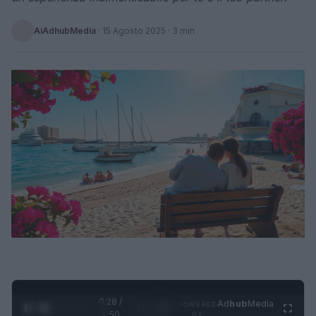
AiAdhubMedia
·
15 Agosto 2025
· 3 min
0:29 /
Ad
hub
Media
POWERED
1
/
4
1:50
BY