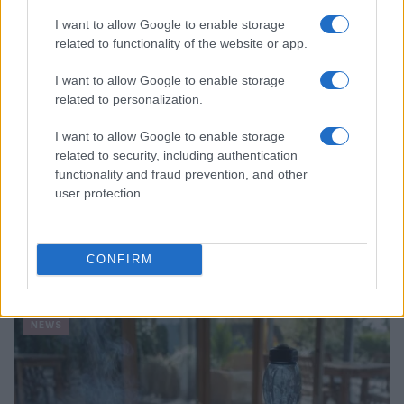
I want to allow Google to enable storage
related to functionality of the website or app.
I want to allow Google to enable storage
related to personalization.
I want to allow Google to enable storage
related to security, including authentication
functionality and fraud prevention, and other
user protection.
Papa Leone XIV incontra i giovani ad Assisi: il richiamo
CONFIRM
alla pace e alla solidarietà
Matteo Pellegrino · 6 Ago 2026
NEWS