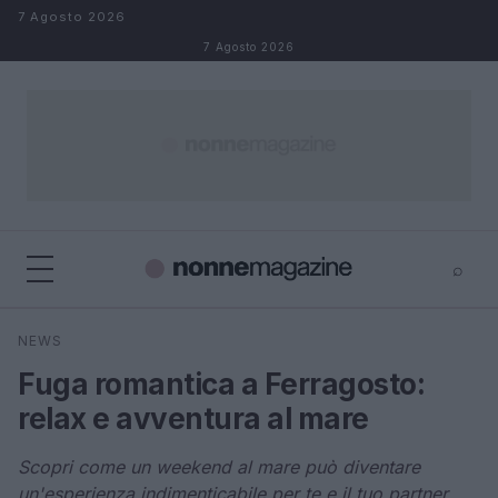
Salta al contenuto
7 Agosto 2026
7 Agosto 2026
⌕
×
⌕
NEWS
Cerca
Fuga romantica a Ferragosto:
relax e avventura al mare
Scopri come un weekend al mare può diventare
un'esperienza indimenticabile per te e il tuo partner.