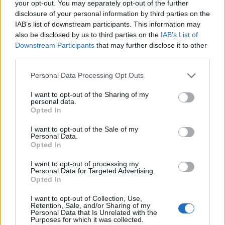
your opt-out. You may separately opt-out of the further
sfide legate al maltempo e ai danni che ha
disclosure of your personal information by third parties on the
comportato. È necessario un impegno congiunto e
IAB’s list of downstream participants. This information may
strategie mirate per garantire un futuro più sicuro
also be disclosed by us to third parties on the
IAB’s List of
Downstream Participants
that may further disclose it to other
per i cittadini siciliani.
third parties.
Please note that this website/app uses one or more Google
Personal Data Processing Opt Outs
services and may gather and store information including but
AUTORE
not limited to your visit or usage behaviour. You may click to
I want to opt-out of the Sharing of my
AiAdhubMedia
personal data.
grant or deny consent to Google and its third-party tags to
Opted In
use your data for below specified purposes in below Google
consent section.
I want to opt-out of the Sale of my
Personal Data.
Opted In
I want to opt-out of processing my
Personal Data for Targeted Advertising.
Opted In
I want to opt-out of Collection, Use,
Retention, Sale, and/or Sharing of my
Personal Data that Is Unrelated with the
Purposes for which it was collected.