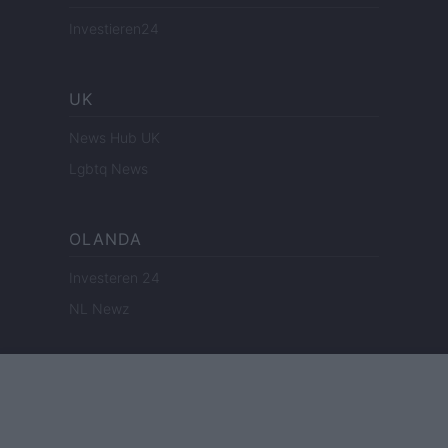
Investieren24
UK
News Hub UK
Lgbtq News
OLANDA
Investeren 24
NL Newz