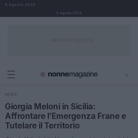
Salta al contenuto
9 Agosto 2026
9 Agosto 2026
⌕
×
⌕
NEWS
Cerca
Giorgia Meloni in Sicilia:
Affrontare l’Emergenza Frane e
Tutelare il Territorio