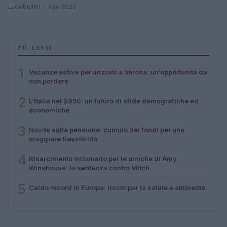
Luca Bellini · 1 Ago 2026
PIÙ LETTI
1
Vacanze estive per anziani a Verona: un’opportunità da
non perdere
2
L’Italia nel 2050: un futuro di sfide demografiche ed
economiche
3
Novità sulla pensione: cumulo dei fondi per una
maggiore flessibilità
4
Risarcimento milionario per le amiche di Amy
Winehouse: la sentenza contro Mitch
5
Caldo record in Europa: rischi per la salute e ambiente