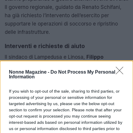
Il governo regionale, guidato da Renato Schifani,
ha già richiesto l’intervento dell’esercito per
supportare le operazioni di soccorso e ripristino
delle infrastrutture.
Interventi e richieste di aiuto
Il sindaco di Lampedusa e Linosa,
Filippo
Mannino
, ha descritto la devastazione causata dal
Nonne Magazine -
Do Not Process My Personal
ciclone, richiedendo supporto alle istituzioni per
Information
sostenere le comunità colpite. Le onde alte e i venti
forti hanno generato situazioni di emergenza, simili
If you wish to opt-out of the sale, sharing to third parties, or
processing of your personal or sensitive information for
a un vero e proprio
tsunami
, mettendo in ginocchio
targeted advertising by us, please use the below opt-out
territori già fragili.
section to confirm your selection. Please note that after your
opt-out request is processed you may continue seeing
La visita della presidente Meloni a Niscemi
interest-based ads based on personal information utilized by
rappresenta un momento cruciale per affrontare le
us or personal information disclosed to third parties prior to