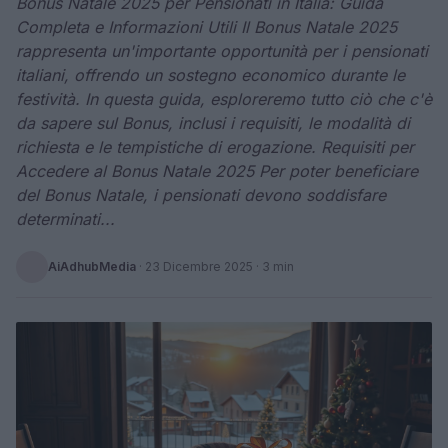
Bonus Natale 2025 per Pensionati in Italia: Guida
Completa e Informazioni Utili Il Bonus Natale 2025
rappresenta un'importante opportunità per i pensionati
italiani, offrendo un sostegno economico durante le
festività. In questa guida, esploreremo tutto ciò che c'è
da sapere sul Bonus, inclusi i requisiti, le modalità di
richiesta e le tempistiche di erogazione. Requisiti per
Accedere al Bonus Natale 2025 Per poter beneficiare
del Bonus Natale, i pensionati devono soddisfare
determinati...
AiAdhubMedia
·
23 Dicembre 2025
· 3 min