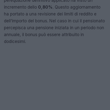
perequazione definitivo applicato ha visto un
incremento dello
0,80%
. Questo aggiornamento
ha portato a una revisione dei limiti di reddito e
dell’importo del bonus. Nel caso in cui il pensionato
percepisca una pensione iniziata in un periodo non
annuale, il bonus può essere attribuito in
dodicesimi.