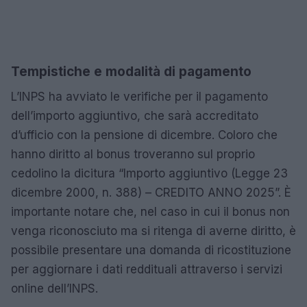
Tempistiche e modalità di pagamento
L’INPS ha avviato le verifiche per il pagamento
dell’importo aggiuntivo, che sarà accreditato
d’ufficio con la pensione di dicembre. Coloro che
hanno diritto al bonus troveranno sul proprio
cedolino la dicitura “Importo aggiuntivo (Legge 23
dicembre 2000, n. 388) – CREDITO ANNO 2025”. È
importante notare che, nel caso in cui il bonus non
venga riconosciuto ma si ritenga di averne diritto, è
possibile presentare una domanda di ricostituzione
per aggiornare i dati reddituali attraverso i servizi
online dell’INPS.