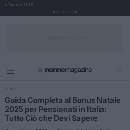
Salta al contenuto
8 Agosto 2026
8 Agosto 2026
⌕
×
⌕
NEWS
Cerca
Guida Completa al Bonus Natale
2025 per Pensionati in Italia:
Tutto Ciò che Devi Sapere