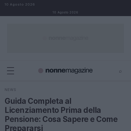
Salta al contenuto
10 Agosto 2026
10 Agosto 2026
⌕
×
⌕
NEWS
Cerca
Guida Completa al
Licenziamento Prima della
Pensione: Cosa Sapere e Come
Prepararsi