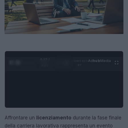
0:28 /
Ad
hub
Media
POWERED
1
/
4
1:21
BY
Affrontare un
licenziamento
durante la fase finale
della carriera lavorativa rappresenta un evento