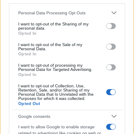
third parties.
Please note that this website/app uses one or more Google
Personal Data Processing Opt Outs
services and may gather and store information including but
not limited to your visit or usage behaviour. You may click to
I want to opt-out of the Sharing of my
personal data.
grant or deny consent to Google and its third-party tags to
Opted In
use your data for below specified purposes in below Google
consent section.
I want to opt-out of the Sale of my
Personal Data.
Opted In
I want to opt-out of processing my
Personal Data for Targeted Advertising.
Opted In
I want to opt-out of Collection, Use,
Retention, Sale, and/or Sharing of my
Personal Data that Is Unrelated with the
Purposes for which it was collected.
Opted Out
Google consents
I want to allow Google to enable storage
related to advertising like cookies on web or