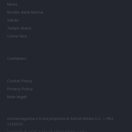
News
Ricette della Nonna
Salute
Tempo libero
Come fare
MAGAZINE
Contattaci
LEGALE
Cookie Policy
Privacy Policy
Note legali
nonnemagazine.it è una proprietà di AdHub Media S.r.l. — REA
2729933
Copyright © 2026 · Edito da AdHub Media — Italia