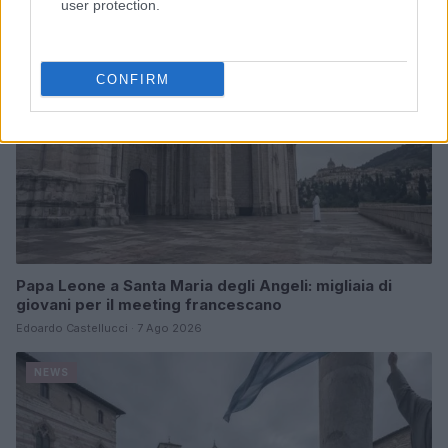
user protection.
NEWS
CONFIRM
Papa Leone a Santa Maria degli Angeli: migliaia di
giovani per il meeting francescano
Edoardo Castellucci · 7 Ago 2026
NEWS