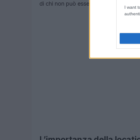
di chi non può essere presente renderà 
I want t
authenti
L’importanza della locatio