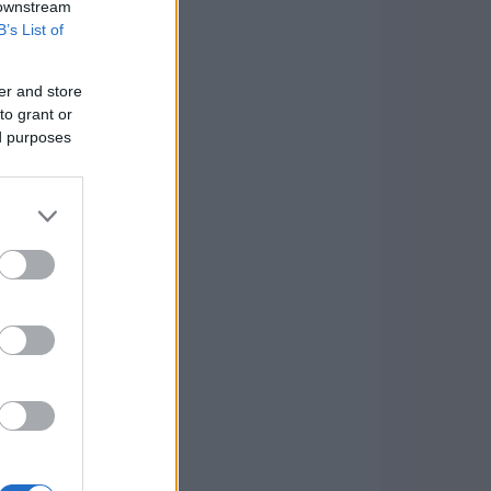
 downstream
B’s List of
er and store
to grant or
ed purposes