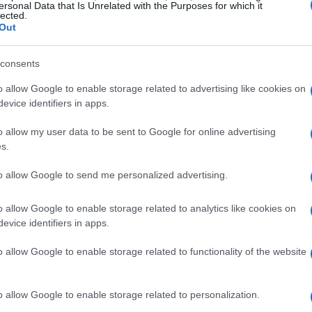
ersonal Data that Is Unrelated with the Purposes for which it
lected.
o o un pranzo, e una location facilmente
Out
 scaletta che alterni momenti festosi a pause
sano godere della celebrazione senza stress.
consents
o allow Google to enable storage related to advertising like cookies on
eve partire da una semplice domanda:
“Cosa li fa
evice identifiers in apps.
ontare storie, si potrebbe includere un
o allow my user data to be sent to Google for online advertising
e brindisi”. Al contrario, se preferiscono un
s.
re gli invitati a parenti stretti e amici fidati. La
to allow Google to send me personalized advertising.
tale: inviti ben scritti, con caratteri leggibili e
cessi, aiuteranno a evitare confusione.
o allow Google to enable storage related to analytics like cookies on
evice identifiers in apps.
uci calde, un volume moderato della musica e
o allow Google to enable storage related to functionality of the website
a. Inoltre, un angolo dedicato ai più piccoli,
rmetterà a tutti di godere della festa. Infine,
o allow Google to enable storage related to personalization.
diviso di fotografie e messaggi video da parte