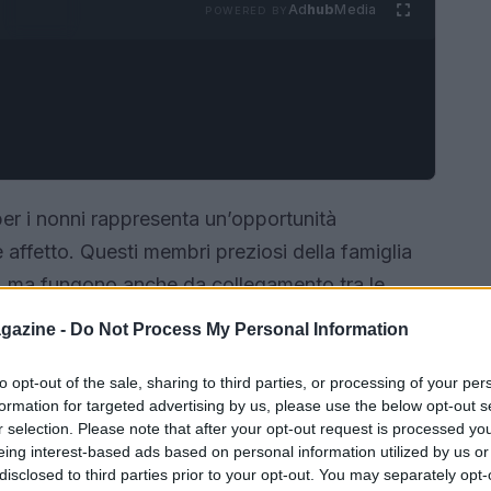
Ad
hub
Media
POWERED BY
er i nonni rappresenta un’opportunità
e affetto. Questi membri preziosi della famiglia
, ma fungono anche da collegamento tra le
e il loro ruolo, creando un’atmosfera calda e
gazine -
Do Not Process My Personal Information
i. Di seguito, si esploreranno strategie per
 loro desideri e diventi un ricordo indelebile per
to opt-out of the sale, sharing to third parties, or processing of your per
formation for targeted advertising by us, please use the below opt-out s
r selection. Please note that after your opt-out request is processed y
eing interest-based ads based on personal information utilized by us or
disclosed to third parties prior to your opt-out. You may separately opt-