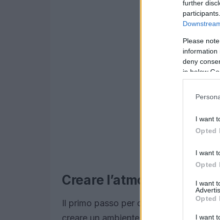
further disc
participants
Downstream 
Please note
information 
deny consent
in below Go
Persona
I want t
Opted 
I want t
Opted 
Creare l’atmosfera giusta
I want 
Advertis
Opted 
Il primo passo per organizzare una fes
creare un ambiente in cui i nonni si se
I want t