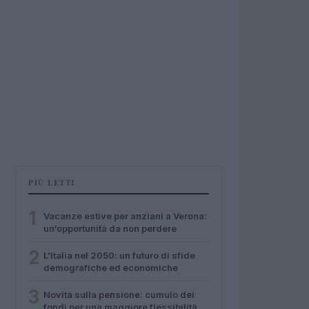
PIÙ LETTI
1
Vacanze estive per anziani a Verona:
un’opportunità da non perdere
2
L’Italia nel 2050: un futuro di sfide
demografiche ed economiche
3
Novità sulla pensione: cumulo dei
fondi per una maggiore flessibilità