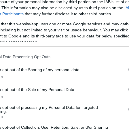
losure of your personal information by third parties on the IAB’s list of
. This information may also be disclosed by us to third parties on the
IA
Participants
that may further disclose it to other third parties.
 that this website/app uses one or more Google services and may gath
including but not limited to your visit or usage behaviour. You may click 
 to Google and its third-party tags to use your data for below specifi
ogle consent section.
l Data Processing Opt Outs
o opt-out of the Sharing of my personal data.
In
o opt-out of the Sale of my Personal Data.
In
to opt-out of processing my Personal Data for Targeted
ing.
In
ta di compleanno indimenticabile consiste nel
ntano a proprio agio. Questo implica scegliere
o opt-out of Collection, Use, Retention, Sale, and/or Sharing