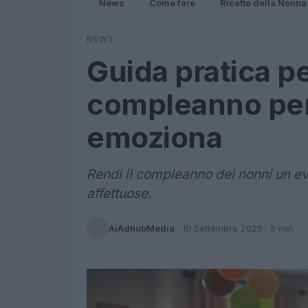
News
Come fare
Ricette della Nonna
NEWS
Guida pratica pe
compleanno per
emoziona
Rendi il compleanno dei nonni un ev
affettuose.
AiAdhubMedia
·
10 Settembre 2025
· 5 min