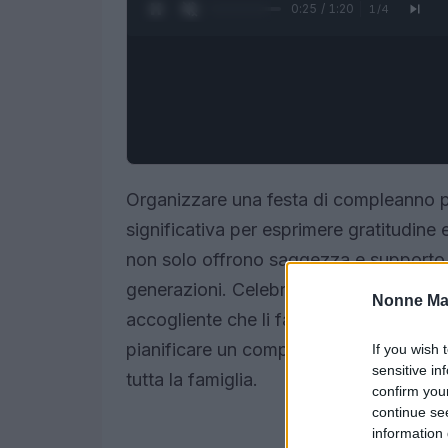
0:26 / 1:20
1
/
4
Organizzare una festa di compleanno p
significativa per esprimere gratitudine 
non solo offrono saggezza e supporto
generazioni. Celebrarli significa onorar
Nonne Ma
accogliente che li faccia sentire special
pianificare un compleanno che rispetti i
If you wish 
sensitive in
tutta la famiglia.
confirm you
continue se
information 