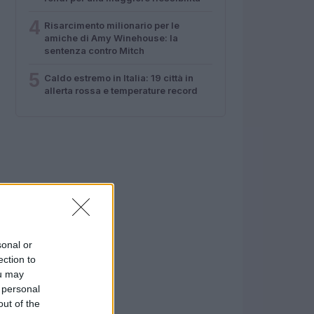
4
Risarcimento milionario per le
amiche di Amy Winehouse: la
sentenza contro Mitch
5
Caldo estremo in Italia: 19 città in
allerta rossa e temperature record
sonal or
ection to
ou may
 personal
out of the